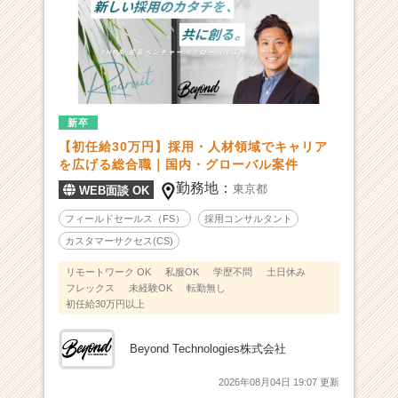
ル・
人
材・
グ
ロ
ー
バ
新卒
ル】
【初任給30万円】採用・人材領域でキャリア
|
を広げる総合職｜国内・グローバル案件
ベ
勤務地：
東京都
WEB面談 OK
ン
チ
フィールドセールス（FS）
採用コンサルタント
ャ
カスタマーサクセス(CS)
ー・
成
リモートワーク OK
私服OK
学歴不問
土日休み
フレックス
未経験OK
転勤無し
長
初任給30万円以上
企
業
か
Beyond Technologies株式会社
ら
ス
2026年08月04日 19:07 更新