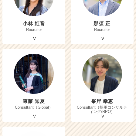
小林 姫音
那須 正
Recruiter
Recruiter
東藤 知夏
峯岸 幸恵
Consultant（Global）
Consultant（採用コンサルテ
ィング/RPO）