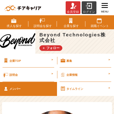
MENU
会員登録
ログイン
ベ
ン
チ
求人を
探す
説明会を
探す
企業を
探す
就職
イベント
ャ
Beyond Technologies株
ー・
式会社
成
長
＋ フォロー
企
業
>
>
企業TOP
募集
か
ら
ス
>
>
説明会
企業情報
カ
ウ
>
ト
メンバー
タイムライン
が
届
く
就