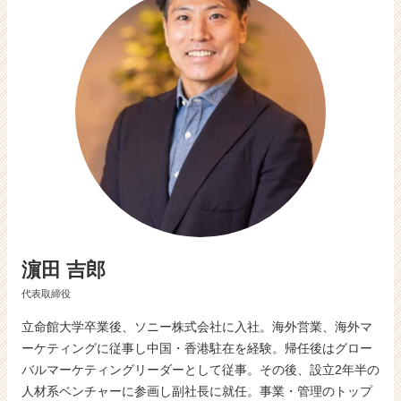
活
サ
イ
ト
チ
ア
キ
ャ
リ
ア
（C
h
e
e
濵田 吉郎
r
C
代表取締役
a
r
立命館大学卒業後、ソニー株式会社に入社。海外営業、海外マ
e
ーケティングに従事し中国・香港駐在を経験。帰任後はグロー
e
バルマーケティングリーダーとして従事。その後、設立2年半の
r）
人材系ベンチャーに参画し副社長に就任。事業・管理のトップ