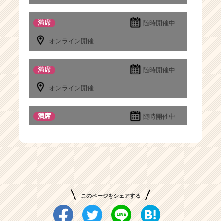
カ
ウ
満席
随時開催中
ト
が
オンライン開催
届
く
満席
随時開催中
就
活
オンライン開催
サ
イ
ト
満席
随時開催中
チ
ア
オンライン開催
キ
ャ
リ
ア
（C
h
このページをシェアする
e
e