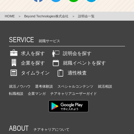
r
C
a
HOME
＞
Beyond Technologies株式会社
＞
説明会一覧
r
e
e
SERVICE
就職サービス
r）
求人を探す
説明会を探す
企業を探す
就職イベントを探す
タイムライン
適性検査
就活ノウハウ
選考体験談
スペシャルコンテンツ
就活相談
転職相談
企業マンガ
チアキャリアユーザーガイド
ABOUT
チアキャリアについて