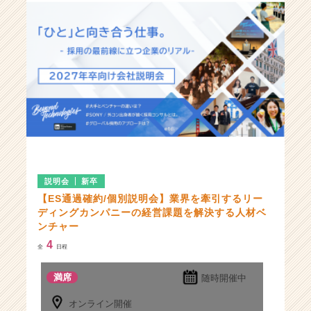
式
会
社
の
説
明
会
一
覧
|
ベ
ン
チ
説明会
新卒
ャ
【ES通過確約/個別説明会】業界を牽引するリー
ー・
ディングカンパニーの経営課題を解決する人材ベ
成
ンチャー
長
4
全
日程
企
業
満席
随時開催中
か
ら
オンライン開催
ス