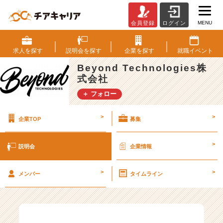
MENU
会員登録
ログイン
B
e
y
求人を
探す
説明会を
探す
企業を
探す
就職
イベント
o
Beyond Technologies株
n
式会社
d
T
＋ フォロー
e
c
>
>
企業TOP
募集
h
n
o
>
説明会
企業情報
l
o
>
>
g
メンバー
タイムライン
i
e
s
株