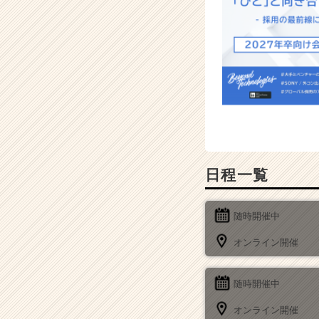
e
r
C
a
r
e
e
r）
日程一覧
随時開催中
オンライン開催
随時開催中
オンライン開催