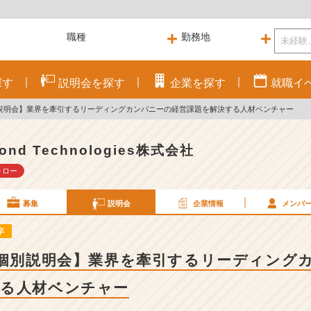
探す
説明会を
探す
企業を
探す
就職
イ
別説明会】業界を牽引するリーディングカンパニーの経営課題を解決する人材ベンチャー
ond Technologies株式会社
ォロー
募集
説明会
企業情報
メンバ
卒
/個別説明会】業界を牽引するリーディング
する人材ベンチャー