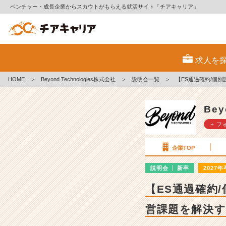
ベンチャー・成長企業からスカウトがもらえる就活サイト「チアキャリア」
B
e
求人を
y
o
HOME
＞
Beyond Technologies株式会社
＞
説明会一覧
＞
【ES通過確約/個
n
d
T
Bey
e
＋ フ
c
h
n
企業TOP
o
l
説明会
新卒
2027年
o
【ES通過確約
g
i
営課題を解決
e
s