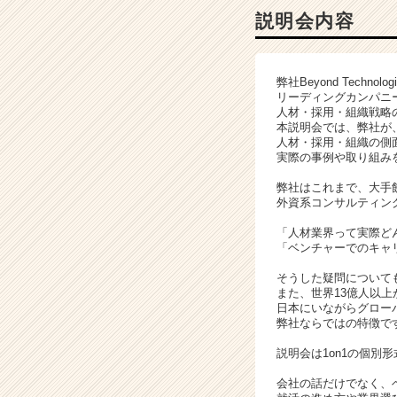
株
説明会内容
式
会
社
弊社Beyond Technolo
の
リーディングカンパニ
説
人材・採用・組織戦略
明
本説明会では、弊社が
会
人材・採用・組織の側
実際の事例や取り組み
詳
細
弊社はこれまで、大手
|
外資系コンサルティン
ベ
「人材業界って実際ど
ン
「ベンチャーでのキャ
チ
ャ
そうした疑問について
ー・
また、世界13億人以上が
成
日本にいながらグロー
弊社ならではの特徴で
長
企
説明会は1on1の個別形
業
か
会社の話だけでなく、