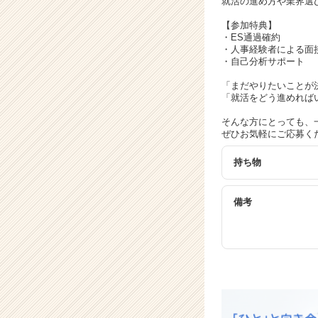
就活の進め方や業界選
ら
ス
【参加特典】
カ
・ES通過確約
ウ
・人事経験者による面
・自己分析サポート
ト
が
「まだやりたいことが
届
「就活をどう進めれば
く
そんな方にとっても、
就
ぜひお気軽にご応募く
活
サ
持ち物
イ
ト
チ
備考
ア
キ
ャ
リ
ア
（C
h
e