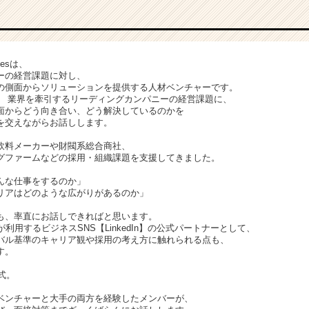
giesは、
ーの経営課題に対し、
の側面からソリューションを提供する人材ベンチャーです。
、 業界を牽引するリーディングカンパニーの経営課題に、
面からどう向き合い、どう解決しているのかを
を交えながらお話しします。
飲料メーカーや財閥系総合商社、
グファームなどの採用・組織課題を支援してきました。
んな仕事をするのか」
リアはどのような広がりがあるのか」
も、率直にお話しできればと思います。
利用するビジネスSNS【LinkedIn】の公式パートナーとして、
バル基準のキャリア観や採用の考え方に触れられる点も、
す。
式。
ベンチャーと大手の両方を経験したメンバーが、