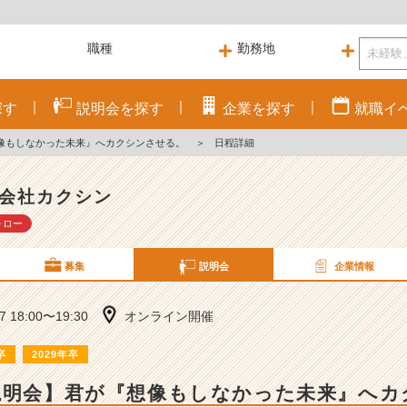
探す
説明会を
探す
企業を
探す
就職
イ
想像もしなかった未来』へカクシンさせる。
＞
日程詳細
会社カクシン
ォロー
募集
説明会
企業情報
07 18:00〜19:30
オンライン開催
卒
2029年卒
説明会】君が『想像もしなかった未来』へカ