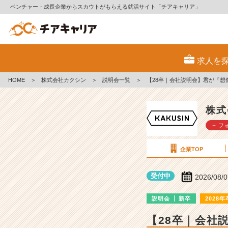
ベンチャー・成長企業からスカウトがもらえる就活サイト「チアキャリア」
株
式
求人を
会
社
HOME
＞
株式会社カクシン
＞
説明会一覧
＞
【28卒｜会社説明会】君が『
カ
ク
シ
株式
ン
＋ フ
の
説
明
企業TOP
会
詳
受付中
2026/08/
細
|
説明会
新卒
2028年
ベ
ン
【28卒｜会社
チ