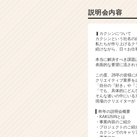
ャ
ー・
説明会内容
成
長
企
▍カクシンについて
業
カクシンという社名の
か
私たちが作り上げるク
ら
続けながら、日々お仕
ス
本当に解決すべき課題
カ
表面的な要望に流され
ウ
ト
この度、28卒の皆様
が
クリエイティブ業界を
「自分の『好き』や『
届
「でも、具体的にどん
く
そんな迷いの中にいる
就
現場のクリエイターが
活
▍昨年の説明会概要
サ
・KAKUSINとは
イ
・事業内容のご紹介
ト
・プロジェクトのご紹
チ
・カクシンでのキャリ