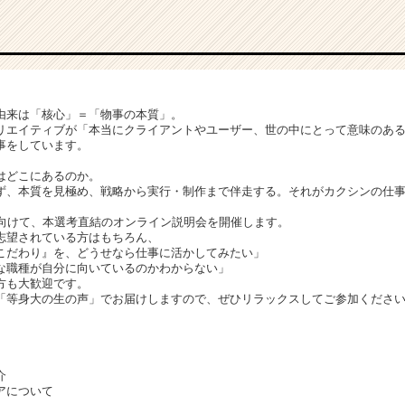
由来は「核心」＝「物事の本質」。
リエイティブが「本当にクライアントやユーザー、世の中にとって意味のあ
事をしています。
はどこにあるのか。
ず、本質を見極め、戦略から実行・制作まで伴走する。それがカクシンの仕
に向けて、本選考直結のオンライン説明会を開催します。
志望されている方はもちろん、
こだわり』を、どうせなら仕事に活かしてみたい」
な職種が自分に向いているのかわからない」
方も大歓迎です。
「等身大の生の声」でお届けしますので、ぜひリラックスしてご参加くださ
介
アについて