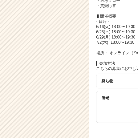
・選考フロー
ア
・質疑応答
キ
ャ
▍開催概要
リ
- 日時 -
6/16(火) 18:00〜19:30
ア
6/25(木) 18:00〜19:30
（C
6/29(月) 18:00〜19:30
h
7/2(木) 18:00〜19:30
e
e
場所： オンライン（Z
r
▍参加方法
C
こちらの募集にお申し
a
r
持ち物
e
e
r）
備考