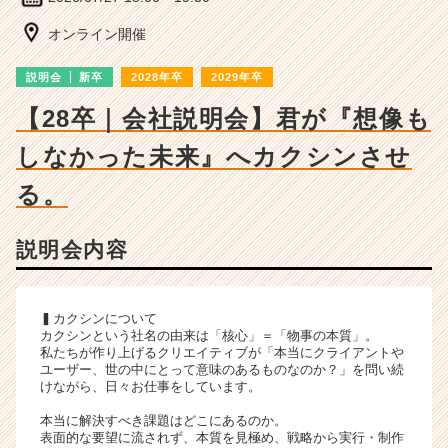
ー・
成
オンライン開催
長
企
説明会
新卒
2028年卒
2029年卒
業
か
【28卒｜会社説明会】君が『想像も
ら
しなかった未来』へカクシンさせ
ス
カ
る。
ウ
ト
が
説明会内容
届
く
就
▍カクシンについて
活
カクシンという社名の由来は「核心」＝「物事の本質」。
サ
私たちが作り上げるクリエイティブが「本当にクライアントや
イ
ユーザー、世の中にとって意味のあるものなのか？」を問い続
ト
けながら、日々お仕事をしています。
チ
本当に解決すべき課題はどこにあるのか。
ア
表面的な要望に流されず、本質を見極め、戦略から実行・制作
キ