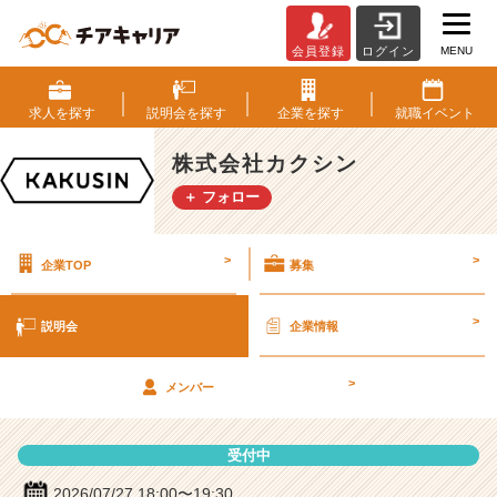
MENU
会員登録
ログイン
株
式
会
求人を
探す
説明会を
探す
企業を
探す
就職
イベント
社
カ
株式会社カクシン
ク
＋ フォロー
シ
ン
の
>
>
企業TOP
募集
説
明
会
>
説明会
企業情報
詳
細
>
|
メンバー
ベ
ン
受付中
チ
ャ
2026/07/27 18:00〜19:30