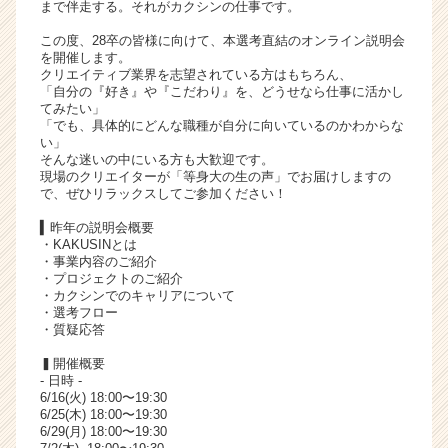
まで伴走する。それがカクシンの仕事です。
ャ
リ
この度、28卒の皆様に向けて、本選考直結のオンライン説明会
を開催します。
ア
クリエイティブ業界を志望されている方はもちろん、
（C
「自分の『好き』や『こだわり』を、どうせなら仕事に活かし
h
てみたい」
e
「でも、具体的にどんな職種が自分に向いているのかわからな
い」
e
そんな迷いの中にいる方も大歓迎です。
r
現場のクリエイターが「等身大の生の声」でお届けしますの
C
で、ぜひリラックスしてご参加ください！
a
▍昨年の説明会概要
r
・KAKUSINとは
e
・事業内容のご紹介
e
・プロジェクトのご紹介
r）
・カクシンでのキャリアについて
・選考フロー
・質疑応答
▍開催概要
- 日時 -
6/16(火) 18:00〜19:30
6/25(木) 18:00〜19:30
6/29(月) 18:00〜19:30