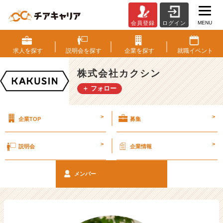
MENU
会員登録
ログイン
ベ
ン
チ
求人を
探す
説明会を
探す
企業を
探す
就職
イベント
ャ
ー・
株式会社カクシン
成
＋ フォロー
長
企
業
>
>
企業TOP
募集
か
ら
ス
>
>
説明会
企業情報
カ
ウ
ト
メンバー
が
届
く
就