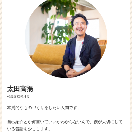
活
サ
イ
ト
チ
ア
キ
ャ
リ
ア
（C
h
e
e
太田高揚
r
C
代表取締役社長
a
r
本質的なものづくりをしたい人間です。
e
e
自己紹介とか何書いていいかわからないんで、僕が大切にして
r）
いる昔話を少しします。