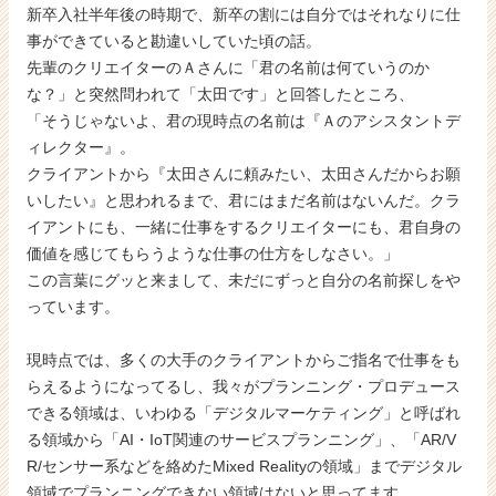
新卒入社半年後の時期で、新卒の割には自分ではそれなりに仕
事ができていると勘違いしていた頃の話。
先輩のクリエイターのＡさんに「君の名前は何ていうのか
な？」と突然問われて「太田です」と回答したところ、
「そうじゃないよ、君の現時点の名前は『Ａのアシスタントデ
ィレクター』。
クライアントから『太田さんに頼みたい、太田さんだからお願
いしたい』と思われるまで、君にはまだ名前はないんだ。クラ
イアントにも、一緒に仕事をするクリエイターにも、君自身の
価値を感じてもらうような仕事の仕方をしなさい。」
この言葉にグッと来まして、未だにずっと自分の名前探しをや
っています。
現時点では、多くの大手のクライアントからご指名で仕事をも
らえるようになってるし、我々がプランニング・プロデュース
できる領域は、いわゆる「デジタルマーケティング」と呼ばれ
る領域から「AI・IoT関連のサービスプランニング」、「AR/V
R/センサー系などを絡めたMixed Realityの領域」までデジタル
領域でプランニングできない領域はないと思ってます。