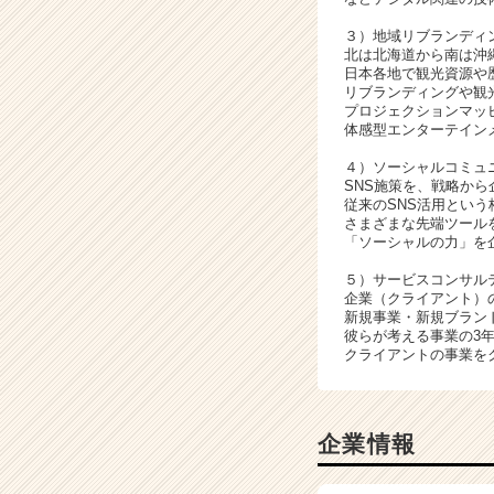
３）地域リブランディ
北は北海道から南は沖
日本各地で観光資源や
リブランディングや観
プロジェクションマッ
体感型エンターテイン
４）ソーシャルコミュ
SNS施策を、戦略か
従来のSNS活用とい
さまざまな先端ツール
「ソーシャルの力」を
５）サービスコンサル
企業（クライアント）
新規事業・新規ブラン
彼らが考える事業の3
クライアントの事業を
企業情報