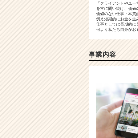
「クライアントやユー
|
を常に問い続け、価値
ベ
価値のない仕事・本質
ン
例え短期的にお金を生
仕事としては長期的に
チ
何より私たち自身がお
ャ
ー・
成
長
事業内容
企
業
か
ら
ス
カ
ウ
ト
が
届
く
就
活