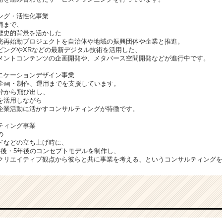
ング・活性化事業
縄まで、
歴史的背景を活かした
光再始動プロジェクトを自治体や地域の振興団体や企業と推進。
ピングやXRなどの最新デジタル技術を活用した、
メントコンテンツの企画開発や、メタバース空間開発などが進行中です。
ニケーションデザイン事業
ら企画・制作、運用までを支援しています。
う枠から飛び出し、
を活用しながら
企業活動に活かすコンサルティングが特徴です。
ティング事業
の
ドなどの立ち上げ時に、
年後・5年後のコンセプトモデルを制作し、
クリエイティブ観点から彼らと共に事業を考える、というコンサルティング