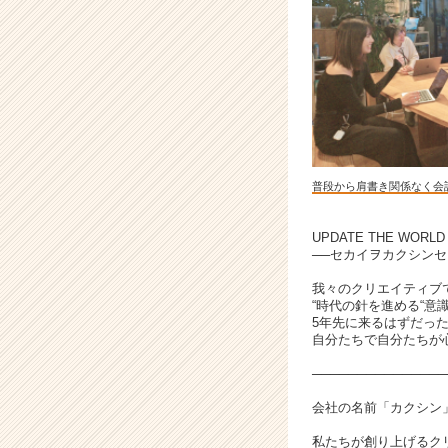
ッ
ピ
ン
グ
や
戦
略
設
計
普段から肩書き関係なく会
な
ど
幅
UPDATE THE WORLD
──セカイヲカクシンセヨ
広
く
我々のクリエイティブ
チ
“時代の針を進める“意
ャ
5年先に来るはずだっ
レ
自分たちで自分たちが
ン
───────────────
ジ
で
会社の名前「カクシン
き
私たちが創り上げるク
る