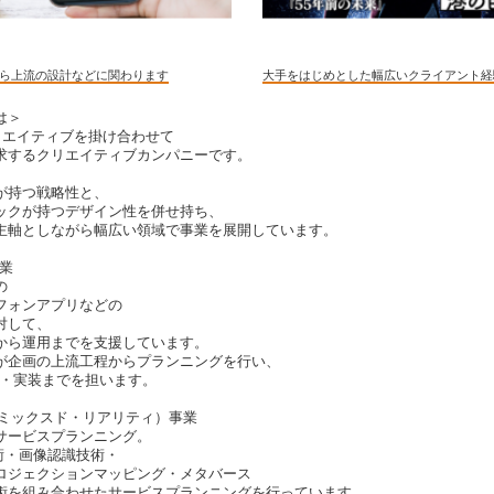
卒から上流の設計などに関わります
大手をはじめとした幅広いクライアント経
は＞
リエイティブを掛け合わせて
求するクリエイティブカンパニーです。
が持つ戦略性と、
ックが持つデザイン性を併せ持ち、
主軸としながら幅広い領域で事業を展開しています。
事業
の
フォンアプリなどの
対して、
から運用までを支援しています。
が企画の上流工程からプランニングを行い、
ン・実装までを担います。
・ミックスド・リアリティ）事業
サービスプランニング。
術・画像認識技術・
ロジェクションマッピング・メタバース
術を組み合わせたサービスプランニングを行っています。