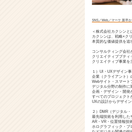
サ
イ
ト
SNS／Web／マーケ 新
チ
ア
＜株式会社カクシンと
キ
カクシンは、戦略×ク
ャ
本質的な価値提供を追
リ
コンサルティング会社
ア
クリエイティブブティ
（C
クリエイティブ事業を
h
e
１）UI・UXデザイン
企業（クライアント）
e
Webサイト・スマート
r
デジタル分野の制作に
C
企画・デザイン・開発
a
すべてのプロジェクト
UXの設計からデザイ
r
e
２）DMR（デジタル
e
最先端技術を利用した
r）
AR・VR・位置情報技
ホログラフィック・プ
などデジタル関連の技