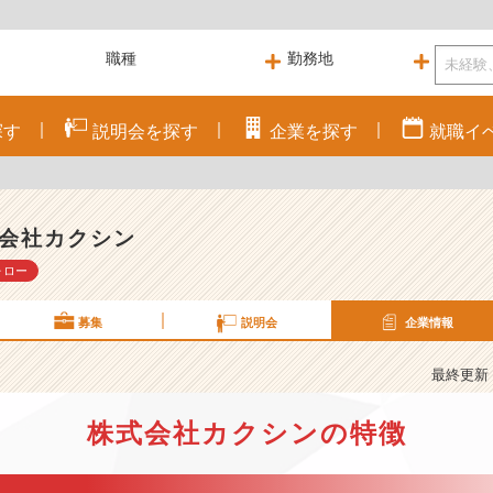
探す
説明会を
探す
企業を
探す
就職
イ
会社カクシン
ォロー
募集
説明会
企業情報
最終更新： 
株式会社カクシンの特徴