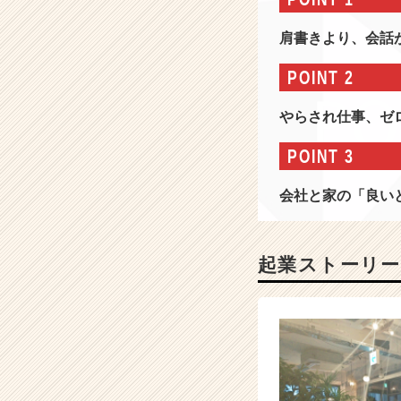
×
ク
肩書きより、会話
リ
エ
POINT 2
イ
テ
やらされ仕事、ゼ
ィ
ブ
POINT 3
｜
万
会社と家の「良い
博
の
プ
ロ
起業ストーリー
ジ
ェ
ク
シ
ョ
ン
マ