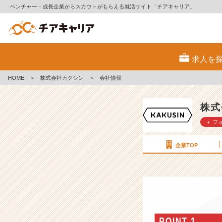
ベンチャー・成長企業からスカウトがもらえる就活サイト「チアキャリア」
株
式
求人を
会
社
HOME
＞
株式会社カクシン
＞
会社情報
カ
ク
シ
株式
ン
＋ フ
の
会
社
企業TOP
情
報
-
戦
略
設
計
POINT 1