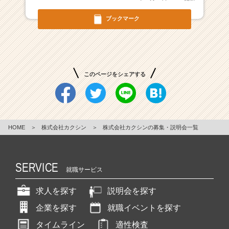
ッ
ブックマーク
ピ
ン
グ
や
戦
略
このページをシェアする
設
計
な
ど
幅
HOME
＞
株式会社カクシン
＞
株式会社カクシンの募集・説明会一覧
広
く
チ
SERVICE
就職サービス
ャ
レ
求人を探す
説明会を探す
ン
ジ
企業を探す
就職イベントを探す
で
タイムライン
適性検査
き