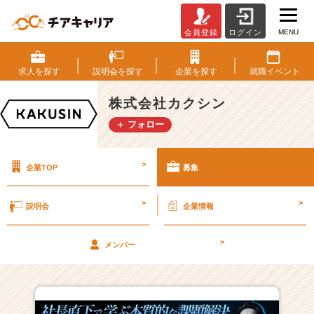
MENU
会員登録
ログイン
株
式
会
求人を
探す
説明会を
探す
企業を
探す
就職
イベント
社
カ
株式会社カクシン
ク
＋ フォロー
シ
ン
の
>
企業TOP
募集
採
用/
求
>
>
説明会
企業情報
人
一
>
覧
メンバー
-
戦
略
設