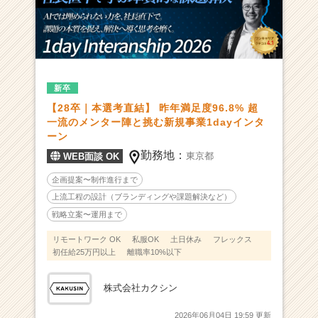
計
×
ク
リ
エ
イ
新卒
テ
【28卒｜本選考直結】 昨年満足度96.8% 超
ィ
一流のメンター陣と挑む新規事業1dayインタ
ブ
ーン
｜
万
勤務地：
東京都
WEB面談 OK
博
企画提案〜制作進行まで
の
プ
上流工程の設計（ブランディングや課題解決など）
ロ
戦略立案〜運用まで
ジ
リモートワーク OK
私服OK
土日休み
フレックス
ェ
初任給25万円以上
離職率10%以下
ク
シ
ョ
株式会社カクシン
ン
2026年06月04日 19:59 更新
マ