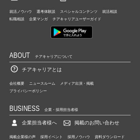
る
|
就活ノウハウ
選考体験談
スペシャルコンテンツ
就活相談
ベ
転職相談
企業マンガ
チアキャリアユーザーガイド
ン
チ
ャ
ー・
成
ABOUT
長
チアキャリアについて
企
チアキャリアとは
業
か
ら
会社概要
ニュースルーム
メディア出演・掲載
ス
プライバシーポリシー
カ
ウ
BUSINESS
ト
企業・採用担当者様
が
届
企業担当者様へ
掲載のお問い合わせ
く
就
掲載企業様の声
採用イベント
採用ノウハウ
資料ダウンロード