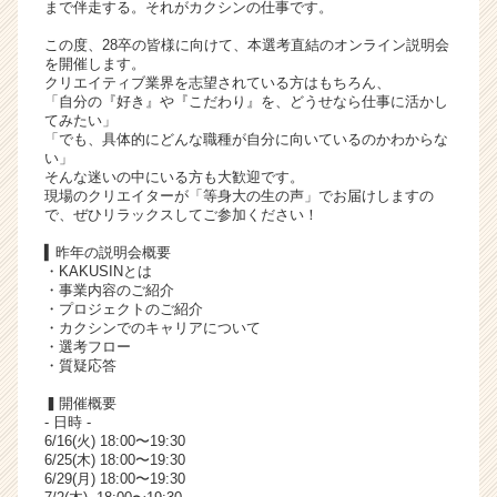
まで伴走する。それがカクシンの仕事です。
ャ
リ
この度、28卒の皆様に向けて、本選考直結のオンライン説明会
を開催します。
ア
クリエイティブ業界を志望されている方はもちろん、
（C
「自分の『好き』や『こだわり』を、どうせなら仕事に活かし
h
てみたい」
e
「でも、具体的にどんな職種が自分に向いているのかわからな
い」
e
そんな迷いの中にいる方も大歓迎です。
r
現場のクリエイターが「等身大の生の声」でお届けしますの
C
で、ぜひリラックスしてご参加ください！
a
▍昨年の説明会概要
r
・KAKUSINとは
e
・事業内容のご紹介
e
・プロジェクトのご紹介
r）
・カクシンでのキャリアについて
・選考フロー
・質疑応答
▍開催概要
- 日時 -
6/16(火) 18:00〜19:30
6/25(木) 18:00〜19:30
6/29(月) 18:00〜19:30