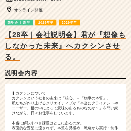
ー・
成
オンライン開催
長
企
説明会
新卒
2028年卒
2029年卒
業
か
【28卒｜会社説明会】君が『想像も
ら
しなかった未来』へカクシンさせ
ス
カ
る。
ウ
ト
が
説明会内容
届
く
就
▍カクシンについて
活
カクシンという社名の由来は「核心」＝「物事の本質」。
サ
私たちが作り上げるクリエイティブが「本当にクライアントや
イ
ユーザー、世の中にとって意味のあるものなのか？」を問い続
ト
けながら、日々お仕事をしています。
チ
本当に解決すべき課題はどこにあるのか。
ア
表面的な要望に流されず、本質を見極め、戦略から実行・制作
キ