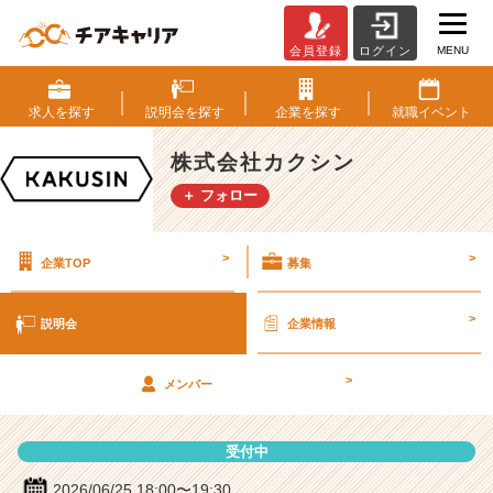
MENU
会員登録
ログイン
株
式
会
求人を
探す
説明会を
探す
企業を
探す
就職
イベント
社
カ
株式会社カクシン
ク
＋ フォロー
シ
ン
の
>
>
企業TOP
募集
説
明
会
>
説明会
企業情報
詳
細
>
|
メンバー
ベ
ン
受付中
チ
ャ
2026/06/25 18:00〜19:30