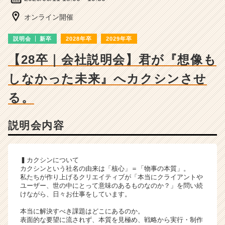
ー・
成
オンライン開催
長
企
説明会
新卒
2028年卒
2029年卒
業
か
【28卒｜会社説明会】君が『想像も
ら
しなかった未来』へカクシンさせ
ス
カ
る。
ウ
ト
が
説明会内容
届
く
就
▍カクシンについて
活
カクシンという社名の由来は「核心」＝「物事の本質」。
サ
私たちが作り上げるクリエイティブが「本当にクライアントや
イ
ユーザー、世の中にとって意味のあるものなのか？」を問い続
ト
けながら、日々お仕事をしています。
チ
本当に解決すべき課題はどこにあるのか。
ア
表面的な要望に流されず、本質を見極め、戦略から実行・制作
キ