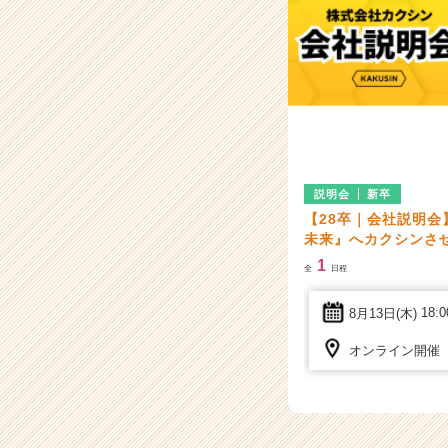
ャ
ー・
成
長
企
業
か
ら
ス
説明会
新卒
カ
【28卒｜会社説明
ウ
未来』へカクシンさ
ト
が
1
全
日程
届
く
8月13日(木)
18:
就
活
オンライン開催
サ
イ
ト
チ