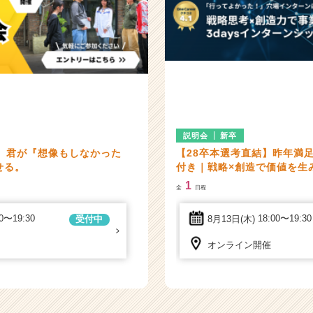
説明会
新卒
会】君が『想像もしなかった
【28卒本選考直結】昨年満足度9
せる。
付き｜戦略×創造で価値を生
1
全
日程
00〜19:30
8月13日(木)
18:00〜19:30
受付中
オンライン開催