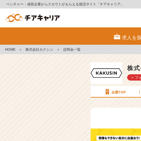
ベンチャー・成長企業からスカウトがもらえる就活サイト「チアキャリア」
株
式
求人を
会
社
HOME
＞
株式会社カクシン
＞
説明会一覧
カ
ク
シ
株式
ン
＋ フ
の
説
明
企業TOP
会
一
覧
|
ベ
ン
チ