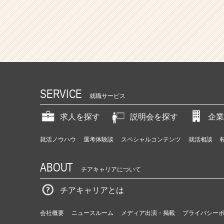
ア
キ
ャ
リ
ア
（C
h
e
e
SERVICE
就職サービス
r
C
求人を探す
説明会を探す
企業
a
r
e
就活ノウハウ
選考体験談
スペシャルコンテンツ
就活相談
e
r）
ABOUT
チアキャリアについて
チアキャリアとは
会社概要
ニュースルーム
メディア出演・掲載
プライバシー