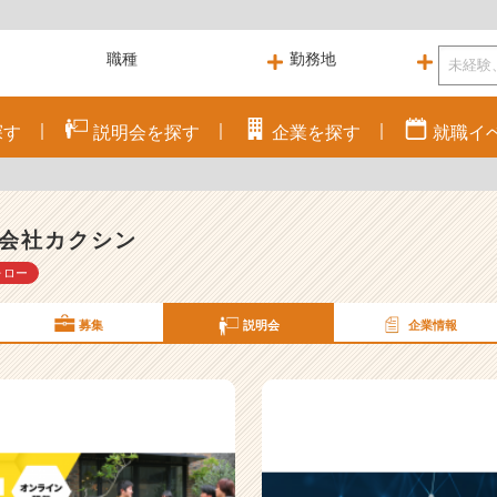
探す
説明会を
探す
企業を
探す
就職
イ
会社カクシン
ォロー
募集
説明会
企業情報