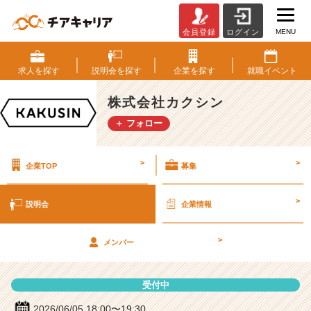
MENU
会員登録
ログイン
株
式
会
求人を
探す
説明会を
探す
企業を
探す
就職
イベント
社
カ
株式会社カクシン
ク
＋ フォロー
シ
ン
の
>
>
企業TOP
募集
説
明
会
>
説明会
企業情報
詳
細
>
|
メンバー
ベ
ン
受付中
チ
ャ
2026/06/05 18:00〜19:30