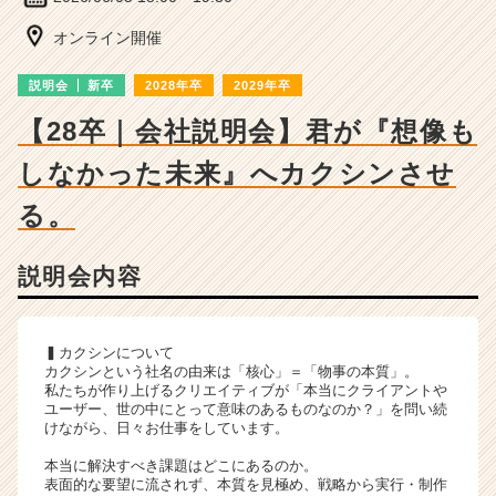
ー・
成
オンライン開催
長
企
説明会
新卒
2028年卒
2029年卒
業
か
【28卒｜会社説明会】君が『想像も
ら
しなかった未来』へカクシンさせ
ス
カ
る。
ウ
ト
が
説明会内容
届
く
就
▍カクシンについて
活
カクシンという社名の由来は「核心」＝「物事の本質」。
サ
私たちが作り上げるクリエイティブが「本当にクライアントや
イ
ユーザー、世の中にとって意味のあるものなのか？」を問い続
ト
けながら、日々お仕事をしています。
チ
本当に解決すべき課題はどこにあるのか。
ア
表面的な要望に流されず、本質を見極め、戦略から実行・制作
キ