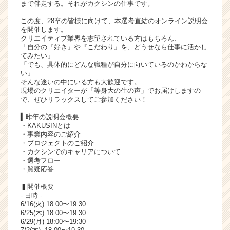
まで伴走する。それがカクシンの仕事です。
ャ
リ
この度、28卒の皆様に向けて、本選考直結のオンライン説明会
を開催します。
ア
クリエイティブ業界を志望されている方はもちろん、
（C
「自分の『好き』や『こだわり』を、どうせなら仕事に活かし
h
てみたい」
e
「でも、具体的にどんな職種が自分に向いているのかわからな
い」
e
そんな迷いの中にいる方も大歓迎です。
r
現場のクリエイターが「等身大の生の声」でお届けしますの
C
で、ぜひリラックスしてご参加ください！
a
▍昨年の説明会概要
r
・KAKUSINとは
e
・事業内容のご紹介
e
・プロジェクトのご紹介
r）
・カクシンでのキャリアについて
・選考フロー
・質疑応答
▍開催概要
- 日時 -
6/16(火) 18:00〜19:30
6/25(木) 18:00〜19:30
6/29(月) 18:00〜19:30