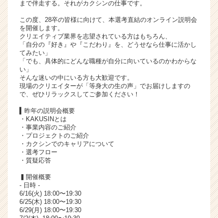
まで伴走する。それがカクシンの仕事です。
ャ
リ
この度、28卒の皆様に向けて、本選考直結のオンライン説明会
を開催します。
ア
クリエイティブ業界を志望されている方はもちろん、
（C
「自分の『好き』や『こだわり』を、どうせなら仕事に活かし
h
てみたい」
e
「でも、具体的にどんな職種が自分に向いているのかわからな
い」
e
そんな迷いの中にいる方も大歓迎です。
r
現場のクリエイターが「等身大の生の声」でお届けしますの
C
で、ぜひリラックスしてご参加ください！
a
▍昨年の説明会概要
r
・KAKUSINとは
e
・事業内容のご紹介
e
・プロジェクトのご紹介
r）
・カクシンでのキャリアについて
・選考フロー
・質疑応答
▍開催概要
- 日時 -
6/16(火) 18:00〜19:30
6/25(木) 18:00〜19:30
6/29(月) 18:00〜19:30