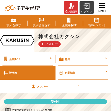
MENU
会員登録
ログイン
株
式
会
求人を
探す
説明会を
探す
企業を
探す
就職
イベント
社
カ
株式会社カクシン
ク
＋ フォロー
シ
ン
の
>
>
企業TOP
募集
説
明
会
>
説明会
企業情報
詳
細
>
|
メンバー
ベ
ン
受付中
チ
ャ
2026/08/03 18:00〜19:30