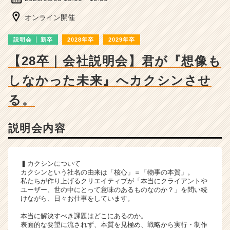
ー・
成
オンライン開催
長
企
説明会
新卒
2028年卒
2029年卒
業
か
【28卒｜会社説明会】君が『想像も
ら
しなかった未来』へカクシンさせ
ス
カ
る。
ウ
ト
が
説明会内容
届
く
就
▍カクシンについて
活
カクシンという社名の由来は「核心」＝「物事の本質」。
サ
私たちが作り上げるクリエイティブが「本当にクライアントや
イ
ユーザー、世の中にとって意味のあるものなのか？」を問い続
ト
けながら、日々お仕事をしています。
チ
本当に解決すべき課題はどこにあるのか。
ア
表面的な要望に流されず、本質を見極め、戦略から実行・制作
キ