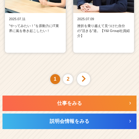
2025.07.11
2025.07.09
”やってみたい！”を原動力にIT業
挫折を乗り越えて見つけた自分
界に嵐を巻き起こしたい！
の”活きる”道。【Y&I Group社員紹
介】
1
2
仕事をみる
説明会情報をみる