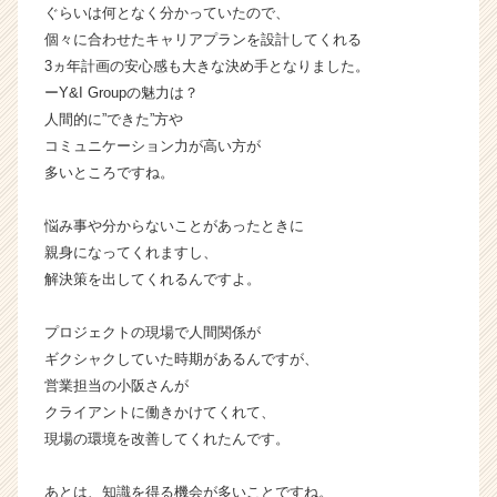
ぐらいは何となく分かっていたので、
ー・
成
個々に合わせたキャリアプランを設計してくれる
長
3ヵ年計画の安心感も大きな決め手となりました。
企
ーY&I Groupの魅力は？
業
人間的に”できた”方や
か
コミュニケーション力が高い方が
ら
多いところですね。
ス
カ
ウ
悩み事や分からないことがあったときに
ト
親身になってくれますし、
が
解決策を出してくれるんですよ。
届
く
プロジェクトの現場で人間関係が
就
ギクシャクしていた時期があるんですが、
活
営業担当の小阪さんが
サ
イ
クライアントに働きかけてくれて、
ト
現場の環境を改善してくれたんです。
チ
ア
あとは、知識を得る機会が多いことですね。