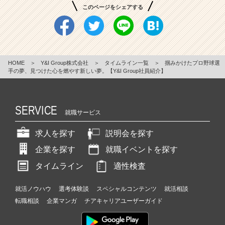
このページをシェアする
HOME
＞
Y&I Group株式会社
＞
タイムライン一覧
＞
掴みかけたプロ野球選
手の夢、見つけた心を燃やす新しい夢。【Y&I Group社員紹介】
SERVICE
就職サービス
求人を探す
説明会を探す
企業を探す
就職イベントを探す
タイムライン
適性検査
就活ノウハウ
選考体験談
スペシャルコンテンツ
就活相談
転職相談
企業マンガ
チアキャリアユーザーガイド