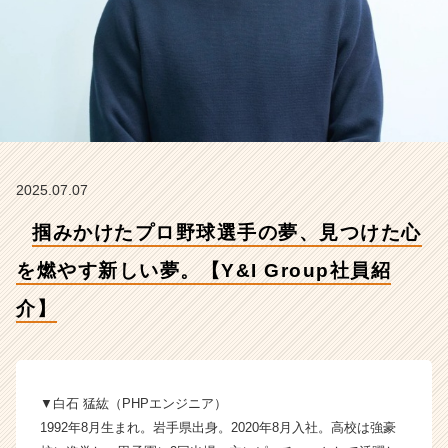
燃
や
す
新
し
い
夢。
【Y
&
2025.07.07
I
G
掴みかけたプロ野球選手の夢、見つけた心
r
o
を燃やす新しい夢。【Y&I Group社員紹
u
p
介】
社
員
紹
介】
▼白石 猛紘（PHPエンジニア）
【Y
&
1992年8月生まれ。岩手県出身。2020年8月入社。高校は強豪
I