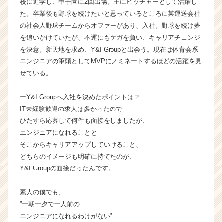
校に進学し、甲子園に2回出場。主にピッチャーとして活躍し
G
た。卒業後も野球を続けたいと思っているところに某運送会社
r
の社会人野球チームからオファーがあり、入社。野球を続け夢
o
を追いかけていたが、不運にもケガを負い、キャリアチェンジ
u
を決意。新天地を求め、Y&I Groupと出会う。現在は体育会系
p
エンジニアの筆頭としてMVPにノミネートするほどの活躍を見
株
式
せている。
会
社
ーY&I Groupへ入社を決めたポイントは？
の
IT未経験歓迎の求人は多かったので、
タ
ひたすら応募して何件も面接をしましたが、
イ
エンジニアになれることと
ム
そこからキャリアアップしていけること、
ラ
イ
どちらのイメージも明確に持てたのが、
ン】
Y&I Groupの面接だったんです。
|
ベ
素人の僕でも、
ン
”一朝一夕で一人前の
チ
エンジニアになれるわけがない”
ャ