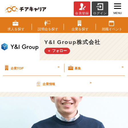
MENU
会員登録
ログイン
掴
み
か
求人を
探す
説明会を
探す
企業を
探す
就職
イベント
け
た
Y&I Group株式会社
プ
＋ フォロー
ロ
野
球
>
>
企業TOP
募集
選
手
の
>
企業情報
夢、
見
つ
け
た
心
を