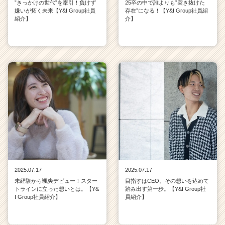
”きっかけの世代”を牽引！負けず
25卒の中で誰よりも”突き抜けた
嫌いが拓く未来【Y&I Group社員
存在”になる！【Y&I Group社員紹
紹介】
介】
2025.07.17
2025.07.17
未経験から颯爽デビュー！スター
目指すはCEO。その想いを込めて
トラインに立った想いとは。【Y&
踏み出す第一歩。【Y&I Group社
I Group社員紹介】
員紹介】