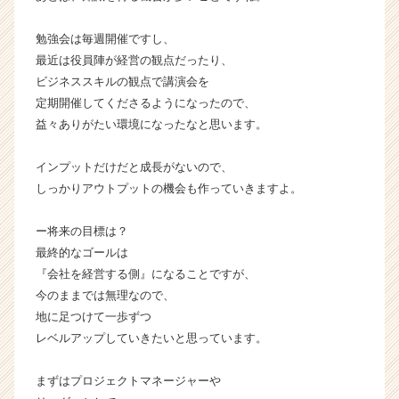
キ
ャ
勉強会は毎週開催ですし、
リ
最近は役員陣が経営の観点だったり、
ア
（C
ビジネススキルの観点で講演会を
h
定期開催してくださるようになったので、
e
益々ありがたい環境になったなと思います。
e
r
インプットだけだと成長がないので、
C
しっかりアウトプットの機会も作っていきますよ。
a
r
e
ー将来の目標は？
e
最終的なゴールは
r）
『会社を経営する側』になることですが、
今のままでは無理なので、
地に足つけて一歩ずつ
レベルアップしていきたいと思っています。
まずはプロジェクトマネージャーや