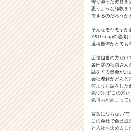
寄り添った教育を
ら
思うような経験を
ス
できるのだろうか
カ
ウ
そんなモヤモヤが
ト
が
Y&I Groupの
届
選考自体がとても
く
就
面接担当の方だけ
活
各部署の社員さん
サ
話をする機会が沢
イ
会社理解がどんど
ト
チ
何よりお話をした
ア
気づけば”この方た
キ
気持ちが高まって
ャ
リ
言葉にならない”ワ
ア
この会社で自己成
（C
と入社を決めまし
h