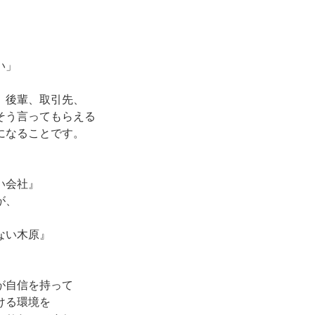
い」
、後輩、取引先、
そう言ってもらえる
になることです。
い会社』
が、
ない木原』
が自信を持って
ける環境を