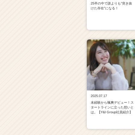
25卒の中で誰よりも”突き抜
けた存在”になる！
2025.07.17
未経験から颯爽デビュー！ス
タートラインに立った想いと
は。【Y&I Group社員紹介】