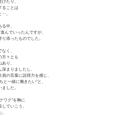
受けたり、
することは
と‥。
ある中、
選考は進んでいったんですが、
寄り添ったものでした。
でなく、
の方々とも
山あり、
ん深まりましたし、
全員の言葉に説得力を感じ、
ちと一緒に働きたい”と、
いました。
クワク”を胸に
長していこう、
た。