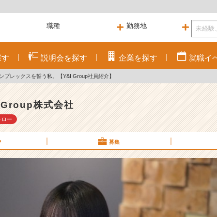
探す
説明会を
探す
企業を
探す
就職
イ
ンプレックスを誓う私。【Y&I Group社員紹介】
I Group株式会社
ォロー
P
募集