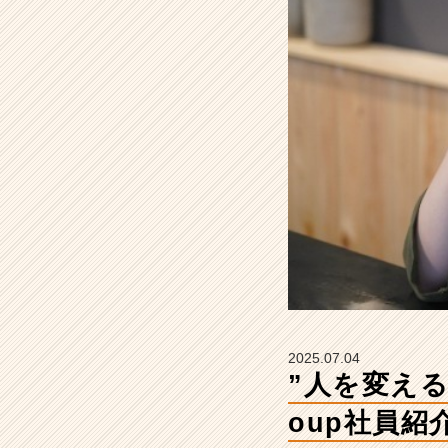
私。
【Y
&
I
G
r
o
u
p
社
員
紹
介】
【Y
&
I
G
2025.07.04
r
”人を変える
o
u
oup社員紹
p