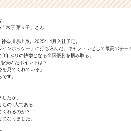
は、
の「木原 菜々子」さん
れ。神奈川県出身。2025年4月入社予定。
ラインホッケー」に打ち込んだ。キャプテンとして最高のチー
で8年ぶりの快挙となる全国優勝を掴み取る。
へ入社を決めたポイントは？
身を見てくれている』
らです。
、
ましたが、
うちの1人である
てくれるのか？
うになりました。