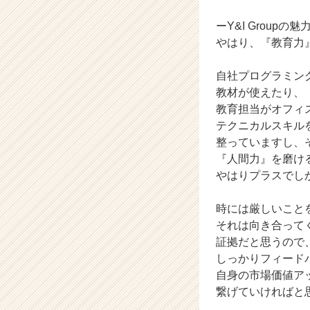
e
e
ーY&I Groupの魅
r
やはり、『教育力
C
a
自社プログラミン
r
教材が使えたり、
e
教育担当がオフィ
e
r）
テクニカルスキル
整っていますし、
『人間力』を磨け
やはりプラスでし
時には厳しいこと
それは向き合って
証拠だと思うので
しっかりフィード
自身の市場価値ア
繋げていければと