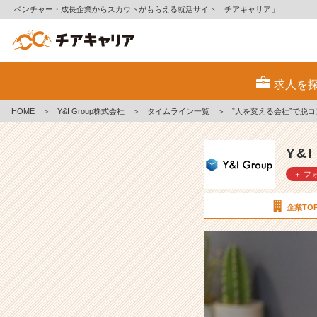
ベンチャー・成長企業からスカウトがもらえる就活サイト「チアキャリア」
”人
を
求人を
変
え
HOME
＞
Y&I Group株式会社
＞
タイムライン一覧
＞
”人を変える会社”で脱コ
る
会
社”で
Y&
脱
＋ フ
コ
ン
プ
企業TO
レ
ッ
ク
ス
を
誓
う