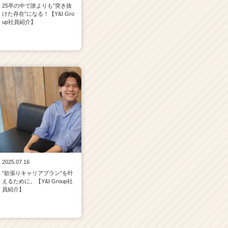
25卒の中で誰よりも”突き抜
けた存在”になる！【Y&I Gro
up社員紹介】
2025.07.16
”欲張りキャリアプラン”を叶
えるために。【Y&I Group社
員紹介】