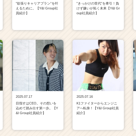
”欲張りキャリアプラン”を叶
”きっかけの世代”を牽引！負
えるために。【Y&I Group社
けず嫌いが拓く未来【Y&I Gr
員紹介】
oup社員紹介】
2025.07.17
2025.07.16
目指すはCEO。その想いを
K1ファイターからエンジニ
込めて踏み出す第一歩。【Y
アへ転身！【Y&I Group社員
&I Group社員紹介】
紹介】