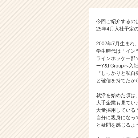
株
式
会
社
今回ご紹介するの
の
25年4月入社予定
タ
イ
2002年7月生ま
ム
学生時代は「イン
ラ
ラインホッケー部
イ
ーY&I Group
ン】
|
『しっかりと私自
ベ
と確信を持てたか
ン
チ
就活を始めた頃は
ャ
大手企業も見てい
ー・
大量採用している
成
自分に親身になっ
長
企
と疑問を感じるよ
業
か