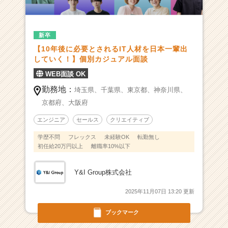
-
I
T
未
新卒
経
【10年後に必要とされるIT人材を日本一輩出
験
していく！】個別カジュアル面談
で
WEB面談 OK
も“市
場
勤務地：
埼玉県、
千葉県、
東京都、
神奈川県、
価
京都府、
大阪府
値
の
エンジニア
セールス
クリエイティブ
高
学歴不問
フレックス
未経験OK
転勤無し
い
初任給20万円以上
離職率10%以下
人
材”に
Y&I Group株式会社
育
つ。
2025年11月07日 13:20 更新
「次
世
ブックマーク
代
の“メ