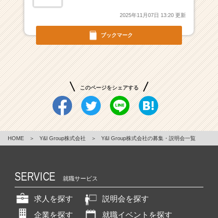
業
2025年11月07日 13:20 更新
か
ら
ブックマーク
ス
カ
ウ
ト
が
届
このページをシェアする
く
就
活
サ
イ
HOME
＞
Y&I Group株式会社
＞
Y&I Group株式会社の募集・説明会一覧
ト
チ
ア
SERVICE
就職サービス
キ
ャ
求人を探す
説明会を探す
リ
ア
企業を探す
就職イベントを探す