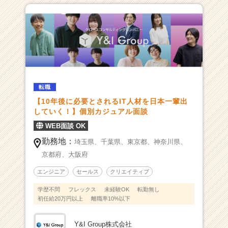
ガ
ベ
ン
チ
ャ
ー”を、
と
も
転職
に
【10年後に必要とされるIT人材を日本一輩出
創
していく！】個別カジュアル面談
ろ
WEB面談 OK
う。」
|
勤務地：
埼玉県、
千葉県、
東京都、
神奈川県、
ベ
京都府、
大阪府
ン
チ
エンジニア
セールス
クリエイティブ
ャ
学歴不問
フレックス
未経験OK
転勤無し
ー・
初任給20万円以上
離職率10%以下
成
長
企
Y&I Group株式会社