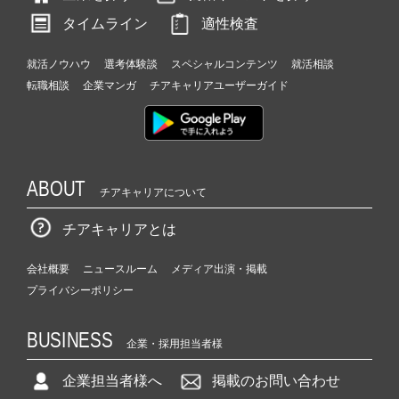
（C
タイムライン
適性検査
h
e
e
就活ノウハウ
選考体験談
スペシャルコンテンツ
就活相談
r
転職相談
企業マンガ
チアキャリアユーザーガイド
C
a
r
e
e
ABOUT
r）
チアキャリアについて
チアキャリアとは
会社概要
ニュースルーム
メディア出演・掲載
プライバシーポリシー
BUSINESS
企業・採用担当者様
企業担当者様へ
掲載のお問い合わせ