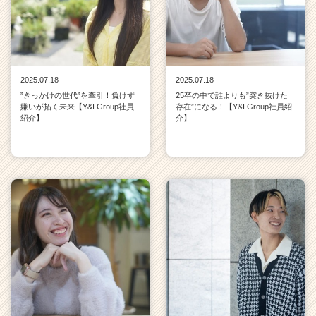
2025.07.18
2025.07.18
”きっかけの世代”を牽引！負けず
25卒の中で誰よりも”突き抜けた
嫌いが拓く未来【Y&I Group社員
存在”になる！【Y&I Group社員紹
紹介】
介】