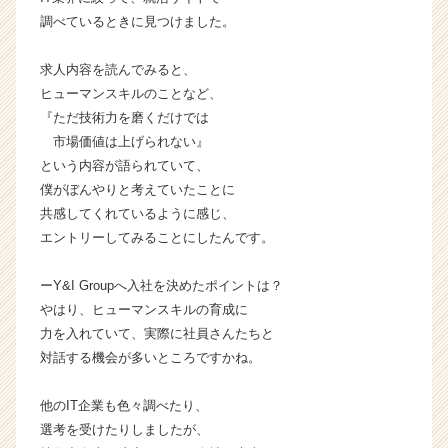
ト
調べているときに見つけました。
が
届
求人内容を読んでみると、
く
ヒューマンスキルのことなど、
就
活
『ただ技術力を磨くだけでは
サ
市場価値は上げられない』
イ
という内容が語られていて、
ト
僕がぼんやりと考えていたことに
チ
共感してくれているように感じ、
ア
エントリーしてみることにしたんです。
キ
ャ
リ
ーY&I Groupへ入社を決めたポイントは？
ア
やはり、ヒューマンスキルの育成に
（C
力を入れていて、実際に社員さんたちと
h
対話する機会が多いところですかね。
e
e
他のIT企業も色々調べたり、
r
選考を受けたりしましたが、
C