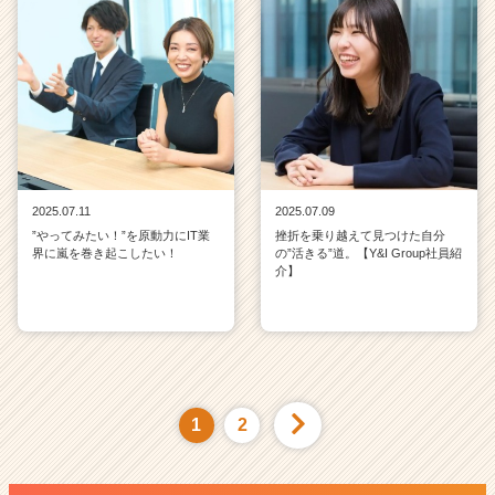
2025.07.11
2025.07.09
”やってみたい！”を原動力にIT業
挫折を乗り越えて見つけた自分
界に嵐を巻き起こしたい！
の”活きる”道。【Y&I Group社員紹
介】
1
2