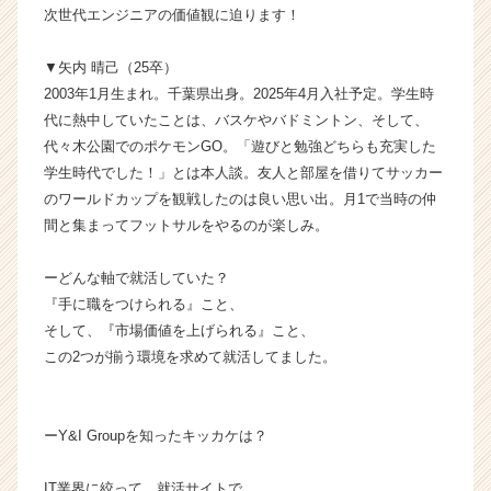
次世代エンジニアの価値観に迫ります！
タ
イ
ム
▼矢内 晴己（25卒）
ラ
2003年1月生まれ。千葉県出身。2025年4月入社予定。学生時
イ
代に熱中していたことは、バスケやバドミントン、そして、
ン】
代々木公園でのポケモンGO。「遊びと勉強どちらも充実した
|
学生時代でした！」とは本人談。友人と部屋を借りてサッカー
ベ
のワールドカップを観戦したのは良い思い出。月1で当時の仲
ン
間と集まってフットサルをやるのが楽しみ。
チ
ャ
ー・
ーどんな軸で就活していた？
成
『手に職をつけられる』こと、
長
そして、『市場価値を上げられる』こと、
企
この2つが揃う環境を求めて就活してました。
業
か
ら
ス
ーY&I Groupを知ったキッカケは？
カ
ウ
IT業界に絞って、就活サイトで