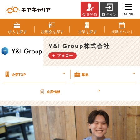
MENU
会員登録
ログイン
”欲
張
り
求人を
探す
説明会を
探す
企業を
探す
就職
イベント
キ
ャ
Y&I Group株式会社
リ
＋ フォロー
ア
プ
ラ
>
>
企業TOP
募集
ン”を
叶
え
>
企業情報
る
た
め
に。
【Y
&
I