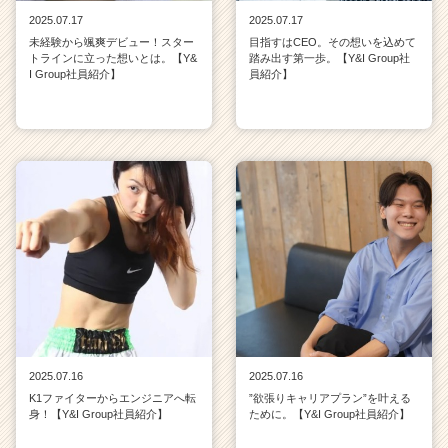
2025.07.17
2025.07.17
未経験から颯爽デビュー！スター
目指すはCEO。その想いを込めて
トラインに立った想いとは。【Y&
踏み出す第一歩。【Y&I Group社
I Group社員紹介】
員紹介】
2025.07.16
2025.07.16
K1ファイターからエンジニアへ転
”欲張りキャリアプラン”を叶える
身！【Y&I Group社員紹介】
ために。【Y&I Group社員紹介】