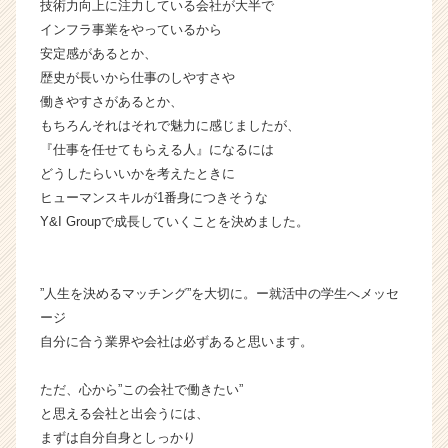
a
技術力向上に注力している会社が大半で
r
インフラ事業をやっているから
e
安定感があるとか、
e
歴史が長いから仕事のしやすさや
r）
働きやすさがあるとか、
もちろんそれはそれで魅力に感じましたが、
『仕事を任せてもらえる人』になるには
どうしたらいいかを考えたときに
ヒューマンスキルが1番身につきそうな
Y&I Groupで成長していくことを決めました。
”人生を決めるマッチング”を大切に。ー就活中の学生へメッセ
ージ
自分に合う業界や会社は必ずあると思います。
ただ、心から”この会社で働きたい”
と思える会社と出会うには、
まずは自分自身としっかり