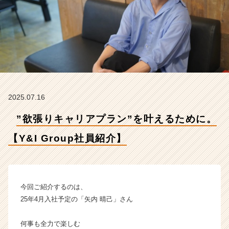
G
r
o
u
p
社
員
紹
介】
2025.07.16
【Y
&
”欲張りキャリアプラン”を叶えるために。
I
G
【Y&I Group社員紹介】
r
o
u
p
株
今回ご紹介するのは、
式
25年4月入社予定の「矢内 晴己」さん
会
社
何事も全力で楽しむ
の