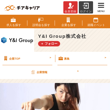
MENU
会員登録
ログイン
K
1
フ
求人を
探す
説明会を
探す
企業を
探す
就職
イベント
ァ
イ
Y&I Group株式会社
タ
＋ フォロー
ー
か
ら
>
>
企業TOP
募集
エ
ン
ジ
>
企業情報
ニ
ア
へ
転
身！
【Y
&