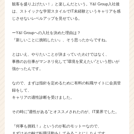
観客を盛り上げたい！」と楽しんだという。Y&I Group入社後
の
は、ストイックな学習スタイルでIT未経験というキャリアを感
タ
イ
じさせないレベルアップを見せている。
ム
ラ
ーY&I Groupへの入社を決めた理由は？
イ
『新しいことに挑戦したい』、そう思ったからですね。
ン】
|
とはいえ、やりたいことが決まっていたわけではなく、
ベ
事務のお仕事がマンネリ化して”環境を変えたい”という想いが
ン
チ
強かったんです。
ャ
ー・
なので、まずは指針を定めるために有料の転職サイトに会員登
成
録をして、
長
キャリアの適性診断を受けました。
企
業
その時に”適性がある”とオススメされたのが、IT業界でした。
か
ら
ス
『何事も挑戦！』というのが私のモットーなので、
カ
まずはその軸で転職活動をしてみることにしたんです。