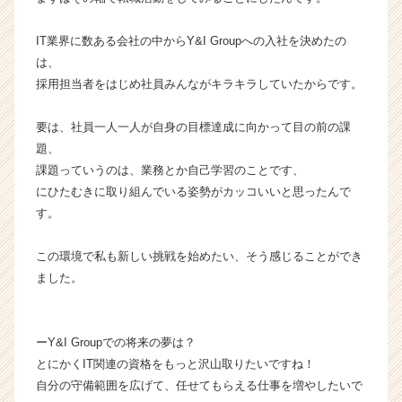
ウ
ト
IT業界に数ある会社の中からY&I Groupへの入社を決めたの
が
は、
届
採用担当者をはじめ社員みんながキラキラしていたからです。
く
就
活
要は、社員一人一人が自身の目標達成に向かって目の前の課
サ
題、
イ
課題っていうのは、業務とか自己学習のことです、
ト
にひたむきに取り組んでいる姿勢がカッコいいと思ったんで
チ
す。
ア
キ
ャ
この環境で私も新しい挑戦を始めたい、そう感じることができ
リ
ました。
ア
（C
h
ーY&I Groupでの将来の夢は？
e
とにかくIT関連の資格をもっと沢山取りたいですね！
e
自分の守備範囲を広げて、任せてもらえる仕事を増やしたいで
r