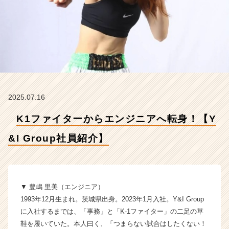
I
G
r
o
u
p
社
員
紹
2025.07.16
介】
【Y
K1ファイターからエンジニアへ転身！【Y
&
I
&I Group社員紹介】
G
r
o
u
p
▼ 豊嶋 里美（エンジニア）
株
1993年12月生まれ。茨城県出身。2023年1月入社。Y&I Group
式
に入社するまでは、「事務」と「K-1ファイター」の二足の草
会
鞋を履いていた。本人曰く、「つまらない試合はしたくない！
社