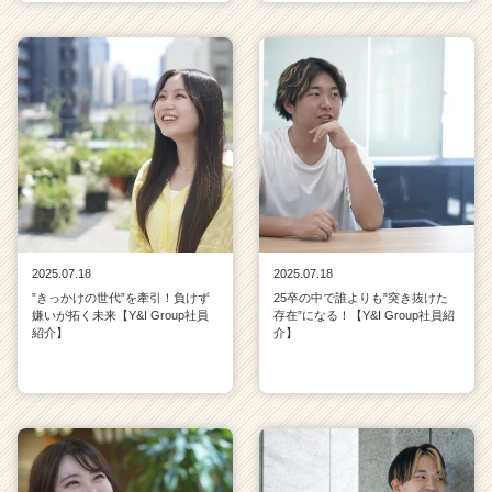
2025.07.18
2025.07.18
”きっかけの世代”を牽引！負けず
25卒の中で誰よりも”突き抜けた
嫌いが拓く未来【Y&I Group社員
存在”になる！【Y&I Group社員紹
紹介】
介】