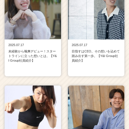
2025.07.17
2025.07.17
未経験から颯爽デビュー！スター
目指すはCEO。その想いを込めて
トラインに立った想いとは。【Y&
踏み出す第一歩。【Y&I Group社
I Group社員紹介】
員紹介】