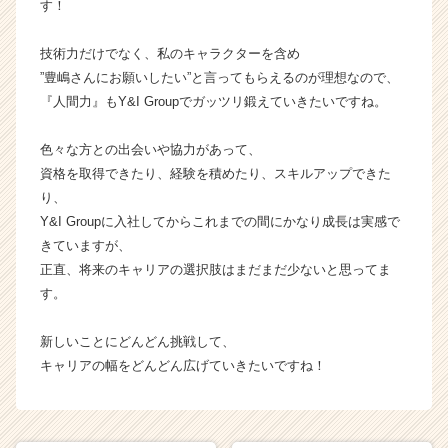
C
す！
a
r
技術力だけでなく、私のキャラクターを含め
e
”豊嶋さんにお願いしたい”と言ってもらえるのが理想なので、
e
『人間力』もY&I Groupでガッツリ鍛えていきたいですね。
r）
色々な方との出会いや協力があって、
資格を取得できたり、経験を積めたり、スキルアップできた
り、
Y&I Groupに入社してからこれまでの間にかなり成長は実感で
きていますが、
正直、将来のキャリアの選択肢はまだまだ少ないと思ってま
す。
新しいことにどんどん挑戦して、
キャリアの幅をどんどん広げていきたいですね！