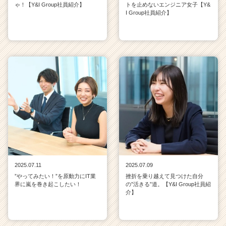
ゃ！【Y&I Group社員紹介】
トを止めないエンジニア女子【Y&
I Group社員紹介】
2025.07.11
2025.07.09
”やってみたい！”を原動力にIT業
挫折を乗り越えて見つけた自分
界に嵐を巻き起こしたい！
の”活きる”道。【Y&I Group社員紹
介】