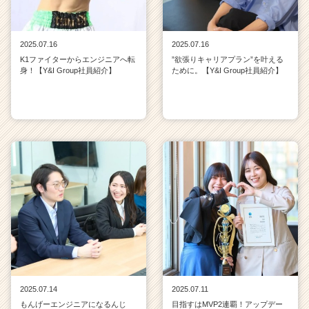
2025.07.16
2025.07.16
K1ファイターからエンジニアへ転
”欲張りキャリアプラン”を叶える
身！【Y&I Group社員紹介】
ために。【Y&I Group社員紹介】
2025.07.14
2025.07.11
もんげーエンジニアになるんじ
目指すはMVP2連覇！アップデー