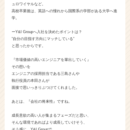
ュロワイヤルなど。
イ
高校卒業後は、英語への憧れから国際系の学部がある大学へ進
ム
ラ
学。
イ
ン】
ーY&I Groupへ入社を決めたポイントは？
|
”自分の目指す方向にマッチしている”
ベ
と思ったからです。
ン
チ
『市場価値の高いエンジニアを輩出していく』
ャ
ー・
その想いを
成
エンジニアの採用担当である三島さんや
長
執行役員の本田さんが
企
面接で思いっきりぶつけてくれました。
業
か
あとは、『会社の将来性』ですね。
ら
ス
カ
成長意欲の高い人が集まるフェーズだと思い、
ウ
そんな環境であればより成長していけそう、
ト
そう感じ、Y&I Groupで