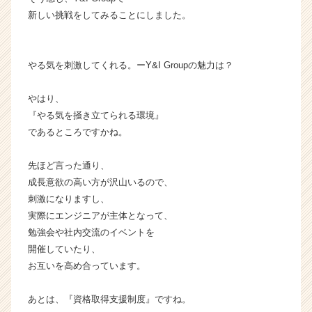
が
新しい挑戦をしてみることにしました。
届
く
就
やる気を刺激してくれる。ーY&I Groupの魅力は？
活
サ
イ
やはり、
ト
『やる気を掻き立てられる環境』
チ
であるところですかね。
ア
キ
先ほど言った通り、
ャ
成長意欲の高い方が沢山いるので、
リ
ア
刺激になりますし、
（C
実際にエンジニアが主体となって、
h
勉強会や社内交流のイベントを
e
開催していたり、
e
お互いを高め合っています。
r
C
あとは、『資格取得支援制度』ですね。
a