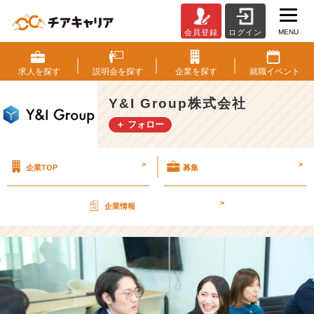
MENU
会員登録
ログイン
も
ん
げ
求人を
探す
説明会を
探す
企業を
探す
就職
イベント
ー
エ
Y&I Group株式会社
ン
＋ フォロー
ジ
ニ
ア
>
>
企業TOP
募集
に
な
る
>
企業情報
ん
じ
ゃ！
【Y
&
I
G