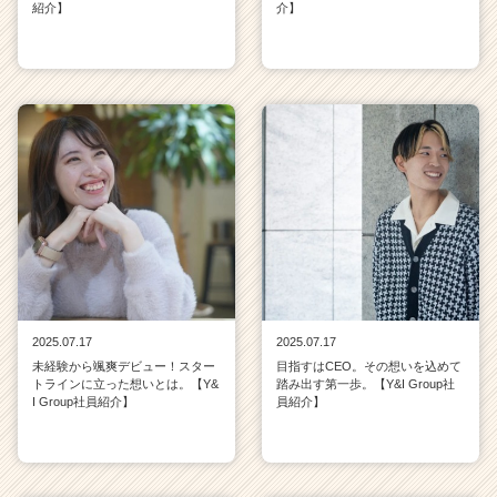
紹介】
介】
2025.07.17
2025.07.17
未経験から颯爽デビュー！スター
目指すはCEO。その想いを込めて
トラインに立った想いとは。【Y&
踏み出す第一歩。【Y&I Group社
I Group社員紹介】
員紹介】