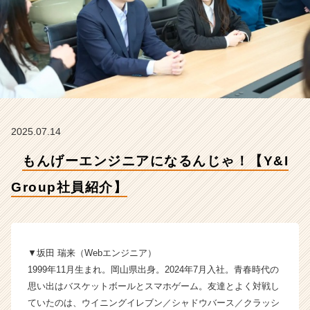
r
o
u
p
社
員
紹
介】
【Y
2025.07.14
&
I
もんげーエンジニアになるんじゃ！【Y&I
G
r
Group社員紹介】
o
u
p
株
式
▼坂田 瑞来（Webエンジニア）
会
1999年11月生まれ。岡山県出身。2024年7月入社。青春時代の
社
思い出はバスケットボールとスマホゲーム。友達とよく対戦し
の
ていたのは、ウイニングイレブン／シャドウバース／クラッシ
タ