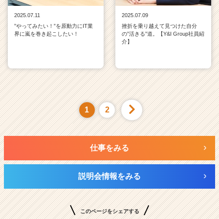
2025.07.11
2025.07.09
”やってみたい！”を原動力にIT業
挫折を乗り越えて見つけた自分
界に嵐を巻き起こしたい！
の”活きる”道。【Y&I Group社員紹
介】
1
2
仕事をみる
説明会情報をみる
このページをシェアする