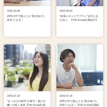
2025.10.08
2025.09.03
25卒の中で誰よりも”突き抜けた
”欲張りキャリアプラン”を叶える
存在”になる！
ために。【Y&I Group社員紹介】
2025.07.18
2025.07.18
”きっかけの世代”を牽引！負けず
25卒の中で誰よりも”突き抜けた
嫌いが拓く未来【Y&I Group社員
存在”になる！【Y&I Group社員紹