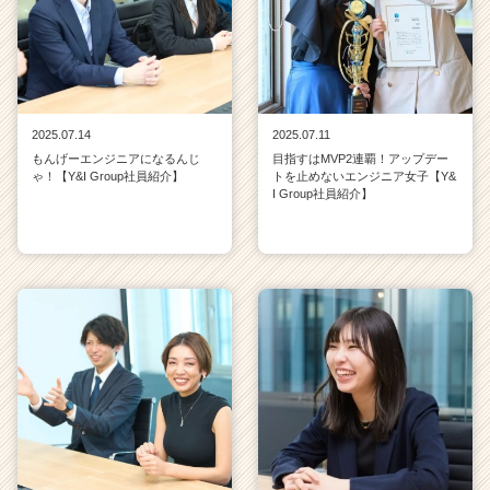
2025.07.14
2025.07.11
もんげーエンジニアになるんじ
目指すはMVP2連覇！アップデー
ゃ！【Y&I Group社員紹介】
トを止めないエンジニア女子【Y&
I Group社員紹介】