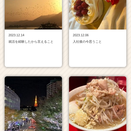
ベ
ン
チ
ャ
ー・
成
2023.12.14
2023.12.06
長
就活を経験したから言えること
入社後の今思うこと
企
業
か
ら
ス
カ
ウ
ト
が
届
く
就
活
サ
イ