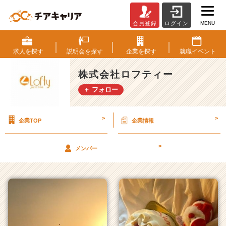
MENU
会員登録
ログイン
株
式
会
求人を
探す
説明会を
探す
企業を
探す
就職
イベント
社
ロ
株式会社ロフティー
フ
＋ フォロー
テ
ィ
ー
>
>
企業TOP
企業情報
の
タ
イ
>
メンバー
ム
ラ
イ
ン
一
覧
|