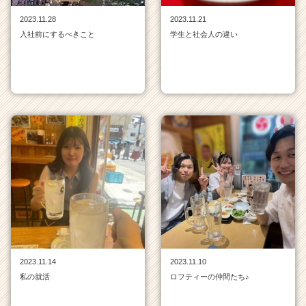
ト
2023.11.28
2023.11.21
チ
入社前にするべきこと
学生と社会人の違い
ア
キ
ャ
リ
ア
（C
h
e
e
r
C
a
r
e
e
r）
2023.11.14
2023.11.10
私の就活
ロフティーの仲間たち♪