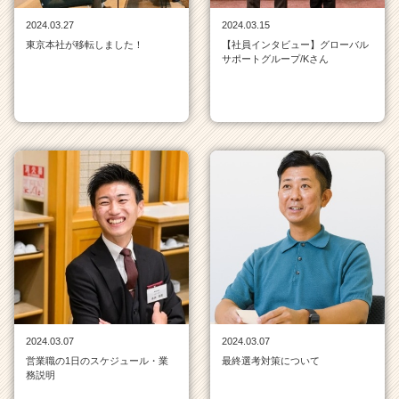
ト
2024.03.27
2024.03.15
チ
東京本社が移転しました！
【社員インタビュー】グローバル
ア
サポートグループ/Kさん
キ
ャ
リ
ア
（C
h
e
e
r
C
a
r
e
e
r）
2024.03.07
2024.03.07
営業職の1日のスケジュール・業
最終選考対策について
務説明