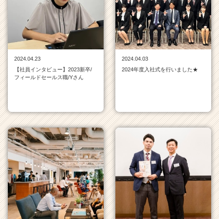
ベ
ン
チ
ャ
ー・
成
2024.04.23
2024.04.03
長
【社員インタビュー】2023新卒/
2024年度入社式を行いました★
企
フィールドセールス職/Yさん
業
か
ら
ス
カ
ウ
ト
が
届
く
就
活
サ
イ