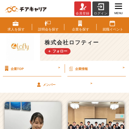
MENU
会員登録
ログイン
株
式
会
求人を
探す
説明会を
探す
企業を
探す
就職
イベント
社
ロ
株式会社ロフティー
フ
＋ フォロー
テ
ィ
ー
>
>
企業TOP
企業情報
の
タ
イ
>
メンバー
ム
ラ
イ
ン
一
覧
|