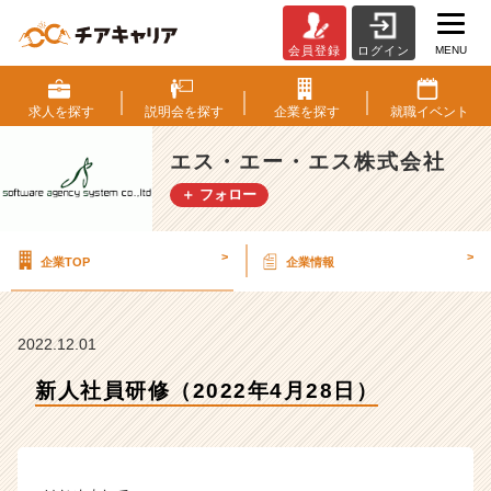
MENU
会員登録
ログイン
新
人
社
求人を
探す
説明会を
探す
企業を
探す
就職
イベント
員
研
エス・エー・エス株式会社
修
＋ フォロー
（2
0
2
>
>
企業TOP
企業情報
2
年
4
月
2022.12.01
2
8
新人社員研修（2022年4月28日）
日）
【エ
ス・
エ