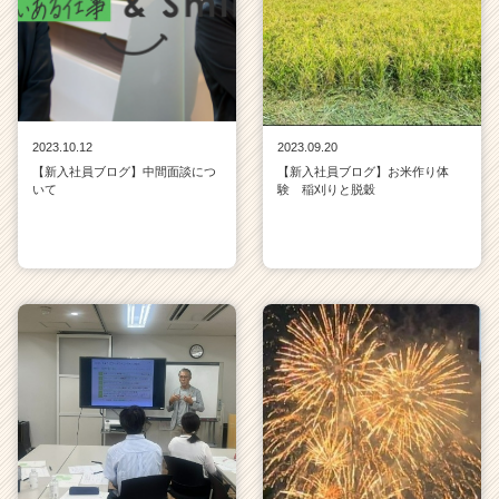
ア
（C
h
e
e
r
2023.10.12
2023.09.20
C
【新入社員ブログ】中間面談につ
【新入社員ブログ】お米作り体
a
いて
験 稲刈りと脱穀
r
e
e
r）