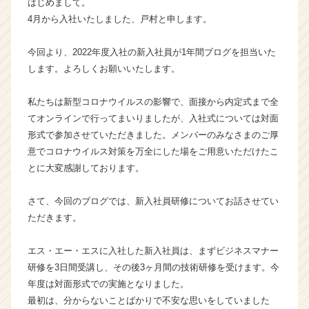
はじめまして。
ー・
エ
4月から入社いたしました、戸村と申します。
ス
株
今回より、2022年度入社の新入社員が1年間ブログを担当いた
式
します。よろしくお願いいたします。
会
社
私たちは新型コロナウイルスの影響で、面接から内定式まで全
の
てオンラインで行ってまいりましたが、入社式については対面
タ
イ
形式で参加させていただきました。メンバーのみなさまのご厚
ム
意でコロナウイルス対策を万全にした場をご用意いただけたこ
ラ
とに大変感謝しております。
イ
ン】
さて、今回のブログでは、新入社員研修についてお話させてい
|
ただきます。
ベ
ン
チ
エス・エー・エスに入社した新入社員は、まずビジネスマナー
ャ
研修を3日間受講し、その後3ヶ月間の技術研修を受けます。今
ー・
年度は対面形式での実施となりました。
成
最初は、分からないことばかりで不安な思いをしていました
長