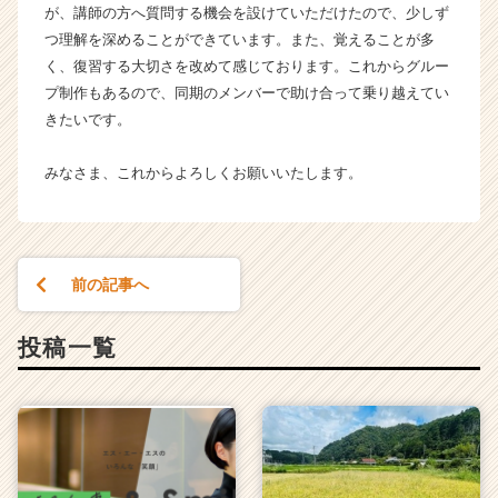
が、講師の方へ質問する機会を設けていただけたので、少しず
企
つ理解を深めることができています。また、覚えることが多
業
く、復習する大切さを改めて感じております。これからグルー
か
ら
プ制作もあるので、同期のメンバーで助け合って乗り越えてい
ス
きたいです。
カ
ウ
みなさま、これからよろしくお願いいたします。
ト
が
届
く
就
前の記事へ
活
サ
投稿一覧
イ
ト
チ
ア
キ
ャ
リ