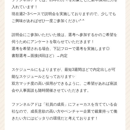
ス
入れています！
カ
現在週2~3ペースで説明会を実施しておりますので、少しでも
ウ
ご興味があればぜひ一度ご参加ください^ ^
ト
が
説明会にご参加いただいた後は、選考へ参加するかのご希望を
届
伺うためにアンケートを取らせていただきます！
く
就
選考を希望される場合、下記フローで選考を実施します◎
活
書類選考→面接(4回ほど）→内定
サ
イ
スケジュールにもよりますが、最短3週間ほどで内定出しが可
ト
能なスケジュールとなっております✨
チ
双方マッチ度の高い採用ができるように、ご希望があれば座談
ア
会や人事面談も随時開催させていただきます。
キ
ャ
リ
ファンネルアドは「社員の成長」にフォーカスを当てている会
ア
社なので、成長意欲の高い方やベンチャー企業で裁量持って働
（C
きたい方にはピッタリの環境だと考えております！
h
e