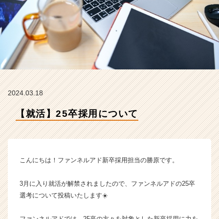
式
会
社
の
タ
イ
ム
ラ
イ
2024.03.18
ン】
|
【就活】25卒採用について
ベ
ン
チ
ャ
ー・
こんにちは！ファンネルアド新卒採用担当の勝原です。
成
長
3月に入り就活が解禁されましたので、ファンネルアドの25卒
企
選考について投稿いたします☀️
業
か
ら
ファンネルアドでは、25卒の方々を対象とした新卒採用に力を