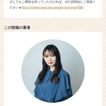
少しでもご興味を持っていただければ、ぜひ説明会にご登録く
e
ださい☀️
https://cheercareer.jp/company/seminar/4390
r
C
a
r
この投稿の著者
e
e
r）