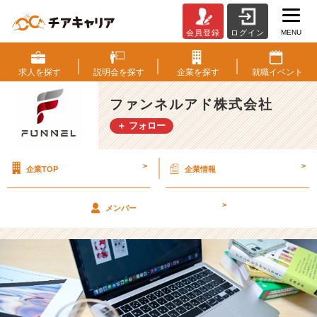
MENU
会員登録
ログイン
【就
活】
2
求人を
探す
説明会を
探す
企業を
探す
就職
イベント
5
卒
ファンネルアド株式会社
採
＋ フォロー
用
に
つ
>
>
企業TOP
企業情報
い
て
【フ
>
メンバー
ァ
ン
ネ
ル
ア
ド
株