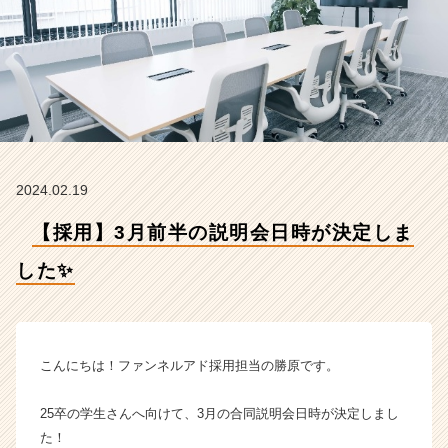
✨
【フ
ァ
ン
ネ
ル
ア
ド
株
2024.02.19
式
会
【採用】3月前半の説明会日時が決定しま
社
の
した✨
タ
イ
ム
ラ
イ
こんにちは！ファンネルアド採用担当の勝原です。
ン】
|
25卒の学生さんへ向けて、3月の合同説明会日時が決定しまし
ベ
た！
ン