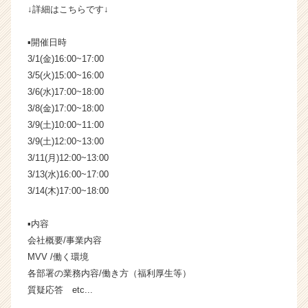
↓詳細はこちらです↓
チ
ャ
ー・
▪️開催日時
成
3/1(金)16:00~17:00
長
3/5(火)15:00~16:00
企
3/6(水)17:00~18:00
業
3/8(金)17:00~18:00
か
3/9(土)10:00~11:00
ら
3/9(土)12:00~13:00
ス
カ
3/11(月)12:00~13:00
ウ
3/13(水)16:00~17:00
ト
3/14(木)17:00~18:00
が
届
▪️内容
く
会社概要/事業内容
就
MVV /働く環境
活
サ
各部署の業務内容/働き方（福利厚生等）
イ
質疑応答 etc...
ト