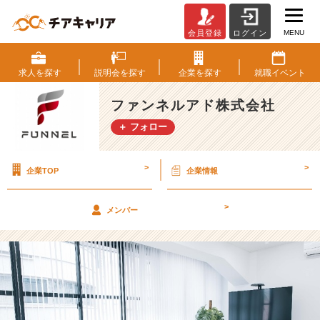
MENU
会員登録
ログイン
【採
用】
3
求人を
探す
説明会を
探す
企業を
探す
就職
イベント
月
前
ファンネルアド株式会社
半
＋ フォロー
の
説
明
>
>
企業TOP
企業情報
会
日
時
>
メンバー
が
決
定
し
ま
し
た