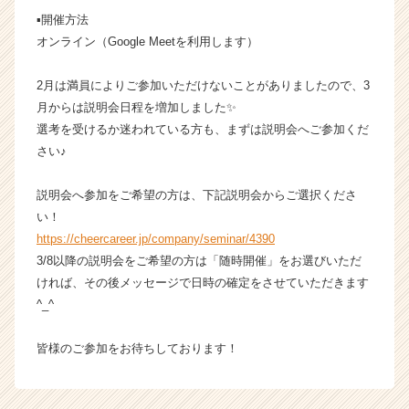
チ
▪️開催方法
ア
オンライン（Google Meetを利用します）
キ
ャ
2月は満員によりご参加いただけないことがありましたので、3
リ
ア
月からは説明会日程を増加しました✨
（C
選考を受けるか迷われている方も、まずは説明会へご参加くだ
h
さい♪
e
e
説明会へ参加をご希望の方は、下記説明会からご選択くださ
r
い！
C
https://cheercareer.jp/company/seminar/4390
a
r
3/8以降の説明会をご希望の方は「随時開催」をお選びいただ
e
ければ、その後メッセージで日時の確定をさせていただきます
e
^_^
r）
皆様のご参加をお待ちしております！