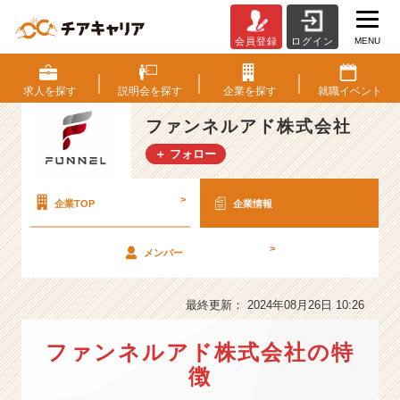
MENU
会員登録
ログイン
フ
ァ
ン
求人を
探す
説明会を
探す
企業を
探す
就職
イベント
ネ
ル
ファンネルアド株式会社
ア
＋ フォロー
ド
株
式
>
企業TOP
企業情報
会
社
>
メンバー
の
会
社
最終更新： 2024年08月26日 10:26
情
報
ファンネルアド株式会社の特
-
5
徴
年