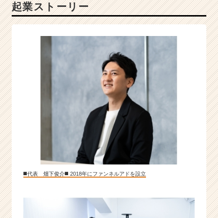
起業ストーリー
と
し
た
新
規
事
業
開
発
会
社
【急
成
長
ベ
ン
チ
◼️代表 畑下俊介◼️ 2018年にファンネルアドを設立
ャ
ー】
|
ベ