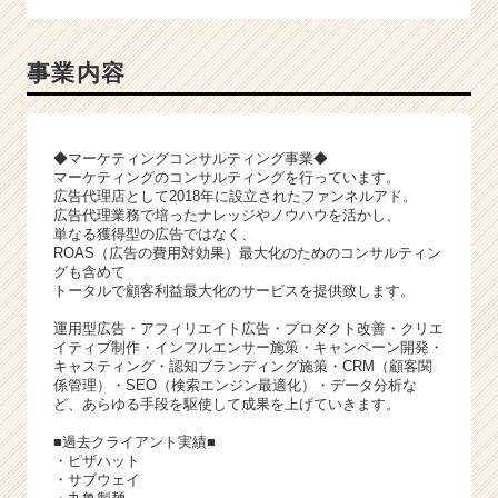
事業内容
◆マーケティングコンサルティング事業◆
マーケティングのコンサルティングを行っています。
広告代理店として2018年に設立されたファンネルアド。
広告代理業務で培ったナレッジやノウハウを活かし、
単なる獲得型の広告ではなく、
ROAS（広告の費用対効果）最大化のためのコンサルティン
グも含めて
トータルで顧客利益最大化のサービスを提供致します。
運用型広告・アフィリエイト広告・プロダクト改善・クリエ
イティブ制作・インフルエンサー施策・キャンペーン開発・
キャスティング・認知ブランディング施策・CRM（顧客関
係管理）・SEO（検索エンジン最適化）・データ分析な
ど、あらゆる手段を駆使して成果を上げていきます。
■過去クライアント実績■
・ピザハット
・サブウェイ