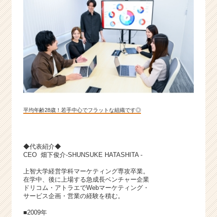
ン
チ
ャ
ー・
成
長
企
業
か
ら
ス
平均年齢28歳！若手中心でフラットな組織です◎
カ
ウ
ト
◆代表紹介◆
が
CEO 畑下俊介-SHUNSUKE HATASHITA -
届
く
上智⼤学経営学科マーケティング専攻卒業。
就
在学中、後に上場する急成長ベンチャー企業
ドリコム・アトラエでWebマーケティング・
活
サービス企画・営業の経験を積む。
サ
イ
■2009年