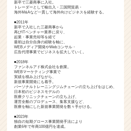
ト
新卒で三菱商事に⼊社。
トレーダーとして輸出入・三国間貿易・
チ
海外M&Aなど一貫して海外向けビジネスを経験する。
ア
キ
■2011年
ャ
新卒で⼊社した三菱商事から
リ
再びITベンチャー業界に戻り、
起業・事業売却等を経て
ア
最初は⾃分⾃⾝の経験を軸に、
（C
WEBメディア開発やWebコンサル・
h
広告代理事業でビジネスを拡⼤していく。
e
■2018年
e
ファンネルアド株式会社を創業。
r
WEBマーケティング事業で
C
実績を積み上げながら、
a
新規事業開発にも着⼿。
パーソナルトレーニングジムチェーンの⽴ち上げをはじめ、
r
日本初のビジネスモデルの
e
医療クリニックチェーンの⽴ち上げ、
e
運営全般のプロデュース、集客⽀援など、
r）
医療を軸にした新規事業開発を数々⼿がける。
■2023年
独自の短期グロース事業開発手法により
創業6年で年商100億円を達成。