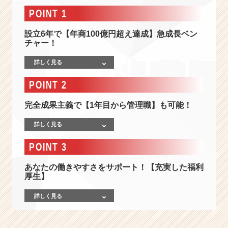
で
POINT 1
5
0
設立6年で【年商100億円超え達成】急成長ベン
億
チャー！
の
売
詳しく見る
上
拡
POINT 2
大！
デ
完全成果主義で【1年目から管理職】も可能！
ジ
タ
詳しく見る
ル
マ
POINT 3
ー
ケ
あなたの働きやすさをサポート！【充実した福利
テ
厚生】
ィ
ン
詳しく見る
グ
を
軸