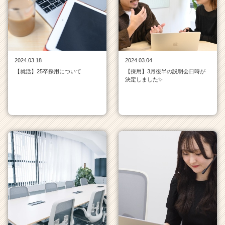
覧
|
ベ
ン
チ
ャ
2024.03.18
2024.03.04
ー・
【就活】25卒採用について
【採用】3月後半の説明会日時が
成
決定しました✨
長
企
業
か
ら
ス
カ
ウ
ト
が
届
く
就
活