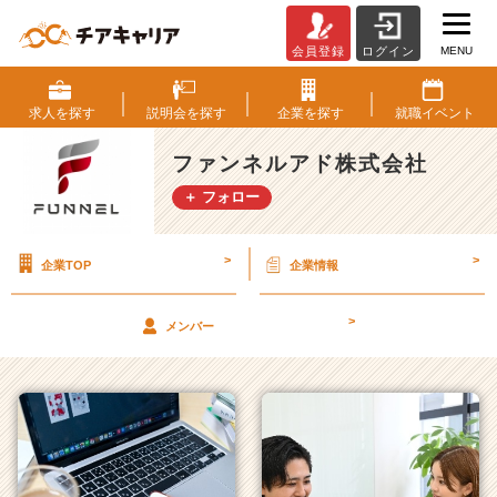
MENU
会員登録
ログイン
フ
ァ
ン
求人を
探す
説明会を
探す
企業を
探す
就職
イベント
ネ
ル
ファンネルアド株式会社
ア
＋ フォロー
ド
株
式
>
>
企業TOP
企業情報
会
社
の
>
メンバー
タ
イ
ム
ラ
イ
ン
一