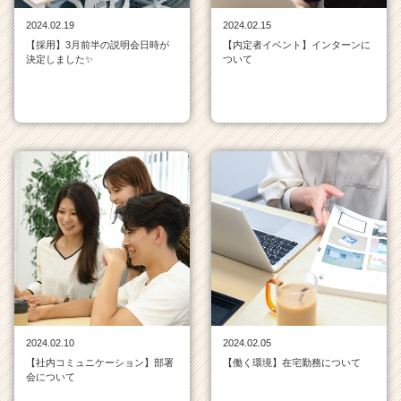
サ
2024.02.19
2024.02.15
イ
【採用】3月前半の説明会日時が
【内定者イベント】インターンに
ト
決定しました✨
ついて
チ
ア
キ
ャ
リ
ア
（C
h
e
e
r
C
a
r
e
2024.02.10
2024.02.05
e
【社内コミュニケーション】部署
【働く環境】在宅勤務について
r）
会について