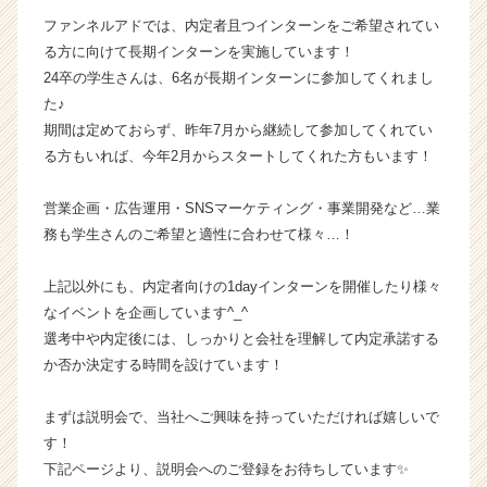
長
ファンネルアドでは、内定者且つインターンをご希望されてい
企
る方に向けて長期インターンを実施しています！
業
24卒の学生さんは、6名が長期インターンに参加してくれまし
か
た♪
ら
期間は定めておらず、昨年7月から継続して参加してくれてい
ス
る方もいれば、今年2月からスタートしてくれた方もいます！
カ
ウ
ト
営業企画・広告運用・SNSマーケティング・事業開発など…業
が
務も学生さんのご希望と適性に合わせて様々…！
届
く
上記以外にも、内定者向けの1dayインターンを開催したり様々
就
なイベントを企画しています^_^
活
選考中や内定後には、しっかりと会社を理解して内定承諾する
サ
イ
か否か決定する時間を設けています！
ト
チ
まずは説明会で、当社へご興味を持っていただければ嬉しいで
ア
す！
キ
下記ページより、説明会へのご登録をお待ちしています✨
ャ