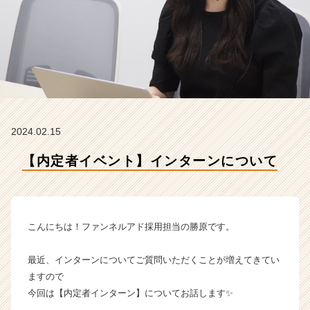
ネ
ル
ア
ド
株
式
会
社
の
2024.02.15
タ
イ
【内定者イベント】インターンについて
ム
ラ
イ
ン】
|
こんにちは！ファンネルアド採用担当の勝原です。
ベ
ン
最近、インターンについてご質問いただくことが増えてきてい
チ
ますので
ャ
今回は【内定者インターン】についてお話します✨
ー・
成