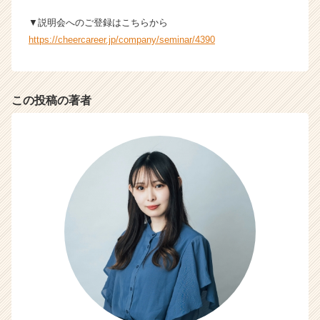
リ
▼説明会へのご登録はこちらから
ア
（C
https://cheercareer.jp/company/seminar/4390
h
e
e
r
この投稿の著者
C
a
r
e
e
r）