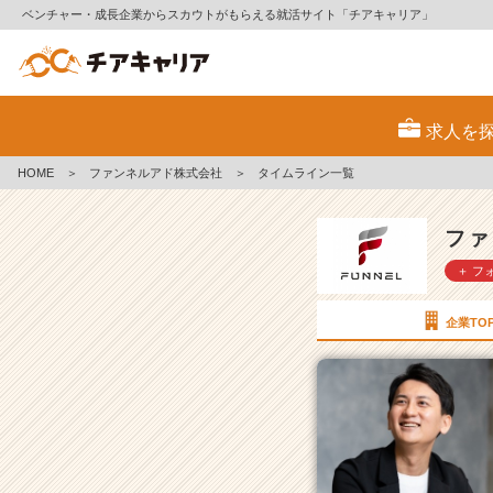
ベンチャー・成長企業からスカウトがもらえる就活サイト「チアキャリア」
フ
ァ
求人を
ン
ネ
HOME
＞
ファンネルアド株式会社
＞
タイムライン一覧
ル
ア
ド
ファ
株
＋ フ
式
会
社
企業TO
の
タ
イ
ム
ラ
イ
ン