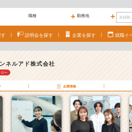
探す
説明会を
探す
企業を
探す
就職
イ
ンネルアド株式会社
ォロー
P
企業情報