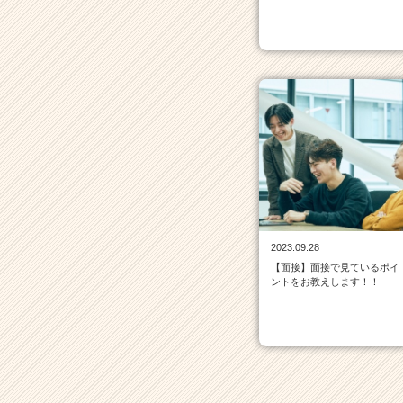
就
活
サ
イ
ト
チ
ア
キ
ャ
リ
ア
（C
h
e
2023.09.28
e
【面接】面接で見ているポイ
ントをお教えします！！
r
C
a
r
e
e
r）