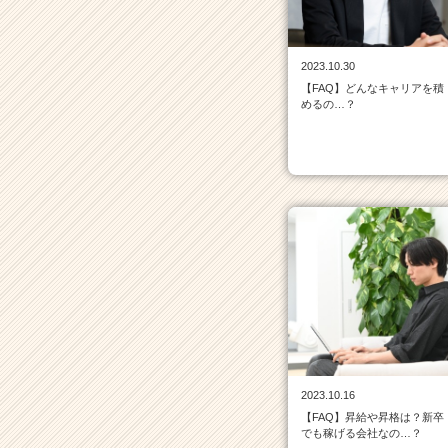
一
覧
|
2023.10.30
ベ
【FAQ】どんなキャリアを積
ン
めるの…？
チ
ャ
ー・
成
長
企
業
か
ら
ス
カ
ウ
ト
が
2023.10.16
届
【FAQ】昇給や昇格は？新卒
く
でも稼げる会社なの…？