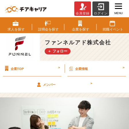
MENU
会員登録
ログイン
☆
2
5
求人を
探す
説明会を
探す
企業を
探す
就職
イベント
卒
9/
ファンネルアド株式会社
1
＋ フォロー
よ
り
採
>
>
企業TOP
企業情報
用
開
始
>
メンバー
い
た
し
ま
す！
☆
【フ