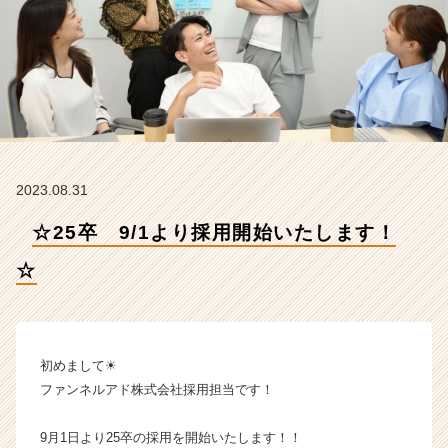
ァ
ン
ネ
ル
ア
ド
株
式
会
2023.08.31
社
の
☆25卒 9/1より採用開始いたします！
タ
イ
☆
ム
ラ
イ
ン】
|
初めまして☀
ベ
ファンネルアド株式会社採用担当です！
ン
チ
9月1日より25卒の採用を開始いたします！！
ャ