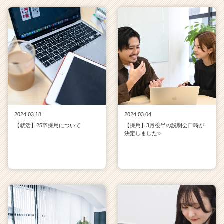
キ
ャ
リ
ア
（C
h
e
e
r
C
a
2024.03.18
2024.03.04
r
【就活】25卒採用について
【採用】3月後半の説明会日時が
e
決定しました✨
e
r）