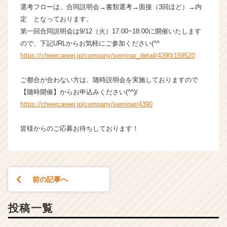
選考フローは、合同説明会→書類選考→面接（3回ほど）→内
ー・
定 となっております。
成
長
第一回合同説明会は9/12（火）17:00~18:00に開催いたします
企
ので、下記URLからお気軽にご参加ください(^^
業
https://cheercareer.jp/company/seminar_detail/4390/159520
か
ら
ご都合が合わない方は、随時説明会を実施しておりますので
ス
【随時開催】からお申込みください(^^)/
カ
https://cheercareer.jp/company/seminar/4390
ウ
ト
が
皆様からのご応募お待ちしております！
届
く
就
活
前の記事へ
サ
イ
ト
投稿一覧
チ
ア