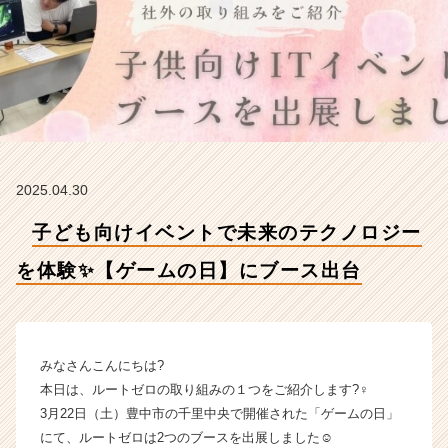
を
体
験
✨
【ゲ
ー
ム
の
日】
2025.04.30
に
ブ
子ども向けイベントで未来のテクノロジー
ー
ス
を体験✨【ゲームの日】にブース出台
出
台
【株
式
会
みなさんこんにちは?
社
本日は、ルートゼロの取り組みの１つをご紹介します?‍♀️
ル
3月22日（土）豊中市の千里中央で開催された「ゲームの日」
ー
にて、ルートゼロは2つのブースを出展しました☺️
ト