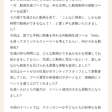
ス
一方、動画生成ブースでは、AIを活用した動画制作の体験コー
カ
ナーを設置?
ウ
その場で生成された動画を見て、「こんなに簡単に、しかも短
ト
時間で動画ができるなんて！」と驚く声も多数いただきまし
が
届
た?
く
今回は、誰でも手軽に映像を作れるAI動画生成ツール「Sora」
就
を使ってオリジナルストーリーを考えてもらい、AIがそれを動
活
画化?
サ
生成の待ち時間には、どんな動画ができあがるかを想像してお
イ
絵かきをしてもらい、完成した動画と見比べるという、楽しみ
ト
ながら創造力を広げられる貴重な体験を提供しました?
チ
ア
当日はルートゼロの社員がボランティアスタッフとして多数参
キ
加してくれ、ブース運営や来場者のサポートなど、積極的にイ
ャ
ベントを盛り上げてくれました‼️
リ
社員一人ひとりの協力が、イベント成功の大きな原動力となり
ア
ました?
（C
h
今回のイベントでは、テクノロジーが子どもたちの好奇心を刺
e