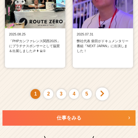
2025.08.25
2025.07.31
「PHPカンファレンス関西2025」
弊社代表 柴田がドキュメンタリー
にプラチナスポンサーとして協賛
番組『NEXT JAPAN』に出演しま
＆出展しました🎉👩‍💻①
した！
1
2
3
4
5
仕事をみる