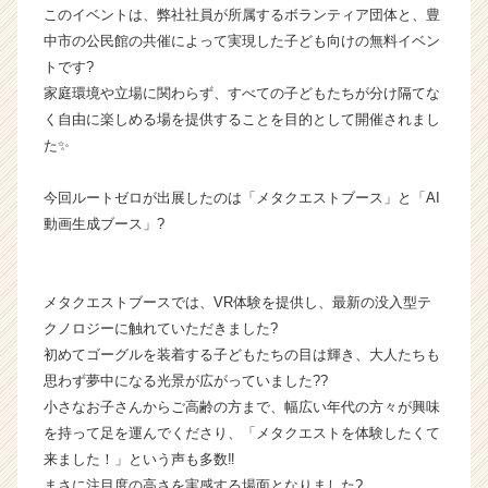
このイベントは、弊社社員が所属するボランティア団体と、豊
ゼ
中市の公民館の共催によって実現した子ども向けの無料イベン
ロ
の
トです?
タ
家庭環境や立場に関わらず、すべての子どもたちが分け隔てな
イ
く自由に楽しめる場を提供することを目的として開催されまし
ム
た✨
ラ
イ
今回ルートゼロが出展したのは「メタクエストブース」と「AI
ン】
動画生成ブース」?
|
ベ
ン
チ
メタクエストブースでは、VR体験を提供し、最新の没入型テ
ャ
クノロジーに触れていただきました?
ー・
初めてゴーグルを装着する子どもたちの目は輝き、大人たちも
成
思わず夢中になる光景が広がっていました??
長
小さなお子さんからご高齢の方まで、幅広い年代の方々が興味
企
業
を持って足を運んでくださり、「メタクエストを体験したくて
か
来ました！」という声も多数‼️
ら
まさに注目度の高さを実感する場面となりました?