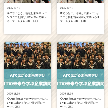
2025.12.16
2025.12.16
🌟ITでつなぐ、地域と未来🌈 〜エ
ITでつなぐ、地域と未来〜エンジ
ンジニアと挑む“第2回遊んで学べ
ニアと挑む“第2回遊んで学べるIT
るITフェスタinレポート②
フェスタinレポート①
2025.11.18
2025.11.18
🏆 AI教育体験とは？中学生がSDG
🏆 AI教育体験とは？中学生がSDG
sとITの未来を学ぶ企業訪問レポ
sとITの未来を学ぶ企業訪問レポ
ート✨💁‍♀️②
ート✨💁‍♀️①