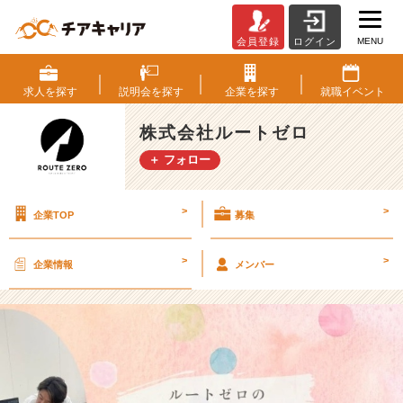
MENU
会員登録
ログイン
子
ど
も
求人を
探す
説明会を
探す
企業を
探す
就職
イベント
向
け
株式会社ルートゼロ
イ
＋ フォロー
ベ
ン
ト
>
>
企業TOP
募集
で
未
来
>
>
企業情報
メンバー
の
テ
ク
ノ
ロ
ジ
ー