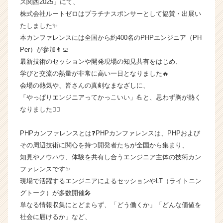
ス関西2025」にて、
【株
株式会社ルートゼロはプラチナスポンサーとして協賛・出展い
式
たしました✨
会
本カンファレンスには全国から約400名のPHPエンジニア（PH
社
Per）が参加👨‍💻
ル
最新技術のセッションや開発現場の知見共有をはじめ、
ー
ト
学びと交流の熱量が非常に高い一日となりました🔥
ゼ
会場の熱気や、皆さんの真剣なまなざしに、
ロ
「やっぱりエンジニアってかっこいい」💪と、思わず胸が熱く
の
なりました❤️‍🔥
タ
イ
PHPカンファレンスとは❓PHPカンファレンスは、PHPおよび
ム
その周辺技術に関心を持つ開発者たちが全国から集まり、
ラ
イ
知見やノウハウ、体験を共有し合うエンジニア主体の技術カン
ン】
ファレンスです✨
|
現場で活躍するエンジニアによるセッションやLT（ライトニン
ベ
グトーク）が多数開催🎤
ン
単なる情報収集にとどまらず、「どう働くか」「どんな価値を
チ
社会に届けるか」など、
ャ