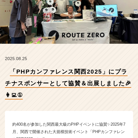
チ
ナ
ス
ポ
ン
サ
ー
と
し
2025.08.25
て
協
「PHPカンファレンス関西2025」にプラ
賛
＆
チナスポンサーとして協賛＆出展しました🎉
出
展
👩‍💻①
し
ま
し
た
約400名が参加した関西最大級のPHPイベントに協賛✨2025年7
🎉
👩‍💻
月、関西で開催された大規模技術イベント「PHPカンファレン
①