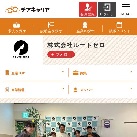
MENU
会員登録
ログイン
「P
H
P
求人を
探す
説明会を
探す
企業を
探す
就職
イベント
カ
ン
株式会社ルートゼロ
フ
＋ フォロー
ァ
レ
ン
>
>
企業TOP
募集
ス
関
西
>
>
企業情報
メンバー
2
0
2
5」
に
プ
ラ