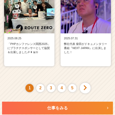
2025.08.25
2025.07.31
「PHPカンファレンス関西2025」
弊社代表 柴田がドキュメンタリー
にプラチナスポンサーとして協賛
番組『NEXT JAPAN』に出演しま
＆出展しました🎉👩‍💻①
した！
1
2
3
4
5
仕事をみる