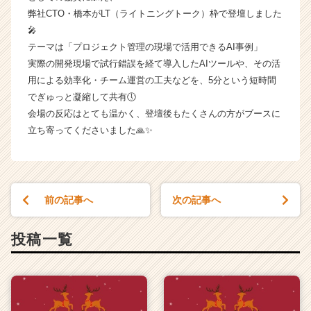
キ
弊社CTO・橋本がLT（ライトニングトーク）枠で登壇しました
ャ
🎤
リ
テーマは「プロジェクト管理の現場で活用できるAI事例」
ア
（C
実際の開発現場で試行錯誤を経て導入したAIツールや、その活
h
用による効率化・チーム運営の工夫などを、5分という短時間
e
でぎゅっと凝縮して共有🕔
e
会場の反応はとても温かく、登壇後もたくさんの方がブースに
r
立ち寄ってくださいました🙏✨
C
a
r
e
e
前の記事へ
次の記事へ
r）
投稿一覧