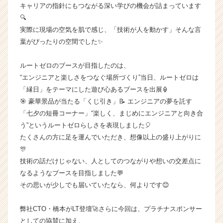
キャリアの指針にもつながる深い学びの機会が詰まっています
ー・
成
🔍
長
実際に現場の空気を肌で感じ、「技術が人を動かす」そんな言
企
葉がぴったりの空間でした✨
業
か
ルートゼロのブースが目指したのは、
ら
“エンジニアと楽しさをつなぐ場所づくり”当日、ルートゼロは
ス
「縁日」をテーマにした遊び心あるブースを出展🏮
カ
ウ
🎯 豪華景品が当たる「くじ引き」📝 エンジニアの夢を託す
ト
「七夕の短冊コーナー」“楽しく、まじめにエンジニアと向き合
が
う”というルートゼロらしさを表現しました🎈
届
たくさんの方に足を運んでいただき、想像以上の盛り上がりに
く
🎊
就
技術の話だけじゃない、人としてのつながりや想いの交差点に
活
なるようなブースを目指しました💬
サ
イ
その思いが少しでも届いていたなら、何よりです😊
ト
チ
弊社CTO・橋本がLT登壇🚀さらに今回は、プラチナスポンサー
ア
としての協賛に加え、