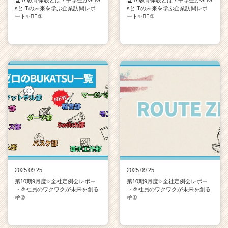
🏆 AI教育体験とは？中学生がSDG
🏆 AI教育体験とは？中学生がSDG
sとITの未来を学ぶ企業訪問レポ
sとITの未来を学ぶ企業訪問レポ
ート✨💁‍♀️②
ート✨💁‍♀️①
2025.09.25
2025.09.25
第10期9月度✨全社定例会レポー
第10期9月度✨全社定例会レポー
ト🎉社員のワクワクが未来を創る
ト🎉社員のワクワクが未来を創る
🌱②
🌱①