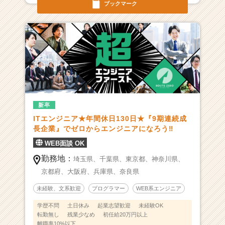
ブックマーク
か
ら
ス
カ
ウ
ト
が
届
く
就
新卒
活
ITエンジニア★年間休日130日★『9期連続成
サ
長企業』でゼロからエンジニアになろう‼
イ
ト
WEB面談 OK
チ
勤務地：
埼玉県、
千葉県、
東京都、
神奈川県、
ア
京都府、
大阪府、
兵庫県、
奈良県
キ
ャ
未経験、文系歓迎
プログラマー
WEB系エンジニア
リ
ア
学歴不問
土日休み
起業志望歓迎
未経験OK
転勤無し
残業少なめ
初任給20万円以上
（C
離職率10%以下