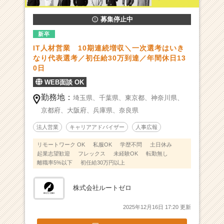
ミ
募集停止中
を。
I
新卒
T
IT人材営業 10期連続増収＼一次選考はいき
業
なり代表選考／初任給30万到達／年間休日13
界
0日
の
WEB面談 OK
闇
を
勤務地：
埼玉県、
千葉県、
東京都、
神奈川県、
ゼ
京都府、
大阪府、
兵庫県、
奈良県
ロ！
|
法人営業
キャリアアドバイザー
人事広報
ベ
リモートワーク OK
私服OK
学歴不問
土日休み
ン
起業志望歓迎
フレックス
未経験OK
転勤無し
チ
離職率5%以下
初任給30万円以上
ャ
ー・
成
株式会社ルートゼロ
長
2025年12月16日 17:20 更新
企
業