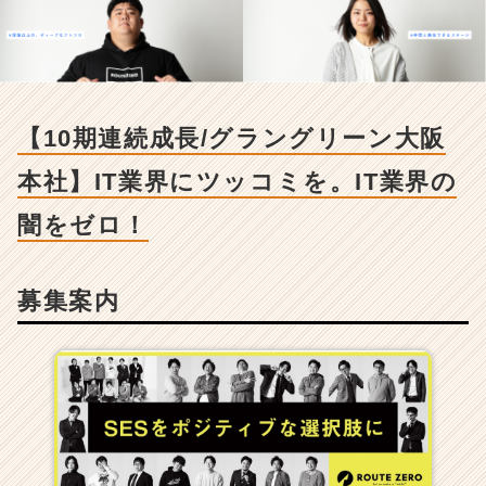
続
成
長/
グ
ラ
ン
【10期連続成長/グラングリーン大阪
グ
リ
本社】IT業界にツッコミを。IT業界の
ー
ン
闇をゼロ！
大
阪
本
募集案内
社】
I
T
業
界
に
ツ
ッ
コ