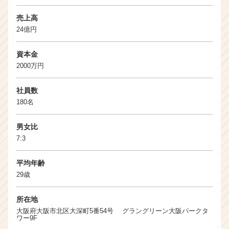
売上高
24億円
資本金
2000万円
社員数
180名
男女比
7:3
平均年齢
29歳
所在地
大阪府大阪市北区大深町5番54号 グラングリーン大阪パークタ
ワー9F