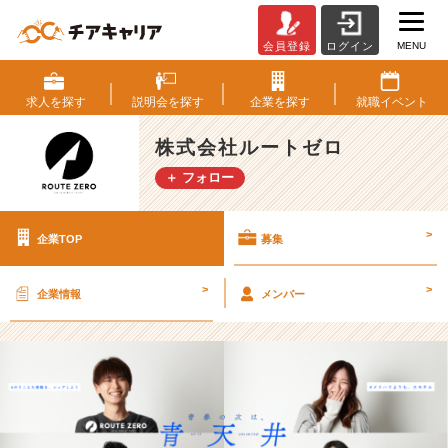
MENU
会員登録
ログイン
株
式
会
求人を
探す
説明会を
探す
企業を
探す
就職
イベント
社
ル
株式会社ルートゼロ
ー
＋ フォロー
ト
ゼ
ロ
>
企業TOP
募集
の
採
用/
>
>
企業情報
メンバー
求
人
-
【1
0
期
連