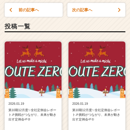
（C
h
前の記事へ
次の記事へ
e
e
投稿一覧
r
C
a
r
e
e
r）
2026.01.19
2026.01.19
第10期12月度✨全社定例会レポー
第10期12月度✨全社定例会レポー
ト🎉挑戦がつながり、未来が動き
ト🎉挑戦がつながり、未来が動き
出す定例会🌱②
出す定例会🌱①