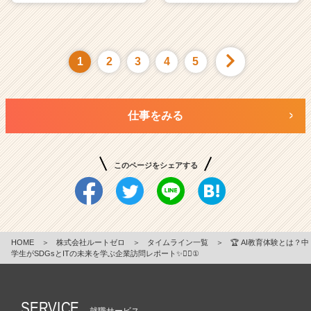
1
2
3
4
5
仕事をみる
このページをシェアする
HOME
＞
株式会社ルートゼロ
＞
タイムライン一覧
＞
🏆 AI教育体験とは？中
学生がSDGsとITの未来を学ぶ企業訪問レポート✨💁‍♀️①
SERVICE
就職サービス