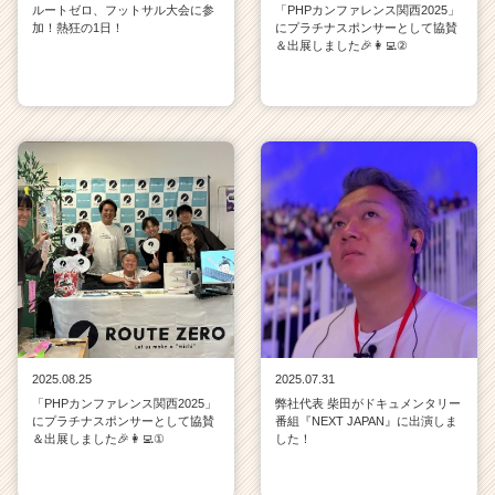
ルートゼロ、フットサル大会に参
「PHPカンファレンス関西2025」
加！熱狂の1日！
にプラチナスポンサーとして協賛
＆出展しました🎉👩‍💻②
2025.08.25
2025.07.31
「PHPカンファレンス関西2025」
弊社代表 柴田がドキュメンタリー
にプラチナスポンサーとして協賛
番組『NEXT JAPAN』に出演しま
＆出展しました🎉👩‍💻①
した！