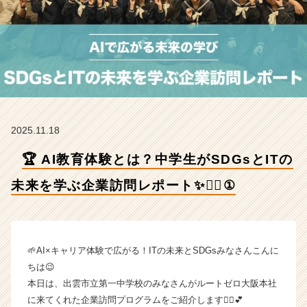
T
の
未
来
を
学
ぶ
企
業
2025.11.18
訪
問
🏆 AI教育体験とは？中学生がSDGsとITの
レ
ポ
未来を学ぶ企業訪問レポート✨💁‍♀️①
ー
ト
✨
💁‍♀️
①
🌱AI×キャリア体験で広がる！ITの未来とSDGsみなさんこんに
【株
ちは😉
式
本日は、出雲市立第一中学校のみなさんがルートゼロ大阪本社
会
に来てくれた企業訪問プログラムをご紹介します💁‍♀️💕
社