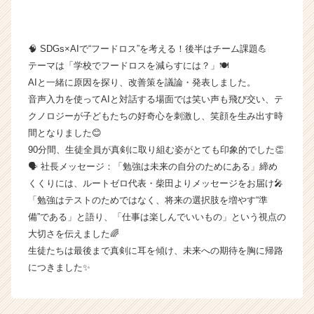
業
か
ら
🧠 SDGs×AIで“フードロス”を考える！後半はチーム課題💪
ス
テーマは「学校でフードロスを減らすには？」🍽️
カ
ウ
AIと一緒に原因を探り、改善策を議論・発表しました。
ト
音声入力を使ってAIと対話する場面では笑い声も飛び交い、テ
が
クノロジーが子どもたちの好奇心を刺激し、笑顔を生み出す時
届
間となりました😊
く
90分間、生徒全員が真剣に取り組む姿がとても印象的でした👏
就
🗣️ 社長メッセージ：「勉強は未来の自分のためにある」締め
活
くくりには、ルートゼロ代表・柴田よりメッセージをお届け🎤
サ
イ
「勉強はテストのためではなく、将来の選択肢を増やす“準
ト
備”である」と語り、「仕事は楽しんでいいもの」という視点の
チ
大切さを伝えました🌈
ア
生徒たちは最後まで真剣に耳を傾け、未来への期待を胸に帰路
キ
につきました✨
ャ
リ
ア