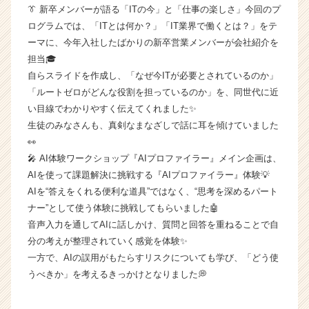
👔 新卒メンバーが語る「ITの今」と「仕事の楽しさ」今回のプ
ル
ログラムでは、「ITとは何か？」「IT業界で働くとは？」をテ
ー
ト
ーマに、今年入社したばかりの新卒営業メンバーが会社紹介を
ゼ
担当🎓
ロ
自らスライドを作成し、「なぜ今ITが必要とされているのか」
の
「ルートゼロがどんな役割を担っているのか」を、同世代に近
タ
い目線でわかりやすく伝えてくれました✨
イ
生徒のみなさんも、真剣なまなざしで話に耳を傾けていました
ム
👀
ラ
イ
🎤 AI体験ワークショップ『AIプロファイラー』メイン企画は、
ン】
AIを使って課題解決に挑戦する『AIプロファイラー』体験💡
|
AIを“答えをくれる便利な道具”ではなく、“思考を深めるパート
ベ
ナー”として使う体験に挑戦してもらいました🤖
ン
音声入力を通してAIに話しかけ、質問と回答を重ねることで自
チ
分の考えが整理されていく感覚を体験✨
ャ
一方で、AIの誤用がもたらすリスクについても学び、「どう使
ー・
成
うべきか」を考えるきっかけとなりました💭
長
企