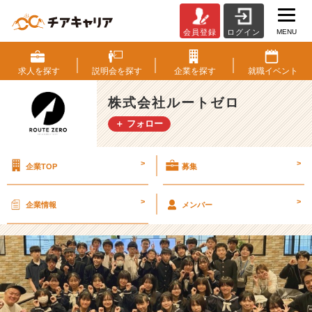
MENU
会員登録
ログイン
🏆
A
I
求人を
探す
説明会を
探す
企業を
探す
就職
イベント
教
育
株式会社ルートゼロ
体
＋ フォロー
験
と
は？
>
>
企業TOP
募集
中
学
生
>
>
企業情報
メンバー
が
S
D
G
s
と
I