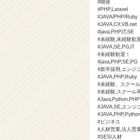
#開発
ャ
#PHP,Laravel
ー・
#JAVA/PHP/Ruby
成
#JAVA,C#,VB.net
長
#java,PHP,IT,SE
企
業
#未経験,未経験歓迎,
か
#JAVA,SE,PG,IT
ら
#未経験歓迎！
ス
#java,PHP,SE,PG
カ
#新卒採用,エンジ
ウ
#JAVA,PHP,Ruby
ト
#未経験、スクー
が
届
#未経験,スクール
く
#Java,Python,PHP
就
#JAVA,SE,エンジ
活
#JAVA,PHP,Pytho
サ
#ビジネス
イ
#人材営業,法人営
ト
#SES/人材
チ