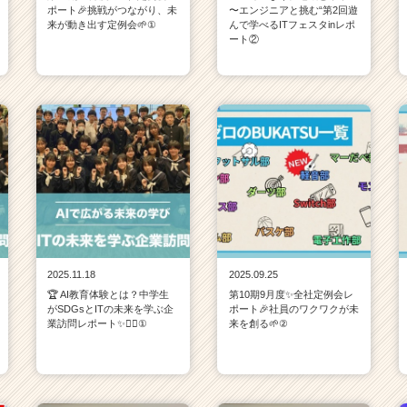
ポート🎉挑戦がつながり、未
〜エンジニアと挑む“第2回遊
来が動き出す定例会🌱①
んで学べるITフェスタinレポ
ート②
2025.11.18
2025.09.25
🏆 AI教育体験とは？中学生
第10期9月度✨全社定例会レ
がSDGsとITの未来を学ぶ企
ポート🎉社員のワクワクが未
業訪問レポート✨💁‍♀️①
来を創る🌱②