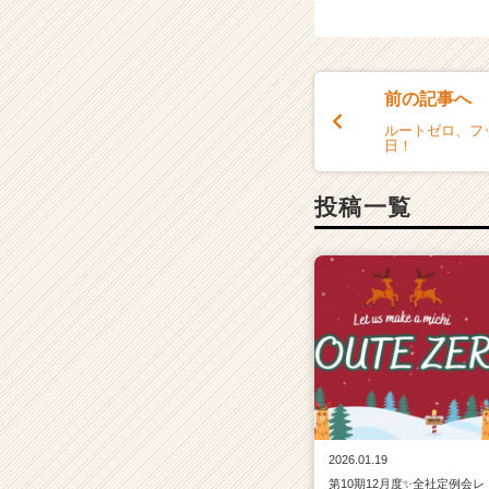
ア
キ
ャ
リ
前の記事へ
ア
（C
ルートゼロ、フ
日！
h
e
e
投稿一覧
r
C
a
r
e
e
r）
2026.01.19
第10期12月度✨全社定例会レ