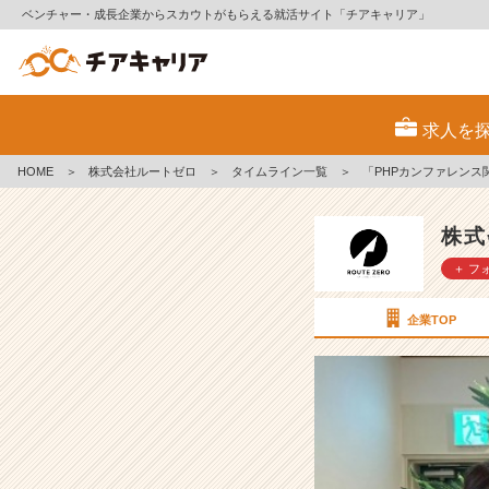
ベンチャー・成長企業からスカウトがもらえる就活サイト「チアキャリア」
「P
H
求人を
P
カ
HOME
＞
株式会社ルートゼロ
＞
タイムライン一覧
＞
「PHPカンファレンス関
ン
フ
ァ
株式
レ
＋ フ
ン
ス
関
企業TOP
西
2
0
2
5」
に
プ