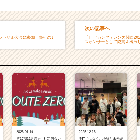
次の記事へ
ットサル大会に参加！熱狂の1
「PHPカンファレンス関西20
スポンサーとして協賛＆出展しまし
2026.01.19
2025.12.16
第10期12月度✨全社定例会レ
🌟ITでつなぐ、地域と未来🌈