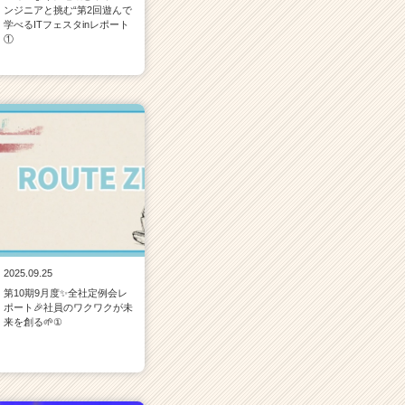
ンジニアと挑む“第2回遊んで
学べるITフェスタinレポート
①
2025.09.25
第10期9月度✨全社定例会レ
ポート🎉社員のワクワクが未
来を創る🌱①