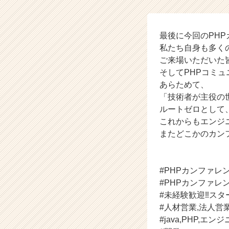
👩‍💻
②
【株
式
最後に今回のPHP
会
私たち自身も多く
社
ご来場いただいた
ル
そしてPHPコミュ
ー
あらためて、
ト
「技術者が主役の
ゼ
ルートゼロとして
ロ
の
これからもエンジ
タ
またどこかのカン
イ
ム
ラ
#PHPカンファレ
イ
#PHPカンファレ
ン】
#未経験歓迎‼スタ
|
ベ
#人材営業,法人営
ン
#java,PHP,エン
チ