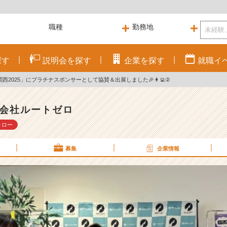
探す
説明会を
探す
企業を
探す
就職
イ
西2025」にプラチナスポンサーとして協賛＆出展しました🎉👩‍💻②
会社ルートゼロ
ォロー
募集
企業情報