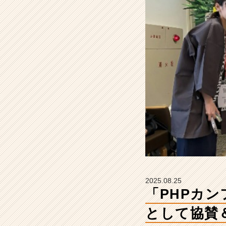
ラ
チ
ナ
ス
ポ
ン
サ
ー
と
し
て
協
賛
＆
出
展
し
2025.08.25
ま
「PHPカン
し
た
として協賛＆
🎉