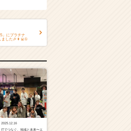
25」にプラチナ
た🎉👩‍💻①
2025.12.16
ITでつなぐ、地域と未来〜エ