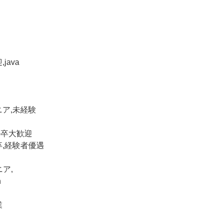
java
ニア,未経験
ル卒大歓迎
卒,経験者優遇
ニア,
n
業