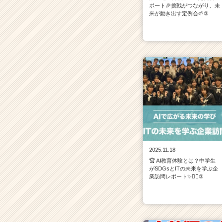
ポート🎉挑戦がつながり、未
来が動き出す定例会🌱②
2025.11.18
🏆 AI教育体験とは？中学生
がSDGsとITの未来を学ぶ企
業訪問レポート✨💁‍♀️②