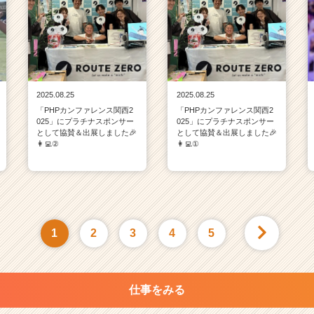
2025.08.25
2025.08.25
「PHPカンファレンス関西2
「PHPカンファレンス関西2
025」にプラチナスポンサー
025」にプラチナスポンサー
として協賛＆出展しました🎉
として協賛＆出展しました🎉
👩‍💻②
👩‍💻①
1
2
3
4
5
仕事をみる