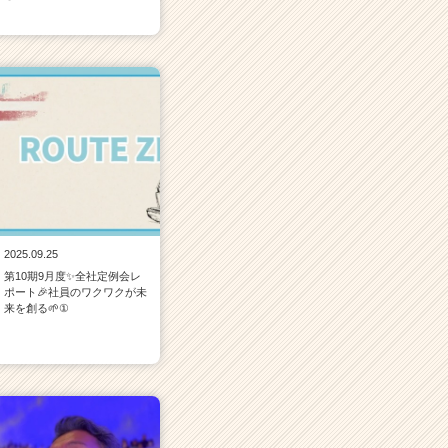
2025.09.25
第10期9月度✨全社定例会レ
ポート🎉社員のワクワクが未
来を創る🌱①