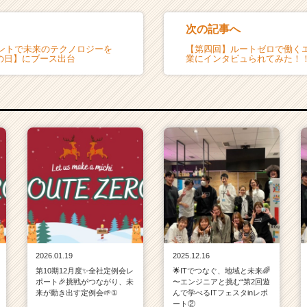
次の記事へ
ントで未来のテクノロジーを
【第四回】ルートゼロで働く
の日】にブース出台
業にインタビュられてみた！
2026.01.19
2025.12.16
第10期12月度✨全社定例会レ
🌟ITでつなぐ、地域と未来🌈
ポート🎉挑戦がつながり、未
〜エンジニアと挑む“第2回遊
来が動き出す定例会🌱①
んで学べるITフェスタinレポ
ート②