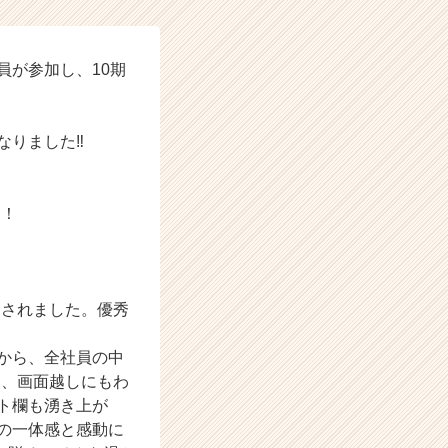
員が参加し、10期
りました‼️
名！
出されました。優秀
から、全社員の中
間、画面越しにもわ
ト欄も湧き上が
の一体感と感動に