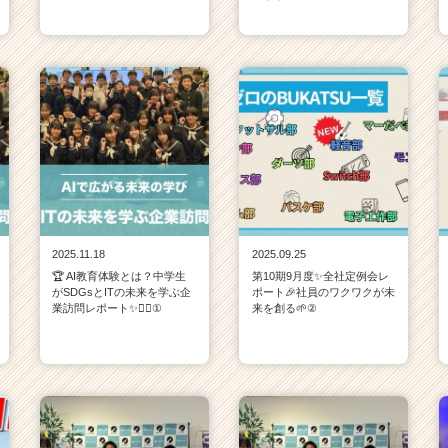
2025.11.18
2025.09.25
🏆 AI教育体験とは？中学生
第10期9月度✨全社定例会レ
がSDGsとITの未来を学ぶ企
ポート🎉社員のワクワクが未
業訪問レポート✨💁‍♀️①
来を創る🌱②