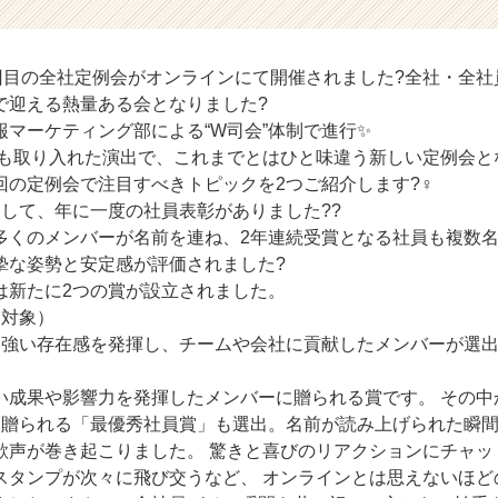
回目の全社定例会がオンラインにて開催されました?全社・全社
で迎える熱量ある会となりました?
報マーケティング部による“W司会”体制で進行✨
ども取り入れた演出で、これまでとはひと味違う新しい定例会とな
の定例会で注目すべきトピックを2つご紹介します?‍♀️
して、年に一度の社員表彰がありました?️?
多くのメンバーが名前を連ね、2年連続受賞となる社員も複数
摯な姿勢と安定感が評価されました?
は新たに2つの賞が設立されました。
目対象）
も強い存在感を発揮し、チームや会社に貢献したメンバーが選
い成果や影響力を発揮したメンバーに贈られる賞です。 その中
に贈られる「最優秀社員賞」も選出。名前が読み上げられた瞬
歓声が巻き起こりました。 驚きと喜びのリアクションにチャッ
スタンプが次々に飛び交うなど、 オンラインとは思えないほど