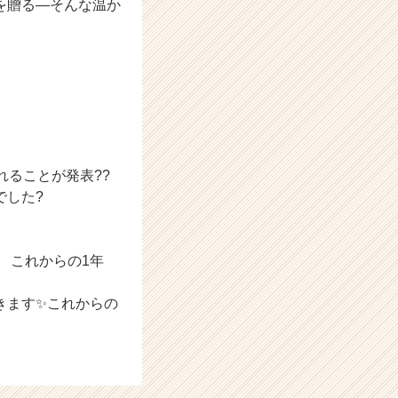
を贈る―そんな温か
れることが発表??
でした?
 これからの1年
きます✨これからの