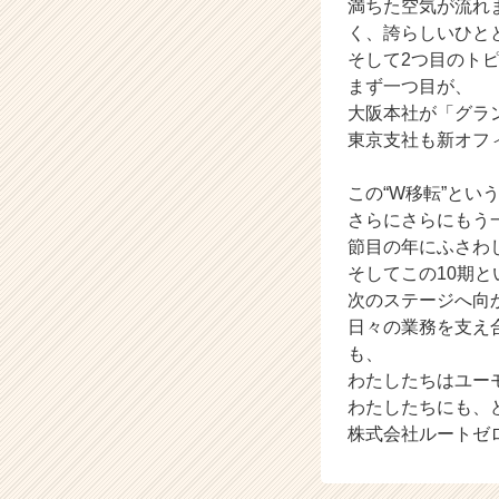
満ちた空気が流れ
が
く、誇らしいひと
届
そして2つ目のト
く
まず一つ目が、
就
大阪本社が「グラ
活
サ
東京支社も新オフ
イ
ト
この“W移転”とい
チ
さらにさらにもう
ア
節目の年にふさわ
キ
そしてこの10期
ャ
次のステージへ向
リ
ア
日々の業務を支え
（C
も、
h
わたしたちはユー
e
わたしたちにも、ど
e
株式会社ルートゼ
r
C
a