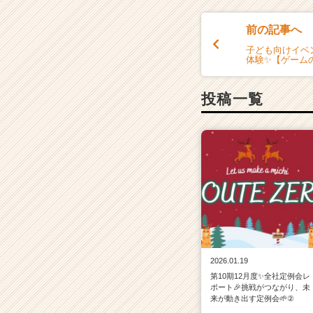
r
e
前の記事へ
e
子ども向けイベ
r）
体験✨【ゲーム
投稿一覧
2026.01.19
第10期12月度✨全社定例会レ
ポート🎉挑戦がつながり、未
来が動き出す定例会🌱②