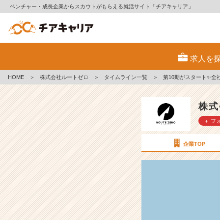
ベンチャー・成長企業からスカウトがもらえる就活サイト「チアキャリア」
第
1
求人を
0
期
HOME
＞
株式会社ルートゼロ
＞
タイムライン一覧
＞
第10期がスタート✨全
が
ス
タ
株式
ー
＋ フ
ト
✨
全
企業TOP
社
定
例
会
レ
ポ
ー