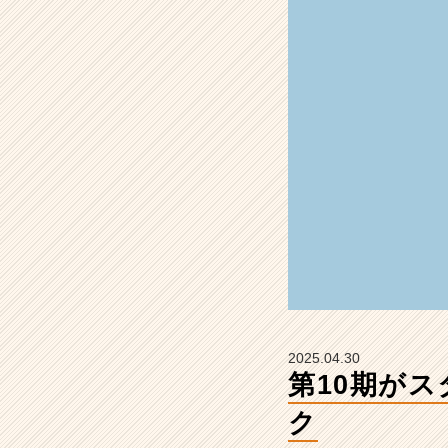
ト
＆
注
目
の
2
大
ト
ピ
ッ
ク
【株
式
会
社
ル
ー
2025.04.30
ト
第10期が
ゼ
ロ
ク
の