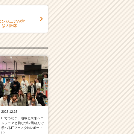
エンジ二アが営
！@大阪③
2025.12.16
ITでつなぐ、地域と未来〜エ
ンジニアと挑む“第2回遊んで
学べるITフェスタinレポート
①