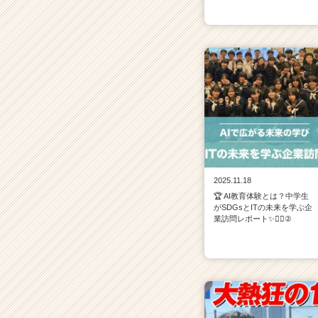
2025.11.18
🏆 AI教育体験とは？中学生
がSDGsとITの未来を学ぶ企
業訪問レポート✨💁‍♀️②