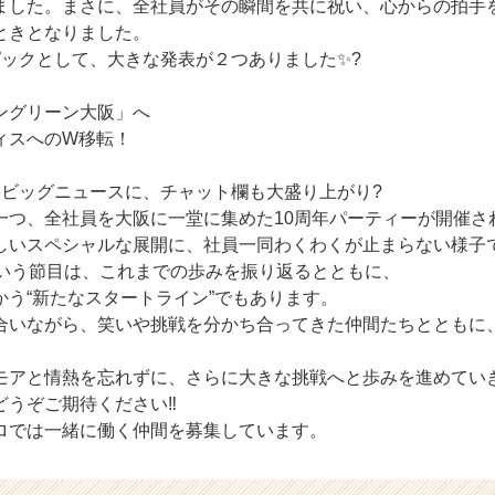
ました。まさに、全社員がその瞬間を共に祝い、心からの拍手
ときとなりました。
ピックとして、大きな発表が２つありました✨?
ングリーン大阪」へ
ィスへのW移転！
うビッグニュースに、チャット欄も大盛り上がり?
一つ、全社員を大阪に一堂に集めた10周年パーティーが開催さ
しいスペシャルな展開に、社員一同わくわくが止まらない様子
という節目は、これまでの歩みを振り返るとともに、
かう“新たなスタートライン”でもあります。
合いながら、笑いや挑戦を分かち合ってきた仲間たちとともに、
モアと情熱を忘れずに、さらに大きな挑戦へと歩みを進めてい
うぞご期待ください‼️
ロでは一緒に働く仲間を募集しています。