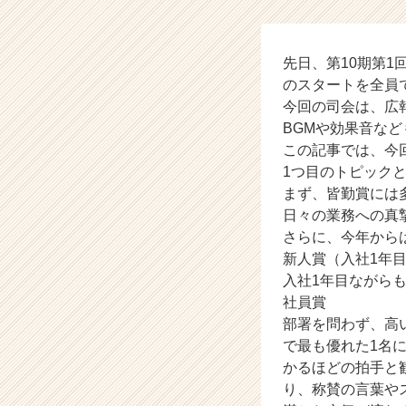
タ
イ
ム
ラ
先日、第10期第1
イ
のスタートを全員
ン】
今回の司会は、広
|
BGMや効果音な
ベ
この記事では、今回
ン
1つ目のトピックと
チ
まず、皆勤賞には
ャ
ー・
日々の業務への真
成
さらに、今年から
長
新人賞（入社1年
企
入社1年目ながら
業
社員賞
か
部署を問わず、高
ら
で最も優れた1名
ス
カ
かるほどの拍手と
ウ
り、称賛の言葉や
ト