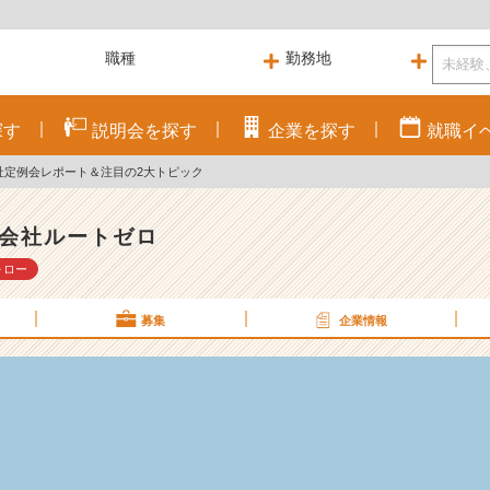
探す
説明会を
探す
企業を
探す
就職
イ
社定例会レポート＆注目の2大トピック
会社ルートゼロ
ォロー
募集
企業情報