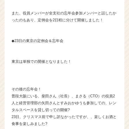
チ
ア
また、役員メンバーが全支社の忘年会参加メンバーと話したか
キ
ったのもあり、定例会を2日程に分けて開催しました！
ャ
リ
ア
（C
◆23日の東京の定例会＆忘年会
h
e
e
東京は単独での開催となりました！
r
C
a
r
e
その後の忘年会！
e
普段大阪にいる、柴田さん（社長）、まさる（CTO）の役員2
r）
人と経営管理部の矢田さんとすみおかゆうも参加しての、レン
タルスペースを貸し切っての開催?
23日、クリスマス前で申し訳なかったですが、、楽しくお酒と
食事を楽しみました?