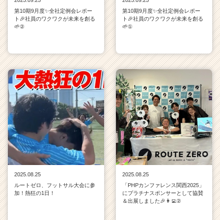
第10期9月度✨全社定例会レポー
第10期9月度✨全社定例会レポー
ト🎉社員のワクワクが未来を創る
ト🎉社員のワクワクが未来を創る
🌱②
🌱①
2025.08.25
2025.08.25
ルートゼロ、フットサル大会に参
「PHPカンファレンス関西2025」
加！熱狂の1日！
にプラチナスポンサーとして協賛
＆出展しました🎉👩‍💻②