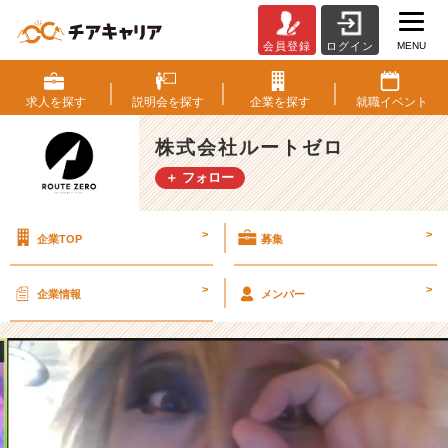
MENU
会員登録
ログイン
定
例
会
求人を
探す
説明会を
探す
企業を
探す
就職
イベント
と
忘
株式会社ルートゼロ
年
＋ フォロー
会
◆
年
>
>
企業TOP
募集
末
ス
ペ
>
>
企業情報
メンバー
シ
ャ
ル
（全
支
社
ま