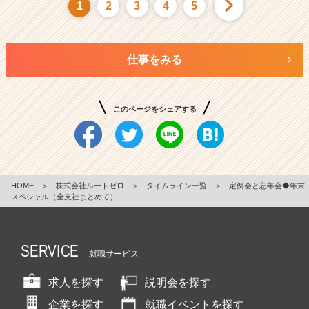
1
2
3
4
5
仕事をみる
このページをシェアする
HOME
＞
株式会社ルートゼロ
＞
タイムライン一覧
＞
定例会と忘年会◆年末
スペシャル（全支社まとめて）
SERVICE
就職サービス
求人を探す
説明会を探す
企業を探す
就職イベントを探す