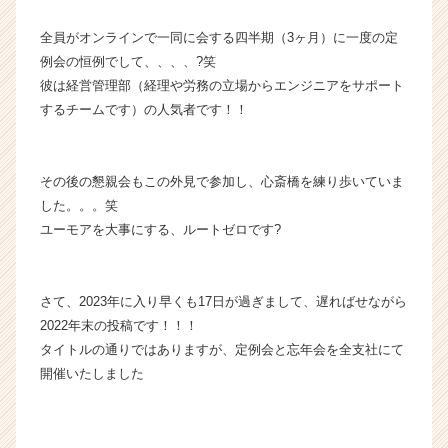
チ
全員がオンラインで一同に会する四半期（3ヶ月）に一度の定
ャ
ー・
例会の恒例でして、、、、?笑
成
彼は経営管理部（経理や労務の立場からエンジニアをサポート
長
するチームです）の人気者です！！
企
業
か
その後の懇親会もこの外見で参加し、心斎橋を練り歩いていま
ら
した。。。笑
ス
カ
ユーモアを大事にする、ルートゼロです?
ウ
ト
が
さて、2023年に入り早くも17日が過ぎまして、遅ればせながら
届
2022年末の投稿です！！！
く
タイトルの通りではありますが、定例会と忘年会を全支社にて
就
開催いたしました
活
サ
イ
ト