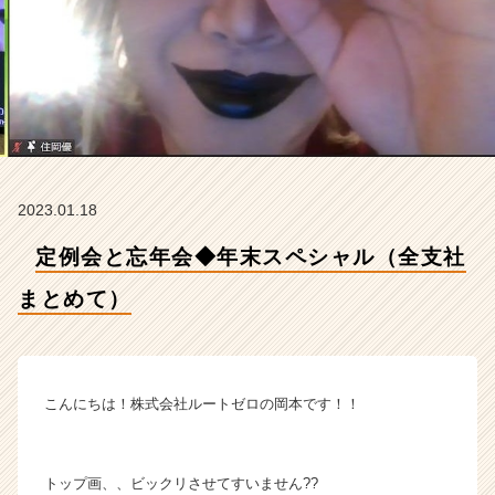
と
め
て）
【株
式
会
社
ル
ー
2023.01.18
ト
ゼ
定例会と忘年会◆年末スペシャル（全支社
ロ
の
まとめて）
タ
イ
ム
ラ
イ
こんにちは！株式会社ルートゼロの岡本です！！
ン】
|
ベ
トップ画、、ビックリさせてすいません??
ン