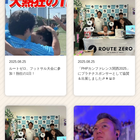
2025.08.25
2025.08.25
ルートゼロ、フットサル大会に参
「PHPカンファレンス関西2025」
加！熱狂の1日！
にプラチナスポンサーとして協賛
＆出展しました🎉👩‍💻②