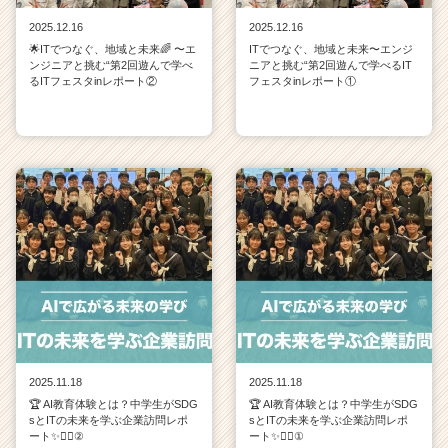
2025.12.16
2025.12.16
🌟ITでつなぐ、地域と未来🌈 〜エ
ITでつなぐ、地域と未来〜エンジ
ンジニアと挑む“第2回遊んで学べ
ニアと挑む“第2回遊んで学べるIT
るITフェスタinレポート②
フェスタinレポート①
2025.11.18
2025.11.18
🏆 AI教育体験とは？中学生がSDG
🏆 AI教育体験とは？中学生がSDG
sとITの未来を学ぶ企業訪問レポ
sとITの未来を学ぶ企業訪問レポ
ート✨💁‍♀️②
ート✨💁‍♀️①