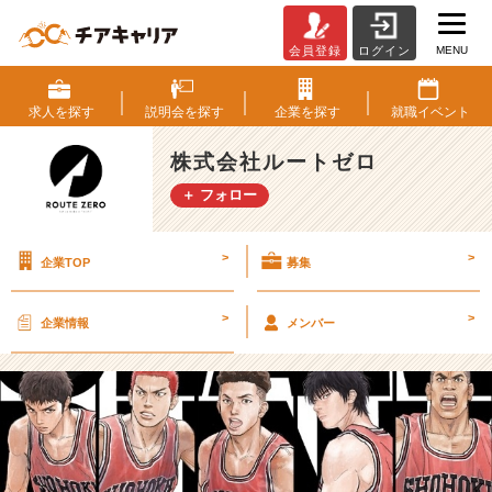
MENU
会員登録
ログイン
社
内
の
求人を
探す
説明会を
探す
企業を
探す
就職
イベント
最
近
株式会社ルートゼロ
の
＋ フォロー
様
子
を
>
>
企業TOP
募集
ゆ
る
～
>
>
企業情報
メンバー
く
投
稿?
p
a
r
t