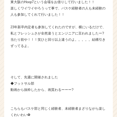
東大阪のHoop7という会場をお借りして行いました！！
キ
楽しくワイワイやろうって事で、バスケ経験者の人も未経験の
ャ
リ
人も参加してくれて行いました！！
ア
（C
23年新卒内定者も参加してくれたのですが、横にいるだけで、
h
私とフレッシュさが全然違うとエンジニアに言われましたー?
e
当たり前や！！！笑ひと回り以上違うのよ。。。。。結構引き
e
ずってるよ。
r
C
a
r
e
e
そして、先週に開催されました
r）
◆フットサル部
動画から抜粋したから、画質わるーーー?
こちらもバスケ部と同じく経験者、未経験者まざりながら楽し
くわいわい⚽