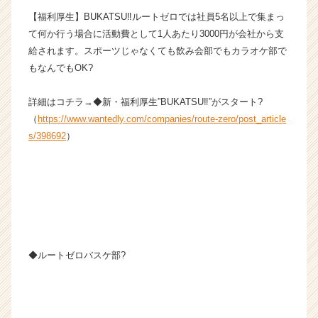
ー・
【福利厚生】BUKATSU‼ルートゼロでは社員5名以上で集まっ
成
て何か行う場合に活動費として1人あたり3000円が会社から支
長
給されます。スポーツじゃなくても飲み会部でもカラオケ部で
企
もなんでもOK?
業
か
詳細はコチラ→◆新・福利厚生”BUKATSU‼”がスタート?
ら
ス
（
https://www.wantedly.com/companies/route-zero/post_article
カ
s/398692
）
ウ
ト
が
届
く
就
活
サ
◆ルートゼロバスケ部?
イ
ト
チ
ア