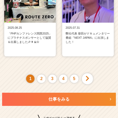
2025.08.25
2025.07.31
「PHPカンファレンス関西2025」
弊社代表 柴田がドキュメンタリー
にプラチナスポンサーとして協賛
番組『NEXT JAPAN』に出演しま
＆出展しました🎉👩‍💻①
した！
1
2
3
4
5
仕事をみる
このページをシェアする