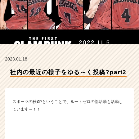
2
【株
式
会
社
ル
ー
ト
ゼ
2023.01.18
ロ
の
社内の最近の様子をゆる～く投稿?part2
タ
イ
ム
ラ
イ
スポーツの秋⚽?ということで、ルートゼロの部活動も活動し
ン】
ています～！！
|
ベ
ン
チ
ャ