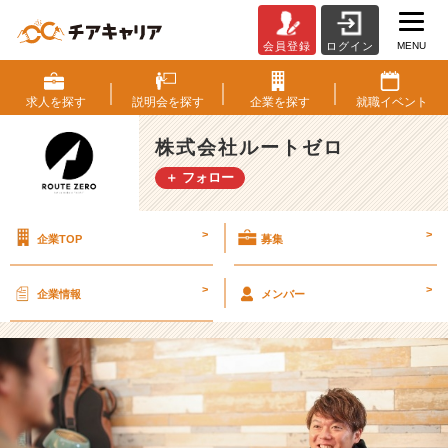
MENU
会員登録
ログイン
就
活
情
求人を
探す
説明会を
探す
企業を
探す
就職
イベント
報
サ
株式会社ルートゼロ
イ
＋ フォロー
ト
の”育
n
>
>
企業TOP
募集
a
v
i”さ
>
>
企業情報
メンバー
ん
に
掲
載
さ
れ
ま