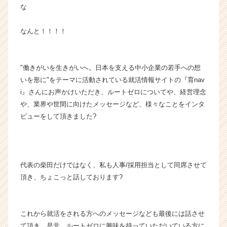
な
ャ
ー・
成
なんと！！！！
長
企
業
"働きがいを生きがいへ。日本を支える中小企業の若手への想
か
いを形に"をテーマに活動されている就活情報サイトの『育nav
ら
i』さんにお声かけいただき、ルートゼロについてや、経営理念
ス
や、業界や世間に向けたメッセージなど、様々なことをインタ
カ
ウ
ビューをして頂きました?
ト
が
届
く
代表の柴田だけではなく、私も人事/採用担当として同席させて
就
頂き、ちょこっと話しております?
活
サ
イ
ト
これから就活をされる方へのメッセージなども最後には話させ
チ
て頂き、是非、ルートゼロに興味を持っていただいている方に