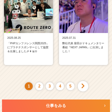
2025.08.25
2025.07.31
「PHPカンファレンス関西2025」
弊社代表 柴田がドキュメンタリー
にプラチナスポンサーとして協賛
番組『NEXT JAPAN』に出演しま
＆出展しました🎉👩‍💻①
した！
1
2
3
4
5
仕事をみる