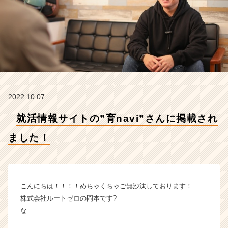
し
た！
【株
式
会
社
ル
ー
ト
2022.10.07
ゼ
ロ
就活情報サイトの”育navi”さんに掲載され
の
タ
ました！
イ
ム
ラ
イ
ン】
こんにちは！！！！めちゃくちゃご無沙汰しております！
|
株式会社ルートゼロの岡本です?
ベ
な
ン
チ