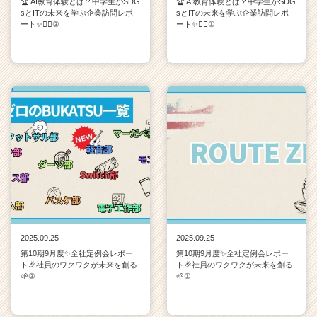
🏆 AI教育体験とは？中学生がSDG
🏆 AI教育体験とは？中学生がSDG
sとITの未来を学ぶ企業訪問レポ
sとITの未来を学ぶ企業訪問レポ
ート✨💁‍♀️②
ート✨💁‍♀️①
2025.09.25
2025.09.25
第10期9月度✨全社定例会レポー
第10期9月度✨全社定例会レポー
ト🎉社員のワクワクが未来を創る
ト🎉社員のワクワクが未来を創る
🌱②
🌱①