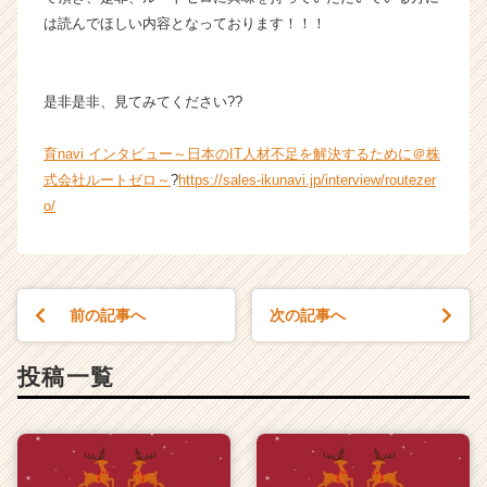
ア
は読んでほしい内容となっております！！！
キ
ャ
リ
是非是非、見てみてください??
ア
（C
h
育navi インタビュー～日本のIT人材不足を解決するために＠株
e
式会社ルートゼロ～
?
https://sales-ikunavi.jp/interview/routezer
e
o/
r
C
a
r
e
前の記事へ
次の記事へ
e
r）
投稿一覧