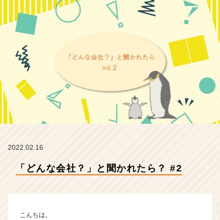
N
I
n
t
e
g
r
a
t
i
o
n
の
タ
イ
2022.02.16
ム
「どんな会社？」と聞かれたら？ #2
ラ
イ
ン】
|
ベ
こんちは。
ン