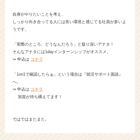
チ
ア
自身がやりたいことを考え、
キ
しっかり向き合ってる人には良い環境と感じてる社員が多いよ
ャ
うです。
リ
ア
（C
「実際のところ、どうなんだろう」と疑り深いアナタ！
h
そんなアナタには1dayインターンシップがオススメ。
e
⇒ 申込は
コチラ
e
r
「1on1で確認したらぁ」という場合は『就活サポート面談』
C
へ。
a
r
⇒ 申込は
コチラ
e
加賀が待ち構えてます！
e
r）
ではではまたまた。