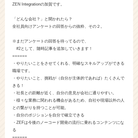
ZEN Integrationの加賀です。
チ
ャ
ー・
「どんな会社？」と聞かれたら？
成
全社員向けアンケートの回答からの抜粋、その２。
長
企
※まだアンケートの回答を待ってるので、
業
#2として、随時記事を追加していきます！
か
======
ら
・やりたいことをさせてくれる、明確なスキルアップができる
ス
カ
職場です。
ウ
・やりたいこと、挑戦が（自分が主体的であれば）たくさんで
ト
きる！
が
・社長との距離が近く、自分の意見が会社に通りやすい。
届
・様々な業務に関われる機会があるため、自社や現場以外の人
く
との繋がりを持つことが可能。
就
・自分のポジションを自分で確立できる
活
サ
・ZEFは今後のノーコード開発の流行に乗れるコンテンツにな
イ
る
ト
======