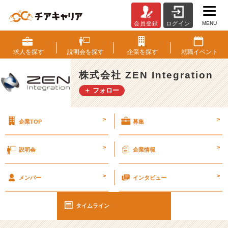
MENU
会員登録
ログイン
「ど
ん
な
求人を
探す
説明会を
探す
企業を
探す
就職
イベント
会
社？」
株式会社 ZEN Integration
と
＋ フォロー
聞
か
れ
>
>
企業TOP
募集
た
ら？
#
>
>
説明会
企業情報
2
【株
>
>
式
メンバー
インタビュー
会
社
タイムライン
Z
E