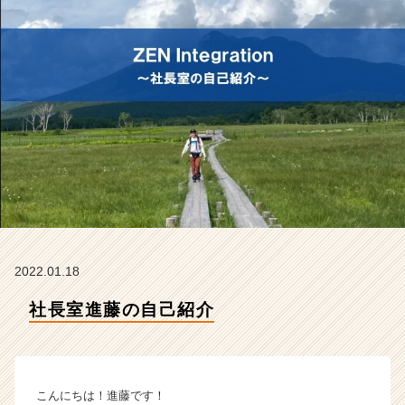
t
e
g
r
a
t
i
o
n
の
タ
イ
ム
ラ
イ
2022.01.18
ン】
社長室進藤の自己紹介
|
ベ
ン
チ
ャ
こんにちは！進藤です！
ー・