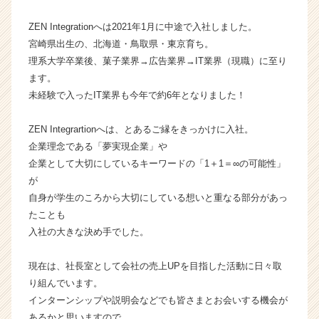
成
ZEN Integrationへは2021年1月に中途で入社しました。
長
企
宮崎県出生の、北海道・鳥取県・東京育ち。
業
理系大学卒業後、菓子業界→広告業界→IT業界（現職）に至り
か
ます。
ら
未経験で入ったIT業界も今年で約6年となりました！
ス
カ
ZEN Integrartionへは、とあるご縁をきっかけに入社。
ウ
企業理念である「夢実現企業」や
ト
が
企業として大切にしているキーワードの「1＋1＝∞の可能性」
届
が
く
自身が学生のころから大切にしている想いと重なる部分があっ
就
たことも
活
入社の大きな決め手でした。
サ
イ
現在は、社長室として会社の売上UPを目指した活動に日々取
ト
チ
り組んでいます。
ア
インターンシップや説明会などでも皆さまとお会いする機会が
キ
あるかと思いますので、