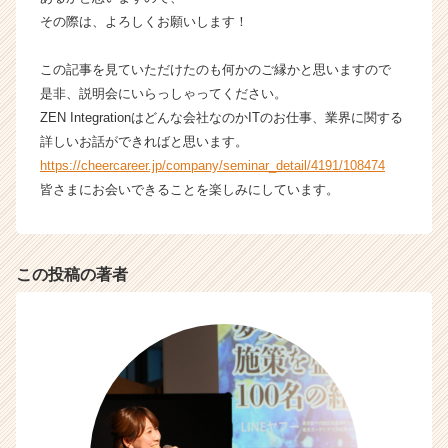
ャ
その際は、よろしくお願いします！
リ
ア
この記事を見ていただけたのも何かのご縁かと思いますので
（C
是非、説明会にいらっしゃってください。
h
e
ZEN Integrationはどんな会社なのかITのお仕事、業界に関する
e
詳しいお話ができればと思います。
r
https://cheercareer.jp/company/seminar_detail/4191/108474
C
皆さまにお会いできることを楽しみにしています。
a
r
e
e
この投稿の著者
r）