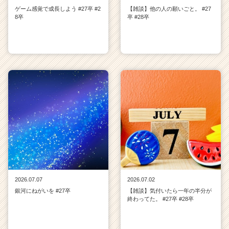
ゲーム感覚で成長しよう #27卒 #2
【雑談】他の人の願いごと。 #27
8卒
卒 #28卒
2026.07.07
2026.07.02
銀河にねがいを #27卒
【雑談】気付いたら一年の半分が
終わってた。 #27卒 #28卒