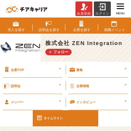
MENU
会員登録
ログイン
社
長
室
求人を
探す
説明会を
探す
企業を
探す
就職
イベント
進
藤
株式会社 ZEN Integration
の
＋ フォロー
自
己
紹
>
>
企業TOP
募集
介
【株
式
>
>
説明会
企業情報
会
社
>
>
Z
メンバー
インタビュー
E
N
タイムライン
I
n