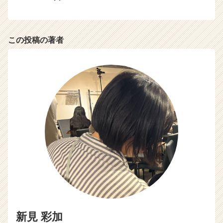
e
e
r
C
この投稿の著者
a
r
e
e
r）
新見 彩加