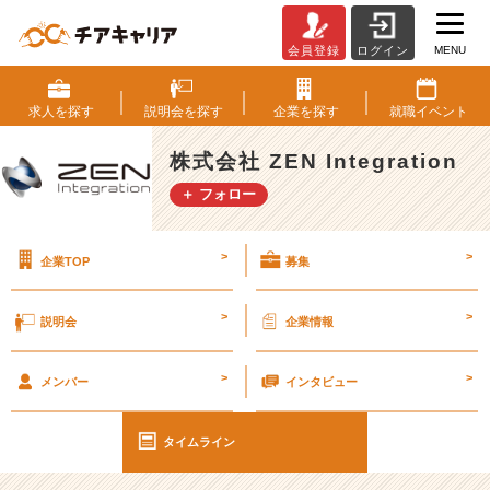
MENU
会員登録
ログイン
【雑
談】
気
求人を
探す
説明会を
探す
企業を
探す
就職
イベント
付
い
株式会社 ZEN Integration
た
＋ フォロー
ら
一
年
>
>
企業TOP
募集
の
半
分
>
>
説明会
企業情報
が
終
>
>
わ
メンバー
インタビュー
っ
て
タイムライン
た。
#