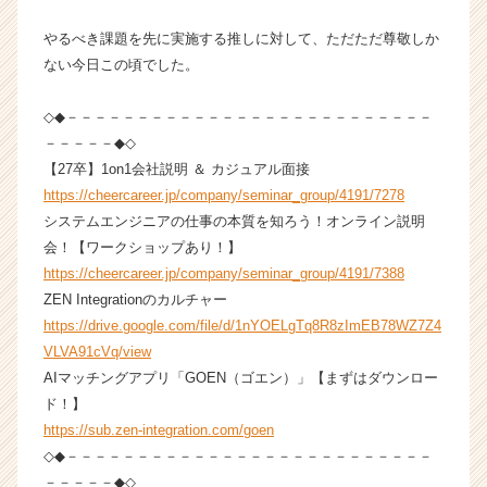
ら
ス
やるべき課題を先に実施する推しに対して、ただただ尊敬しか
カ
ない今日この頃でした。
ウ
ト
◇◆－－－－－－－－－－－－－－－－－－－－－－－－－－
が
－－－－－◆◇
届
【27卒】1on1会社説明 ＆ カジュアル面接
く
就
https://cheercareer.jp/company/seminar_group/4191/7278
活
システムエンジニアの仕事の本質を知ろう！オンライン説明
サ
会！【ワークショップあり！】
イ
https://cheercareer.jp/company/seminar_group/4191/7388
ト
ZEN Integrationのカルチャー
チ
https://drive.google.com/file/d/1nYOELgTq8R8zImEB78WZ7Z4
ア
VLVA91cVq/view
キ
ャ
AIマッチングアプリ「GOEN（ゴエン）」【まずはダウンロー
リ
ド！】
ア
https://sub.zen-integration.com/goen
（C
◇◆－－－－－－－－－－－－－－－－－－－－－－－－－－
h
－－－－－◆◇