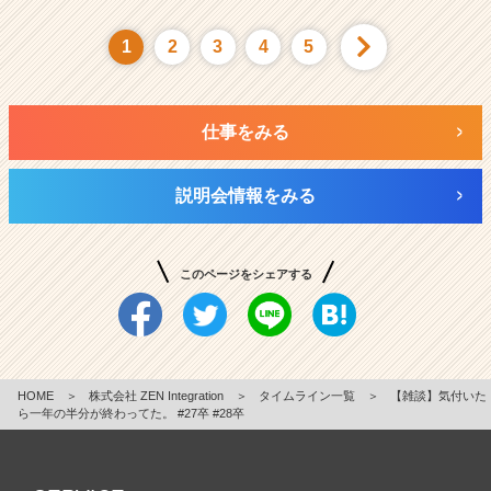
1
2
3
4
5
仕事をみる
説明会情報をみる
このページをシェアする
HOME
＞
株式会社 ZEN Integration
＞
タイムライン一覧
＞
【雑談】気付いた
ら一年の半分が終わってた。 #27卒 #28卒