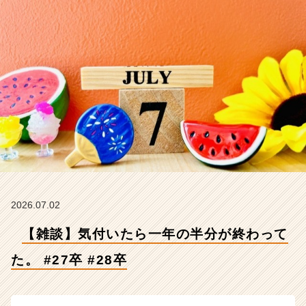
2
7
卒
#
2
8
卒
【株
式
会
社
Z
E
N
I
2026.07.02
n
【雑談】気付いたら一年の半分が終わって
t
e
た。 #27卒 #28卒
g
r
a
t