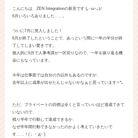
i
こんにちは、ZEN Integrationの新見です (｡･ω･｡)ﾉ
o
6月いろいろありました……。
n
の
ついに7月に突入しました！
タ
イ
6月が終了したということで、あっという間に一年の半分が終
ム
了してしまい驚きです。
ラ
個人的に6月で人事考課が一区切りなので、一年を振り返る機
イ
会にもなっています。
ン】
|
今年は仕事面では自分の力以外もあるのですが、
ベ
去年以上に成果が出せたんじゃないかなぁと思っています✧*｡
ン
チ
ャ
ー・
ただ、プライベートの目標は全くと言っていいほど達成できて
成
いないので、
長
残り半年で行動して達成できるか、
企
なぜ半年間行動できなかったのかよく考えていきたいで
業
す……！(； ･`д･´)
か