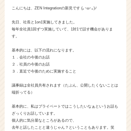
イ
こんにちは、ZEN Integrationの新見です (｡･ω･｡)ﾉ
ム
ラ
先日、社長と1on1実施してきました。
イ
毎年全社員1回ずつ実施していて、1対1で話す機会がありま
ン】
|
す。
ベ
ン
基本的には、以下の流れになります。
チ
１．会社の今後のお話
ャ
２．社員の今後のお話
ー・
３．直近で今後のために実施すること
成
長
企
議事録は全社員共有されます（たぶん、公開したくないことは
業
端折ってる）
か
ら
基本的に、私はプライベートではこうしたいなぁというお話も
ス
ざっくりお話しています。
カ
個人的に気分屋なところがあるので、
ウ
去年と話したことと違うじゃん？ということもあります。笑
ト