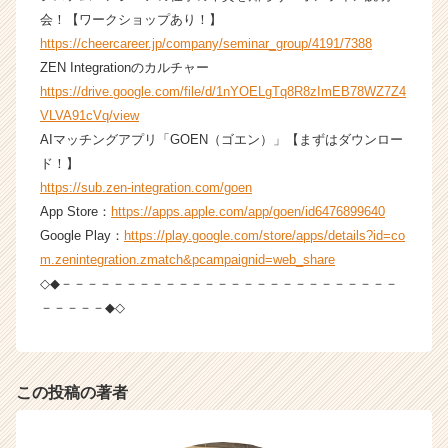
r
会！【ワークショップあり！】
e
https://cheercareer.jp/company/seminar_group/4191/7388
e
r）
ZEN Integrationのカルチャー
https://drive.google.com/file/d/1nYOELgTq8R8zImEB78WZ7Z4
VLVA91cVq/view
AIマッチングアプリ「GOEN（ゴエン）」【まずはダウンロー
ド！】
https://sub.zen-integration.com/goen
App Store：
https://apps.apple.com/app/goen/id6476899640
Google Play：
https://play.google.com/store/apps/details?id=co
m.zenintegration.zmatch&pcampaignid=web_share
◇◆－－－－－－－－－－－－－－－－－－－－－－－－－－
－－－－－◆◇
この投稿の著者