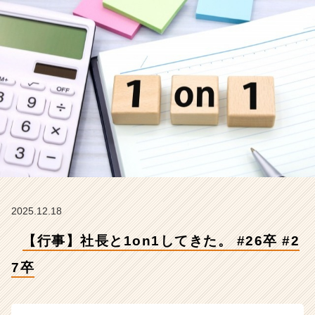
7
卒
【株
式
会
社
Z
E
N
I
n
t
e
g
r
2025.12.18
a
【行事】社長と1on1してきた。 #26卒 #2
t
i
7卒
o
n
の
タ