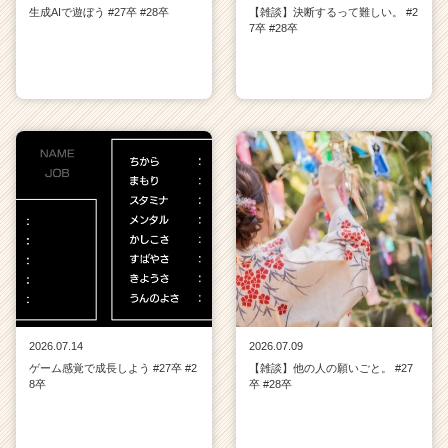
生成AIで遊ぼう #27卒 #28卒
【雑談】決断するって難しい。 #2
7卒 #28卒
2026.07.14
2026.07.09
ゲーム感覚で成長しよう #27卒 #2
【雑談】他の人の願いごと。 #27
8卒
卒 #28卒