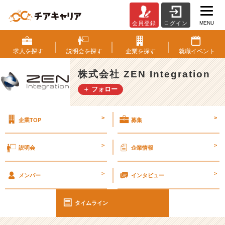
MENU
会員登録
ログイン
【行
事】
社
求人を
探す
説明会を
探す
企業を
探す
就職
イベント
長
と
株式会社 ZEN Integration
1
＋ フォロー
o
n
1
>
>
企業TOP
募集
し
て
き
>
>
説明会
企業情報
た。
#
>
>
2
メンバー
インタビュー
6
卒
タイムライン
#
2