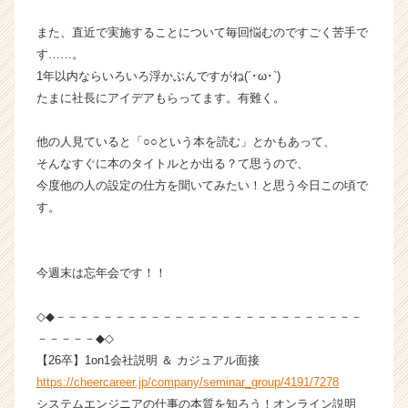
が
届
また、直近で実施することについて毎回悩むのですごく苦手で
く
す……。
就
1年以内ならいろいろ浮かぶんですがね(´･ω･`)
活
たまに社長にアイデアもらってます。有難く。
サ
イ
他の人見ていると「○○という本を読む」とかもあって、
ト
チ
そんなすぐに本のタイトルとか出る？て思うので、
ア
今度他の人の設定の仕方を聞いてみたい！と思う今日この頃で
キ
す。
ャ
リ
ア
今週末は忘年会です！！
（C
h
e
◇◆－－－－－－－－－－－－－－－－－－－－－－－－－－
e
－－－－－◆◇
r
【26卒】1on1会社説明 ＆ カジュアル面接
C
https://cheercareer.jp/company/seminar_group/4191/7278
a
システムエンジニアの仕事の本質を知ろう！オンライン説明