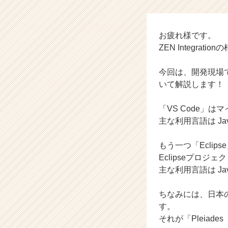
e
g
r
a
お疲れ様です。
t
ZEN Integrati
i
o
今回は、開発現場でよく使
n
いて解説します！
の
タ
「VS Code」
イ
ム
主な利用言語は Java
ラ
イ
もう一つ「Eclip
ン】
Eclipseプロ
|
主な利用言語は J
ベ
ン
ちなみには、日本の
チ
ャ
す。
ー・
それが「Pleiad
成