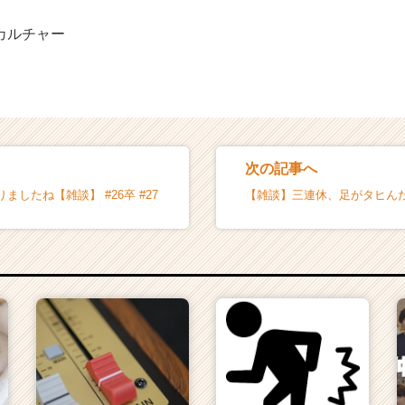
onのカルチャー
次の記事へ
ましたね【雑談】 #26卒 #27
【雑談】三連休、足がタヒんだ。 