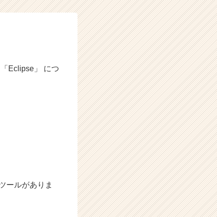
Eclipse」 につ
るツールがありま