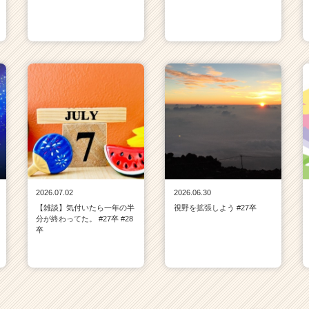
2026.07.02
2026.06.30
【雑談】気付いたら一年の半
視野を拡張しよう #27卒
分が終わってた。 #27卒 #28
卒