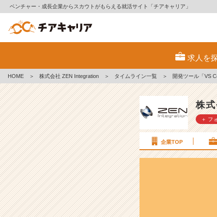
ベンチャー・成長企業からスカウトがもらえる就活サイト「チアキャリア」
開
発
求人を
ツ
ー
HOME
＞
株式会社 ZEN Integration
＞
タイムライン一覧
＞
開発ツール「VS Co
ル
「V
S
株式会
C
＋ フ
o
d
e」
企業TOP
と
「E
c
l
i
p
s