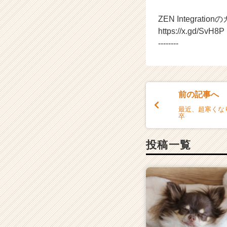
リ
ア
ZEN Integrati
（C
https://x.gd/SvH8P
h
--------
e
e
r
C
a
前の記事へ
r
最近、超寒くなり
e
卒
e
r）
投稿一覧