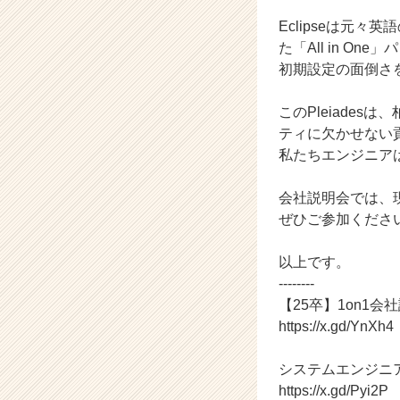
長
Eclipseは元
企
た「All in O
業
初期設定の面倒さを
か
ら
ス
このPleiade
カ
ティに欠かせない
ウ
私たちエンジニア
ト
が
会社説明会では、
届
ぜひご参加くださ
く
就
活
以上です。
サ
--------
イ
【25卒】1on1会
ト
https://x.gd/YnXh4
チ
ア
システムエンジニ
キ
https://x.gd/Pyi2P
ャ