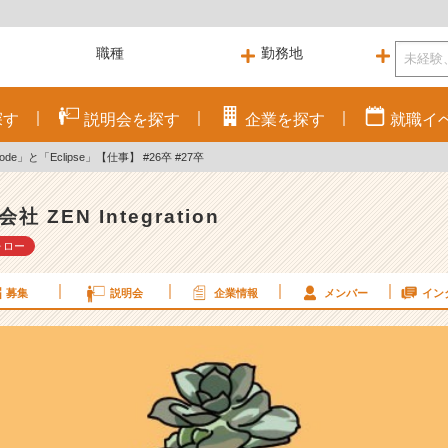
探す
説明会を
探す
企業を
探す
就職
イ
de」と「Eclipse」【仕事】 #26卒 #27卒
社 ZEN Integration
ォロー
募集
説明会
企業情報
メンバー
イン