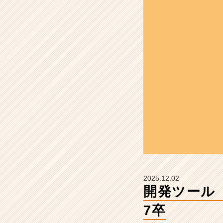
e」
【仕
事】
#
2
6
卒
#
2
7
卒
【株
式
会
社
Z
E
2025.12.02
N
開発ツール「V
I
n
7卒
t