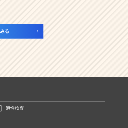
みる
適性検査