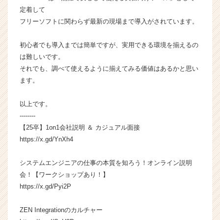
r
定着して
C
フリーソフトに関わらず最新の現場まで導入がされています。
a
r
e
初心者でも導入までは簡単ですが、実用できる環境を揃えるの
e
は難しいです。
r）
それでも、調べて使えるように揃えてみる価値はあるかと思い
ます。
以上です。
--------
【25卒】1on1会社説明 ＆ カジュアル面接
https://x.gd/YnXh4
システムエンジニアの仕事の本質を知ろう！オンライン説明
会！【ワークショップあり！】
https://x.gd/Pyi2P
ZEN Integrationのカルチャー