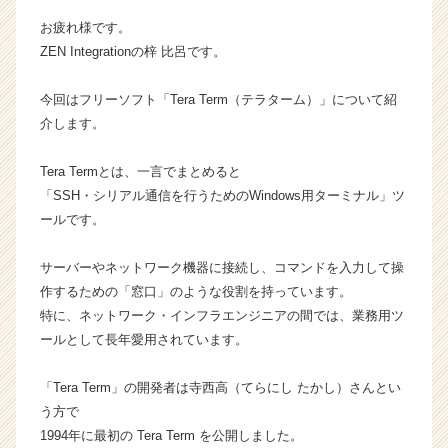
n
お疲れ様です。
の
ZEN Integrationの梓 比呂です。
タ
イ
今回はフリーソフト「Tera Term（テラターム）」について紹
ム
ラ
介します。
イ
ン】
Tera Termとは、一言でまとめると
|
「SSH・シリアル通信を行うためのWindows用ターミナル」ツ
ベ
ールです。
ン
チ
サーバーやネットワーク機器に接続し、コマンドを入力して操
ャ
ー・
作するための「窓口」のような役割を持っています。
成
特に、ネットワーク・インフラエンジニアの間では、業務用ツ
長
ールとして長年愛用されています。
企
業
「Tera Term」の開発者は寺西高（てらにし たかし）さんとい
か
う方で
ら
1994年に最初の Tera Term を公開しました。
ス