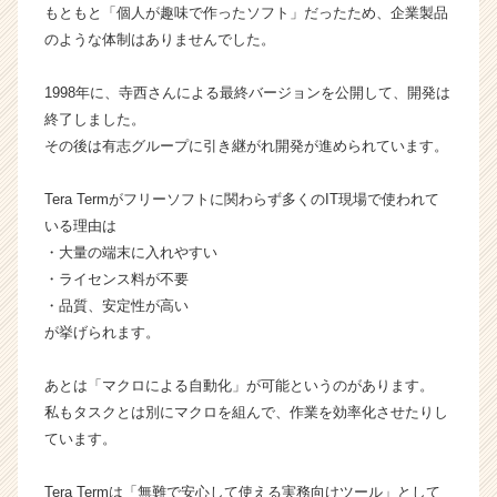
カ
もともと「個人が趣味で作ったソフト」だったため、企業製品
ウ
のような体制はありませんでした。
ト
が
1998年に、寺西さんによる最終バージョンを公開して、開発は
届
終了しました。
く
その後は有志グループに引き継がれ開発が進められています。
就
活
サ
Tera Termがフリーソフトに関わらず多くのIT現場で使われて
イ
いる理由は
ト
・大量の端末に入れやすい
チ
・ライセンス料が不要
ア
・品質、安定性が高い
キ
が挙げられます。
ャ
リ
ア
あとは「マクロによる自動化」が可能というのがあります。
（C
私もタスクとは別にマクロを組んで、作業を効率化させたりし
h
ています。
e
e
Tera Termは「無難で安心して使える実務向けツール」として