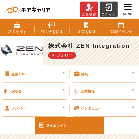
MENU
会員登録
ログイン
フ
リ
ー
求人を
探す
説明会を
探す
企業を
探す
就職
イベント
ソ
フ
株式会社 ZEN Integration
ト
＋ フォロー
「T
e
r
>
>
企業TOP
募集
a
T
e
>
>
説明会
企業情報
r
m」
>
>
【仕
メンバー
インタビュー
事】
#
タイムライン
2
6