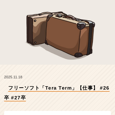
卒
#
2
7
卒
【株
式
会
社
Z
E
N
I
n
t
2025.11.18
e
フリーソフト「Tera Term」【仕事】 #26
g
r
卒 #27卒
a
t
i
o