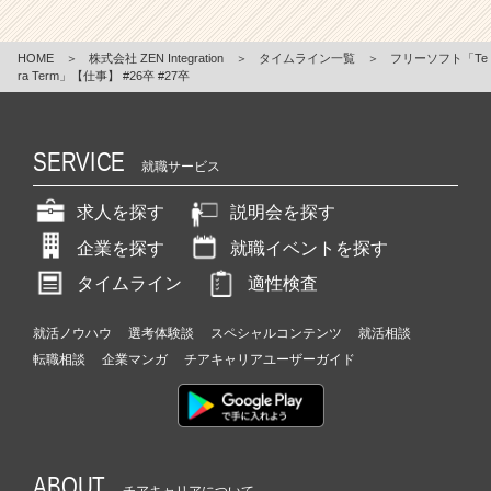
HOME
＞
株式会社 ZEN Integration
＞
タイムライン一覧
＞
フリーソフト「Te
ra Term」【仕事】 #26卒 #27卒
SERVICE
就職サービス
求人を探す
説明会を探す
企業を探す
就職イベントを探す
タイムライン
適性検査
就活ノウハウ
選考体験談
スペシャルコンテンツ
就活相談
転職相談
企業マンガ
チアキャリアユーザーガイド
ABOUT