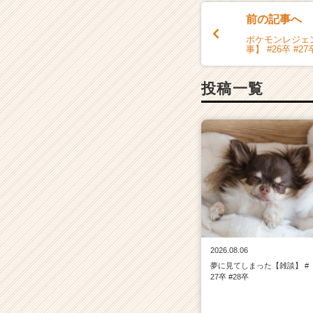
前の記事へ
ポケモンレジェ
事】 #26卒 #27
投稿一覧
2026.08.06
夢に見てしまった【雑談】 #
27卒 #28卒