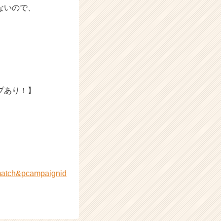
ないので、
プあり！】
.zmatch&pcampaignid