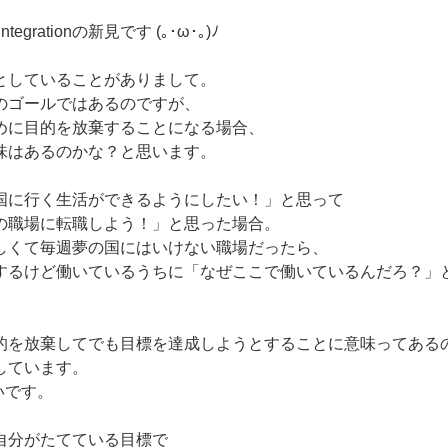
egrationの新見です (｡･ω･｡)ﾉ
としていることがありまして。
のゴールではあるのですが、
めに目的を放棄することになる場合、
味はあるのかな？と思います。
国に行く生活ができるようにしたい！」と思って
の職場に転職しよう！」と思った場合。
しくて毎週夢の国にはいけない職場だったら、
するけど働いているうちに「なぜここで働いているんだろ？」
的を放棄してでも目標を達成しようとすることに意味ってある
しています。
いです。
自分がたてている目標で