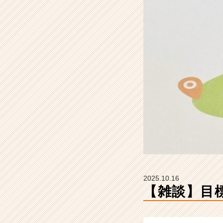
【株
式
会
社
Z
E
N
I
n
t
e
g
r
a
t
i
o
2025.10.16
n
【雑談】目標
の
タ
イ