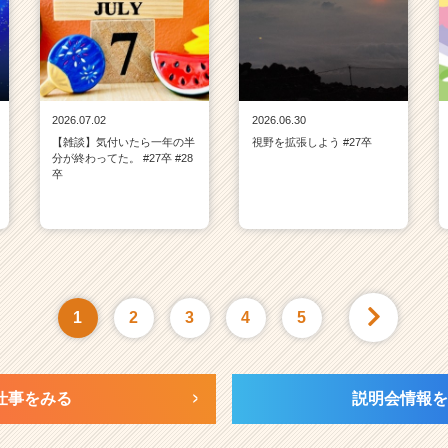
2026.07.02
2026.06.30
【雑談】気付いたら一年の半
視野を拡張しよう #27卒
分が終わってた。 #27卒 #28
卒
1
2
3
4
5
仕事をみる
説明会情報を