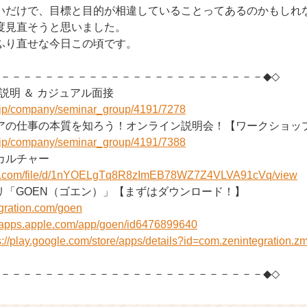
いだけで、目標と目的が相違していることってあるのかもしれ
度見直そうと思いました。
ふり直せな今日この頃です。
－－－－－－－－－－－－－－－－－－－－－－－－－◆◇
社説明 ＆ カジュアル面接
r.jp/company/seminar_group/4191/7278
アの仕事の本質を知ろう！オンライン説明会！【ワークショッ
r.jp/company/seminar_group/4191/7388
onのカルチャー
ogle.com/file/d/1nYOELgTq8R8zImEB78WZ7Z4VLVA91cVq/view
リ「GOEN（ゴエン）」【まずはダウンロード！】
egration.com/goen
//apps.apple.com/app/goen/id6476899640
s://play.google.com/store/apps/details?id=com.zenintegration
－－－－－－－－－－－－－－－－－－－－－－－－－◆◇