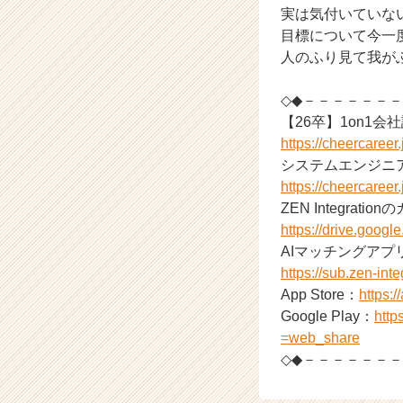
実は気付いていな
く
目標について今一
就
活
人のふり見て我が
サ
イ
◇◆－－－－－－
ト
【26卒】1on1会
チ
https://cheercaree
ア
システムエンジニ
キ
https://cheercaree
ャ
リ
ZEN Integrati
ア
https://drive.go
（C
AIマッチングアプ
h
https://sub.zen-int
e
App Store：
https:
e
Google Play：
http
r
=web_share
C
a
◇◆－－－－－－
r
e