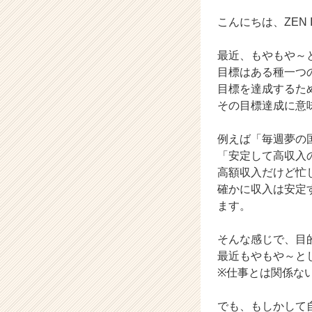
ム
ラ
こんにちは、ZEN Int
イ
ン】
最近、もやもや～
|
目標はある種一つ
ベ
目標を達成するた
ン
その目標達成に意
チ
ャ
ー・
例えば「毎週夢の
成
「安定して高収入
長
高額収入だけど忙
企
確かに収入は安定
業
ます。
か
ら
ス
そんな感じで、目
カ
最近もやもや～と
ウ
※仕事とは関係な
ト
が
でも、もしかして
届