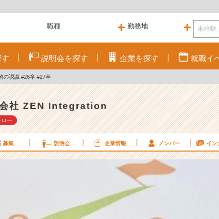
探す
説明会を
探す
企業を
探す
就職
イ
認識 #26卒 #27卒
社 ZEN Integration
ォロー
募集
説明会
企業情報
メンバー
イン