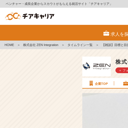
ベンチャー・成長企業からスカウトがもらえる就活サイト「チアキャリア」
【雑
談】
求人を
目
標
HOME
＞
株式会社 ZEN Integration
＞
タイムライン一覧
＞
【雑談】目標と目的の
と
目
的
株式会
の
＋ フ
認
識
#
企業TOP
2
6
卒
#
2
7
卒