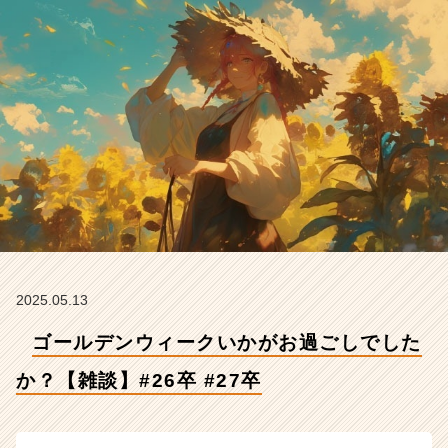
か？
【雑
談】
#
2
6
卒
#
2
7
卒
【株
式
会
社
2025.05.13
Z
ゴールデンウィークいかがお過ごしでした
E
N
か？【雑談】#26卒 #27卒
I
n
t
e