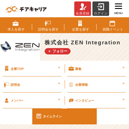
MENU
会員登録
ログイン
ゴ
ー
ル
求人を
探す
説明会を
探す
企業を
探す
就職
イベント
デ
ン
株式会社 ZEN Integration
ウ
＋ フォロー
ィ
ー
ク
>
>
企業TOP
募集
い
か
が
>
>
説明会
企業情報
お
過
>
>
ご
メンバー
インタビュー
し
で
タイムライン
し
た