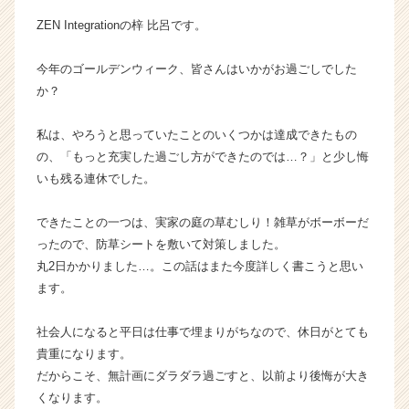
g
ZEN Integrationの梓 比呂です。
r
a
今年のゴールデンウィーク、皆さんはいかがお過ごしでした
t
か？
i
o
n
私は、やろうと思っていたことのいくつかは達成できたもの
の
の、「もっと充実した過ごし方ができたのでは…？」と少し悔
タ
いも残る連休でした。
イ
ム
できたことの一つは、実家の庭の草むしり！雑草がボーボーだ
ラ
ったので、防草シートを敷いて対策しました。
イ
ン】
丸2日かかりました…。この話はまた今度詳しく書こうと思い
|
ます。
ベ
ン
社会人になると平日は仕事で埋まりがちなので、休日がとても
チ
貴重になります。
ャ
だからこそ、無計画にダラダラ過ごすと、以前より後悔が大き
ー・
くなります。
成