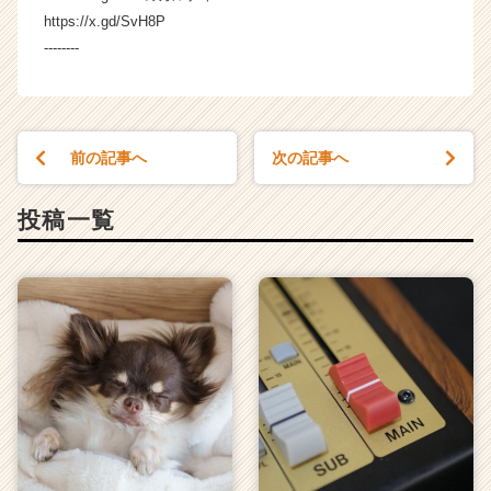
リ
https://x.gd/SvH8P
ア
--------
（C
h
e
e
r
前の記事へ
次の記事へ
C
a
r
投稿一覧
e
e
r）