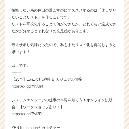
長
企
後悔しない為の休日の過ごすのにオススメするのは「休日やり
業
たいことリスト」を作ることです。
か
リストを可視化することで何ができたか、どれくらい達成でき
ら
たかが分かるとそれなりの充足感があります。
ス
カ
最近サボり気味だったので、私もまたリスト化を再開しようと
ウ
ト
思います！
が
届
以上です。
く
--------
就
【25卒】1on1会社説明 ＆ カジュアル面接
活
https://x.gd/YnXh4
サ
イ
ト
システムエンジニアの仕事の本質を知ろう！オンライン説明
チ
会！【ワークショップあり！】
ア
https://x.gd/Pyi2P
キ
ャ
ZEN Integrationのカルチャー