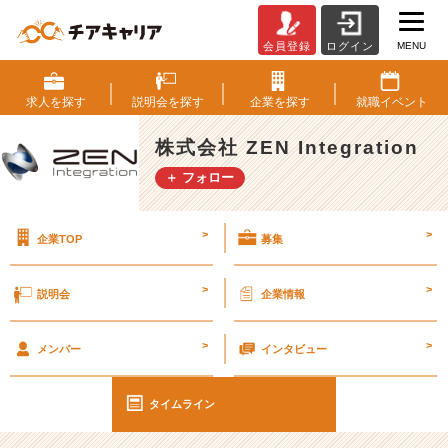
MENU
会員登録
ログイン
今
年
の
求人を
探す
説明会を
探す
企業を
探す
就職
イベント
写
真
株式会社 ZEN Integration
を
＋ フォロー
整
理
す
>
>
企業TOP
募集
る
#
2
>
>
説明会
企業情報
5
卒
>
>
#
メンバー
インタビュー
2
6
タイムライン
卒
【株