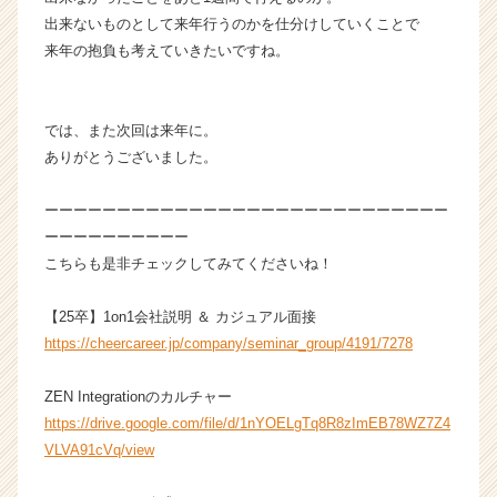
就
出来ないものとして来年行うのかを仕分けしていくことで
活
来年の抱負も考えていきたいですね。
サ
イ
ト
チ
では、また次回は来年に。
ア
ありがとうございました。
キ
ャ
ーーーーーーーーーーーーーーーーーーーーーーーーーーーー
リ
ーーーーーーーーーー
ア
こちらも是非チェックしてみてくださいね！
（C
h
e
【25卒】1on1会社説明 ＆ カジュアル面接
e
https://cheercareer.jp/company/seminar_group/4191/7278
r
C
ZEN Integrationのカルチャー
a
https://drive.google.com/file/d/1nYOELgTq8R8zImEB78WZ7Z4
r
VLVA91cVq/view
e
e