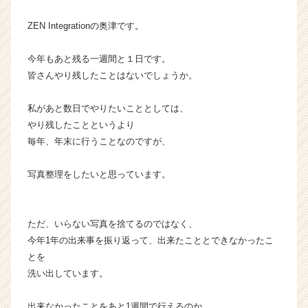
イ
ZEN Integrationの奥津です。
ン】
|
ベ
今年もあと残る一週間と１日です。
ン
皆さんやり残したことはないでしょうか。
チ
ャ
私があと数日でやりたいこととしては、
ー・
やり残したことというより
成
毎年、年末に行うことなのですが、
長
企
業
写真整理をしたいと思っています。
か
ら
ス
ただ、いらない写真を捨てるのではなく、
カ
今年1年の出来事を振り返って、出来たこととできなかったこ
ウ
とを
ト
が
洗い出しています。
届
く
出来なかったことをあと1週間で行えるのか。