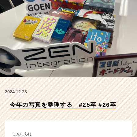
式
会
社
Z
E
N
I
n
t
e
g
r
a
t
i
2024.12.23
o
今年の写真を整理する #25卒 #26卒
n
の
タ
イ
ム
こんにちは
ラ