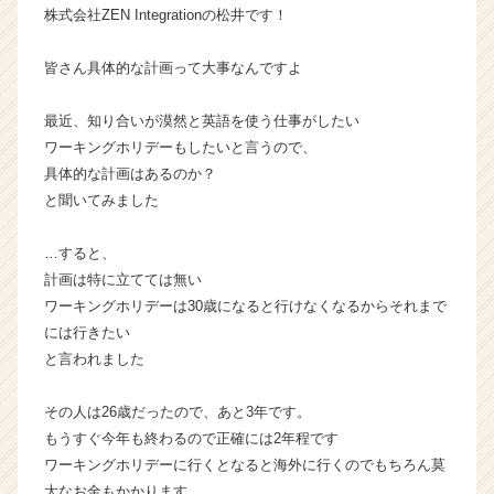
株式会社ZEN Integrationの松井です！
ベ
ン
チ
皆さん具体的な計画って大事なんですよ
ャ
ー・
最近、知り合いが漠然と英語を使う仕事がしたい
成
ワーキングホリデーもしたいと言うので、
長
具体的な計画はあるのか？
企
と聞いてみました
業
か
ら
…すると、
ス
計画は特に立てては無い
カ
ワーキングホリデーは30歳になると行けなくなるからそれまで
ウ
には行きたい
ト
と言われました
が
届
その人は26歳だったので、あと3年です。
く
就
もうすぐ今年も終わるので正確には2年程です
活
ワーキングホリデーに行くとなると海外に行くのでもちろん莫
サ
大なお金もかかります。