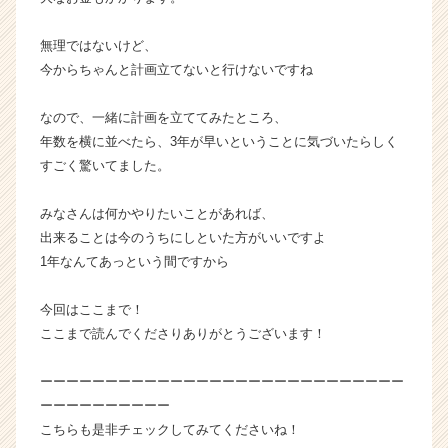
イ
ト
無理ではないけど、
チ
今からちゃんと計画立てないと行けないですね
ア
キ
ャ
なので、一緒に計画を立ててみたところ、
リ
年数を横に並べたら、3年が早いということに気づいたらしく
ア
すごく驚いてました。
（C
h
みなさんは何かやりたいことがあれば、
e
出来ることは今のうちにしといた方がいいですよ
e
1年なんてあっという間ですから
r
C
a
今回はここまで！
r
ここまで読んでくださりありがとうございます！
e
e
ーーーーーーーーーーーーーーーーーーーーーーーーーーーー
r）
ーーーーーーーーーー
こちらも是非チェックしてみてくださいね！