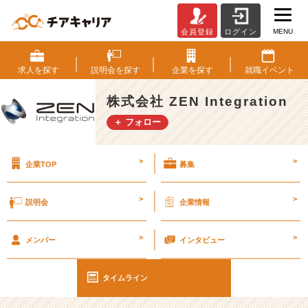
MENU
会員登録
ログイン
計
画
性
求人を
探す
説明会を
探す
企業を
探す
就職
イベント
っ
て
株式会社 ZEN Integration
大
＋ フォロー
事
#
2
>
>
企業TOP
募集
5
卒
#
>
>
説明会
企業情報
2
6
>
>
卒
メンバー
インタビュー
【株
式
タイムライン
会
社