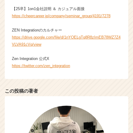
【25卒】1on1会社説明 ＆ カジュアル面接
https://cheercareer.jp/company/seminar_group/4191/7278
ZEN Integrationのカルチャー
https://drive.google.com/file/d/1nYOELgTq8R8zImEB78WZ7Z4
VLVA91cVq/view
Zen Integration 公式X
https://twitter.com/zen_integration
この投稿の著者