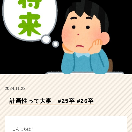
Z
E
N
I
n
t
e
g
r
a
t
i
o
n
の
2024.11.22
タ
計画性って大事 #25卒 #26卒
イ
ム
ラ
イ
ン】
こんにちは！
|