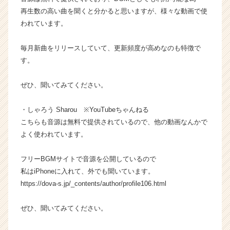
活
再生数の高い曲を聞くと分かると思いますが、様々な動画で使
サ
われています。
イ
ト
毎月新曲をリリースしていて、更新頻度が高めなのも特徴で
チ
ア
す。
キ
ャ
ぜひ、聞いてみてください。
リ
ア
・しゃろう Sharou ※YouTubeちゃんねる
（C
こちらも音源は無料で提供されているので、他の動画なんかで
h
よく使われています。
e
e
r
フリーBGMサイトで音源を公開しているので
C
私はiPhoneに入れて、外でも聞いています。
a
https://dova-s.jp/_contents/author/profile106.html
r
e
ぜひ、聞いてみてください。
e
r）