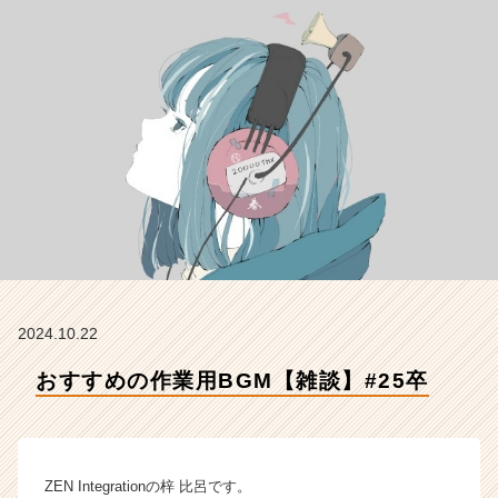
会
社
Z
E
N
I
n
t
e
g
r
a
t
i
o
2024.10.22
n
おすすめの作業用BGM【雑談】#25卒
の
タ
イ
ム
ラ
ZEN Integrationの梓 比呂です。
イ