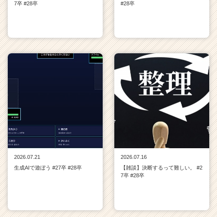
7卒 #28卒
#28卒
2026.07.21
2026.07.16
生成AIで遊ぼう #27卒 #28卒
【雑談】決断するって難しい。 #2
7卒 #28卒