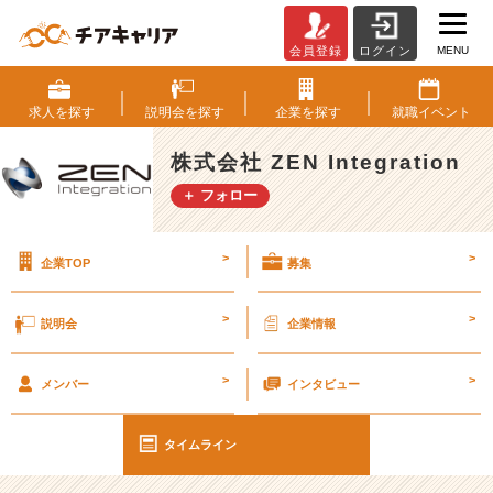
MENU
会員登録
ログイン
お
す
す
求人を
探す
説明会を
探す
企業を
探す
就職
イベント
め
の
株式会社 ZEN Integration
作
＋ フォロー
業
用
B
>
>
企業TOP
募集
G
M
【雑
>
>
説明会
企業情報
談】
#
>
>
2
メンバー
インタビュー
5
卒
タイムライン
【株
式